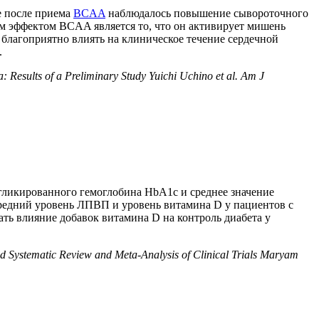
е после приема
BCAA
наблюдалось повышение сывороточного
 эффектом BCAA является то, что он активирует мишень
благоприятно влиять на клиническое течение сердечной
.
Results of a Preliminary Study Yuichi Uchino et al. Am J
 гликированного гемоглобина HbA1c и среднее значение
редний уровень ЛПВП и уровень витамина D у пациентов с
ть влияние добавок витамина D на контроль диабета у
d Systematic Review and Meta-Analysis of Clinical Trials Maryam