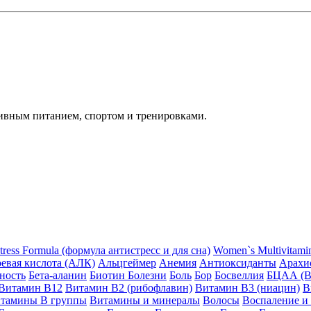
ивным питанием, спортом и тренировками.
stress Formula (формула антистресс и для сна)
Women`s Multivitam
евая кислота (АЛК)
Альцгеймер
Анемия
Антиоксиданты
Арахис
ность
Бета-аланин
Биотин
Болезни
Боль
Бор
Босвеллия
БЦАА (
Витамин B12
Витамин B2 (рибофлавин)
Витамин B3 (ниацин)
В
тамины B группы
Витамины и минералы
Волосы
Воспаление и