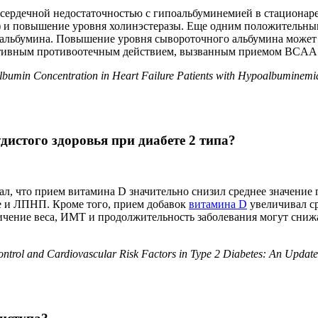
с сердечной недостаточностью с гипоальбуминемией в стационар
 и повышение уровня холинэстеразы. Еще одним положительным
альбумина. Повышение уровня сывороточного альбумина может 
ективным противоотечным действием, вызванным приемом BCAA
min Concentration in Heart Failure Patients with Hypoalbuminemia: 
дистого здоровья при диабете 2 типа?
ал, что прием витамина D значительно снизил среднее значение
ие и ЛПНП. Кроме того, прием добавок
витамина D
увеличивал с
личение веса, ИМТ и продолжительность заболевания могут снижа
trol and Cardiovascular Risk Factors in Type 2 Diabetes: An Update