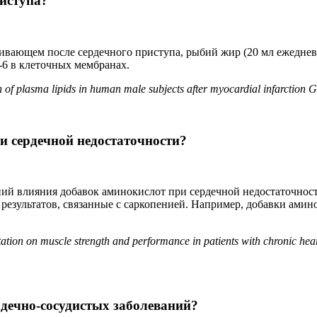
риступа?
вающем после сердечного приступа, рыбий жир (20 мл ежедневн
-6 в клеточных мембранах.
n of plasma lipids in human male subjects after myocardial infarction G
 сердечной недостаточности?
ний влияния добавок аминокислот при сердечной недостаточнос
результатов, связанные с саркопенией. Например, добавки ам
tion on muscle strength and performance in patients with chronic heart
рдечно-сосудистых заболеваний?