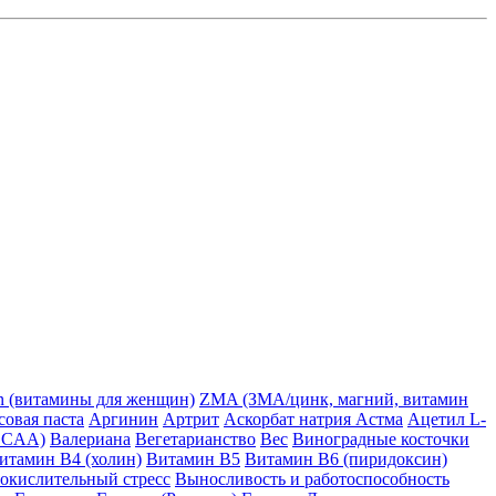
in (витамины для женщин)
ZMA (ЗМА/цинк, магний, витамин
овая паста
Аргинин
Артрит
Аскорбат натрия
Астма
Ацетил L-
BCAA)
Валериана
Вегетарианство
Вес
Виноградные косточки
итамин B4 (холин)
Витамин B5
Витамин B6 (пиридоксин)
 окислительный стресс
Выносливость и работоспособность