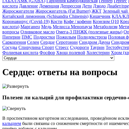
ГАБА/ГАМК (GABA)
Гарциния камбоджийская
Гейнер
Герпес
кислота
Давление
Деменция
Депрессия
Дети
Дзюдо
Диабет/пр
Жиросжигатели
Жиросжигатель (Fat Burner)
ЖКТ
Зеленый чай
Китайский лимонник (Schisandra Chinensis)
Кишечник
КЛА/КЛ
Коронавирус (Covid-19)
Кости
Кофе / кофеин
Коэнзим Q10
Кре
кислота)
Марганец
Медь
Мелисса
Менопауза
Метаболизм
Мети
вопросы
Оливковое масло
Омега-3 ПНЖК (полезные жиры)
Оп
Пиперин
ПМС
Подростки
Пожилым
Полидекстроза
Половая 
Саркопения
Селен
Сердце
Серотонин
Синдром Дауна
Синдром
Сосуды
Спирулина
Спорт
Стресс
Судороги
Таурин
Тестобуст
Фолиевая кислота
Фосфор
Хвощ полевой
Холестерин
Хром (хр
Сердце: ответы на вопросы
Полезен ли кальций для профилактики сердечно-
В проспективном когортном исследовании, проведённом исключ
кальцием
были связаны со снижением смертности от ишемическ
приёма добавок с кальцием.