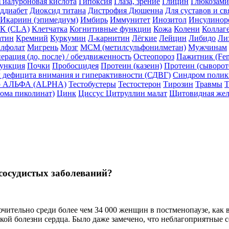
Гиалуроновая кислота
Гипоксия
Глаза, зрение
Глицин
Глюкозам
еддиабет
Диоксид титана
Дистрофия Дюшенна
Для суставов и св
Икариин (эпимедиум)
Имбирь
Иммунитет
Инозитол
Инсулинор
К (CLA)
Клетчатка
Когнитивные функции
Кожа
Колени
Коллаг
атин
Кремний
Куркумин
Л-карнитин
Лёгкие
Лейцин
Либидо
Ли
лфолат
Мигрень
Мозг
МСМ (метилсульфонилметан)
Мужчинам
ерация (до, после) / обездвиженность
Остеопороз
Пажитник (Fen
функция
Почки
Пробосцидея
Протеин (казеин)
Протеин (сыворо
 дефицита внимания и гиперактивности (СДВГ)
Синдром полик
ер АЛЬФА (ALPHA)
Тестобустеры
Тестостерон
Тирозин
Травмы
Т
ома пиколинат)
Цинк
Циссус
Цитруллин малат
Щитовидная жел
сосудистых заболеваний?
ительно среди более чем 34 000 женщин в постменопаузе, как 
ой болезни сердца. Было даже замечено, что неблагоприятные 