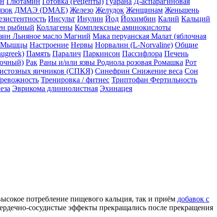
ин
Глютамин
Готовка (Рецепты)
Гуарана
Д-аспарагиновая
язок
ДМАЭ (DMAE)
Железо
Желудок
Женщинам
Женьшень
езистентность
Инсульт
Инулин
Йод
Йохимбин
Калий
Кальций
ен рыбный
Коллагены
Комплексные аминокислоты
зин
Льняное масло
Магний
Мака перуанская
Малат (яблочная
Мышцы
Настроение
Нервы
Норвалин (L-Norvaline)
Общие
ugreek)
Память
Паралич
Паркинсон
Пассифлора
Печень
точный)
Рак
Раны и/или язвы
Родиола розовая
Ромашка
Рот
истозных яичников (СПКЯ)
Синефрин
Снижение веса
Сон
ревожность
Тренировка / фитнес
Триптофан
Фертильность
еза
Эврикома длиннолистная
Эхинацея
высокое потребление пищевого кальция, так и приём
добавок с
сердечно-сосудистые эффекты прекращались после прекращения