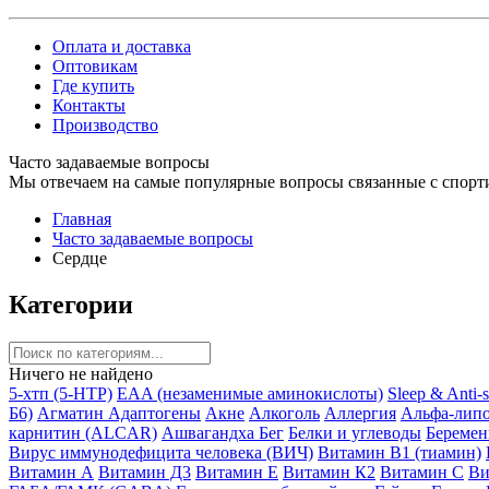
Оплата и доставка
Оптовикам
Где купить
Контакты
Производство
Часто задаваемые вопросы
Мы отвечаем на самые популярные вопросы связанные с спорт
Главная
Часто задаваемые вопросы
Сердце
Категории
Ничего не найдено
5-хтп (5-HTP)
EAA (незаменимые аминокислоты)
Sleep & Anti-
Б6)
Агматин
Адаптогены
Акне
Алкоголь
Аллергия
Альфа-липо
карнитин (ALCAR)
Ашвагандха
Бег
Белки и углеводы
Беремен
Вирус иммунодефицита человека (ВИЧ)
Витамин B1 (тиамин)
Витамин А
Витамин Д3
Витамин Е
Витамин К2
Витамин С
Ви