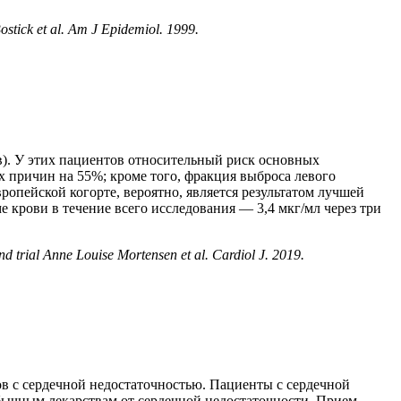
stick et al. Am J Epidemiol. 1999.
в). У этих пациентов относительный риск основных
х причин на 55%; кроме того, фракция выброса левого
ропейской когорте, вероятно, является результатом лучшей
крови в течение всего исследования — 3,4 мкг/мл через три
 trial Anne Louise Mortensen et al. Cardiol J. 2019.
в с сердечной недостаточностью. Пациенты с сердечной
обычным лекарствам от сердечной недостаточности. Прием