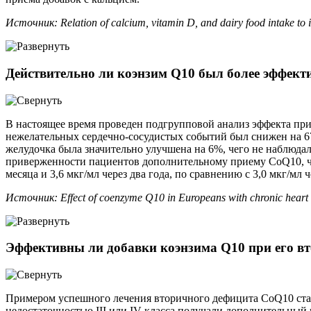
Источник: Relation of calcium, vitamin D, and dairy food intake to
Действительно ли коэнзим Q10 был более эффект
В настоящее время проведен подгрупповой анализ эффекта при
нежелательных сердечно-сосудистых событий был снижен на 67%
желудочка была значительно улучшена на 6%, чего не наблюдал
приверженности пациентов дополнительному приему CoQ10, что
месяца и 3,6 мкг/мл через два года, по сравнению с 3,0 мкг/мл ч
Источник: Effect of coenzyme Q10 in Europeans with chronic heart f
Эффективны ли добавки коэнзима Q10 при его в
Примером успешного лечения вторичного дефицита CoQ10 стал
недостаточностью III или IV класса получали дополнительный 