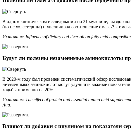
Полезны ли Омега-3 добавки после сердечного п
В одном клиническом исследовании на 21 мужчине, выздоравли
(но не холестерина) и увеличивал соотношение омега-3 к омега
Источник: Influence of dietary cod liver oil on fatty acid compositio
Будут ли полезны незаменимые аминокислоты при
В 2020-м году был проведен систематический обзор исследова
незаменимых аминокислот могут улучшить важные показатели 
ходьбы примерно на 20%.
Источник: The effect of protein and essential amino acid supplementa
Aug.
Влияют ли добавки с инулином на показатели се