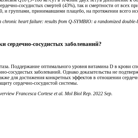
ердечно-сосудистых смертей (43%), так и смертности от всех п
, и группами, принимавшими плацебо, на протяжении всего ис
 chronic heart failure: results from Q-SYMBIO: a randomized double-b
и сердечно-сосудистых заболеваний?
таза. Поддержание оптимального уровня витамина D в крови спо
чно-сосудистых заболеваний. Однако доказательства не подтвер
также для достижения конкретных эффектов в отношении сердечн
ащиту сердечно-сосудистой системы.
verview Francesca Cortese et al. Mol Biol Rep. 2022 Sep.