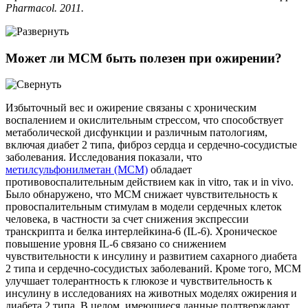
Pharmacol. 2011.
Может ли МСМ быть полезен при ожирении?
Избыточный вес и ожирение связаны с хроническим
воспалением и окислительным стрессом, что способствует
метаболической дисфункции и различным патологиям,
включая диабет 2 типа, фиброз сердца и сердечно-сосудистые
заболевания. Исследования показали, что
метилсульфонилметан (МСМ)
обладает
противовоспалительным действием как in vitro, так и in vivo.
Было обнаружено, что МСМ снижает чувствительность к
провоспалительным стимулам в модели сердечных клеток
человека, в частности за счет снижения экспрессии
транскрипта и белка интерлейкина-6 (IL-6). Хроническое
повышение уровня IL-6 связано со снижением
чувствительности к инсулину и развитием сахарного диабета
2 типа и сердечно-сосудистых заболеваний. Кроме того, МСМ
улучшает толерантность к глюкозе и чувствительность к
инсулину в исследованиях на животных моделях ожирения и
диабета 2 типа. В целом, имеющиеся данные подтверждают,