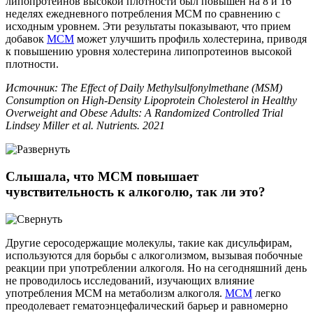
липопротеинов высокой плотности был повышен на 8 и 16
неделях ежедневного потребления МСМ по сравнению с
исходным уровнем. Эти результаты показывают, что прием
добавок
МСМ
может улучшить профиль холестерина, приводя
к повышению уровня холестерина липопротеинов высокой
плотности.
Источник: The Effect of Daily Methylsulfonylmethane (MSM)
Consumption on High-Density Lipoprotein Cholesterol in Healthy
Overweight and Obese Adults: A Randomized Controlled Trial
Lindsey Miller et al. Nutrients. 2021
Слышала, что МСМ повышает
чувствительность к алкоголю, так ли это?
Другие серосодержащие молекулы, такие как дисульфирам,
используются для борьбы с алкоголизмом, вызывая побочные
реакции при употреблении алкоголя. Но на сегодняшний день
не проводилось исследований, изучающих влияние
употребления МСМ на метаболизм алкоголя.
МСМ
легко
преодолевает гематоэнцефалический барьер и равномерно