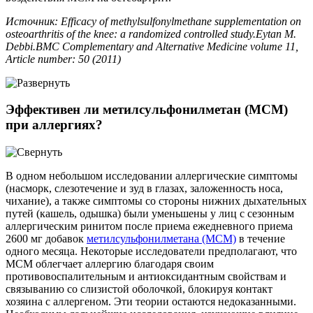
Источник: Efficacy of methylsulfonylmethane supplementation on
osteoarthritis of the knee: a randomized controlled study.Eytan M.
Debbi.BMC Complementary and Alternative Medicine volume 11,
Article number: 50 (2011)
Эффективен ли метилсульфонилметан (МСМ)
при аллергиях?
В одном небольшом исследовании аллергические симптомы
(насморк, слезотечение и зуд в глазах, заложенность носа,
чихание), а также симптомы со стороны нижних дыхательных
путей (кашель, одышка) были уменьшены у лиц с сезонным
аллергическим ринитом после приема ежедневного приема
2600 мг добавок
метилсульфонилметана (МСМ)
в течение
одного месяца. Некоторые исследователи предполагают, что
МСМ облегчает аллергию благодаря своим
противовоспалительным и антиоксидантным свойствам и
связыванию со слизистой оболочкой, блокируя контакт
хозяина с аллергеном. Эти теории остаются недоказанными.