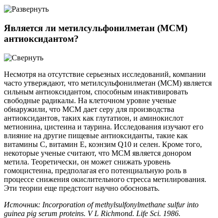
Является ли метилсульфонилметан (МСМ)
антиоксидантом?
Несмотря на отсутствие серьезных исследований, компании
часто утверждают, что метилсульфонилметан (МСМ) является
сильным антиоксидантом, способным инактивировать
свободные радикалы. На клеточном уровне ученые
обнаружили, что МСМ дает серу для производства
антиоксидантов, таких как глутатион, и аминокислот
метионина, цистеина и таурина. Исследования изучают его
влияние на другие пищевые антиоксиданты, такие как
витамины С, витамин Е, коэнзим Q10 и селен. Кроме того,
некоторые ученые считают, что МСМ является донором
метила. Теоретически, он может снижать уровень
гомоцистеина, предполагая его потенциальную роль в
процессе снижения окислительного стресса метилирования.
Эти теории еще предстоит научно обосновать.
Источник: Incorporation of methylsulfonylmethane sulfur into
guinea pig serum proteins. V L Richmond. Life Sci. 1986.