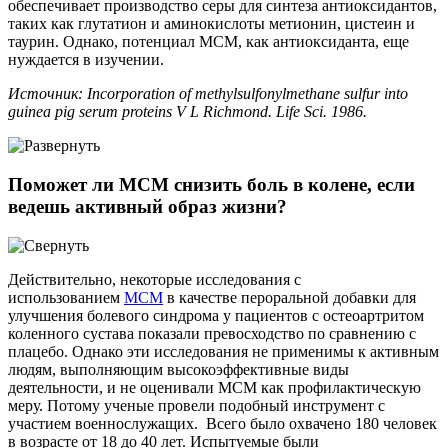
обеспечивает производство серы для синтеза антиоксидантов,
таких как глутатион и аминокислоты метионин, цистеин и
таурин. Однако, потенциал МСМ, как антиоксиданта, еще
нуждается в изучении.
Источник: Incorporation of methylsulfonylmethane sulfur into
guinea pig serum proteins V L Richmond. Life Sci. 1986.
Поможет ли МСМ снизить боль в колене, если
ведешь активный образ жизни?
Действительно, некоторые исследования с
использованием
МСМ
в качестве пероральной добавки для
улучшения болевого синдрома у пациентов с остеоартритом
коленного сустава показали превосходство по сравнению с
плацебо. Однако эти исследования не применимы к активным
людям, выполняющим высокоэффективные виды
деятельности, и не оценивали МСМ как профилактическую
меру. Потому ученые провели подобный инструмент с
участием военнослужащих. Всего было охвачено 180 человек
в возрасте от 18 до 40 лет. Испытуемые были