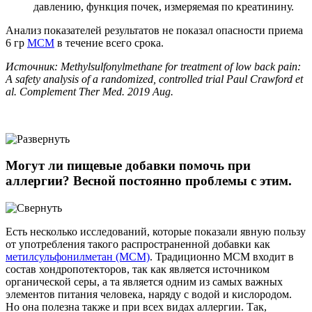
давлению, функция почек, измеряемая по креатинину.
Анализ показателей результатов не показал опасности приема
6 гр
МСМ
в течение всего срока.
Источник: Methylsulfonylmethane for treatment of low back pain:
A safety analysis of a randomized, controlled trial Paul Crawford et
al. Complement Ther Med. 2019 Aug.
Могут ли пищевые добавки помочь при
аллергии? Весной постоянно проблемы с этим.
Есть несколько исследований, которые показали явную пользу
от употребления такого распространенной добавки как
метилсульфонилметан (МСМ)
. Традиционно МСМ входит в
состав хондропотекторов, так как является источником
органической серы, а та является одним из самых важных
элементов питания человека, наряду с водой и кислородом.
Но она полезна также и при всех видах аллергии. Так,