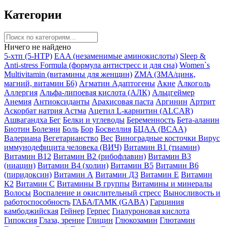
Категории
Ничего не найдено
5-хтп (5-HTP)
EAA (незаменимые аминокислоты)
Sleep &
Anti-stress Formula (формула антистресс и для сна)
Women`s
Multivitamin (витамины для женщин)
ZMA (ЗМА/цинк,
магний, витамин Б6)
Агматин
Адаптогены
Акне
Алкоголь
Аллергия
Альфа-липоевая кислота (АЛК)
Альцгеймер
Анемия
Антиоксиданты
Арахисовая паста
Аргинин
Артрит
Аскорбат натрия
Астма
Ацетил L-карнитин (ALCAR)
Ашвагандха
Бег
Белки и углеводы
Беременность
Бета-аланин
Биотин
Болезни
Боль
Бор
Босвеллия
БЦАА (BCAA)
Валериана
Вегетарианство
Вес
Виноградные косточки
Вирус
иммунодефицита человека (ВИЧ)
Витамин B1 (тиамин)
Витамин B12
Витамин B2 (рибофлавин)
Витамин B3
(ниацин)
Витамин B4 (холин)
Витамин B5
Витамин B6
(пиридоксин)
Витамин А
Витамин Д3
Витамин Е
Витамин
К2
Витамин С
Витамины B группы
Витамины и минералы
Волосы
Воспаление и окислительный стресс
Выносливость и
работоспособность
ГАБА/ГАМК (GABA)
Гарциния
камбоджийская
Гейнер
Герпес
Гиалуроновая кислота
Гипоксия
Глаза, зрение
Глицин
Глюкозамин
Глютамин