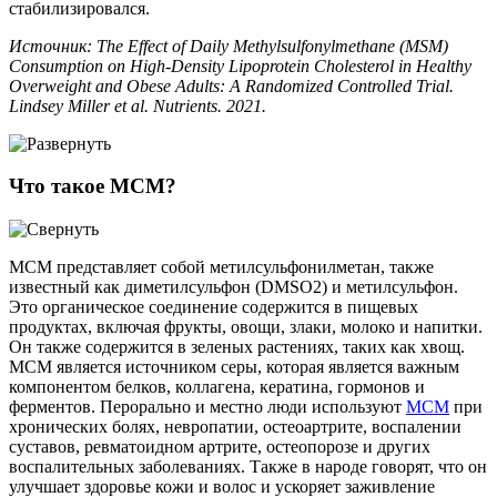
стабилизировался.
Источник: The Effect of Daily Methylsulfonylmethane (MSM)
Consumption on High-Density Lipoprotein Cholesterol in Healthy
Overweight and Obese Adults: A Randomized Controlled Trial.
Lindsey Miller et al. Nutrients. 2021.
Что такое МСМ?
МСМ представляет собой метилсульфонилметан, также
известный как диметилсульфон (DMSO2) и метилсульфон.
Это органическое соединение содержится в пищевых
продуктах, включая фрукты, овощи, злаки, молоко и напитки.
Он также содержится в зеленых растениях, таких как хвощ.
МСМ является источником серы, которая является важным
компонентом белков, коллагена, кератина, гормонов и
ферментов. Перорально и местно люди используют
МСМ
при
хронических болях, невропатии, остеоартрите, воспалении
суставов, ревматоидном артрите, остеопорозе и других
воспалительных заболеваниях. Также в народе говорят, что он
улучшает здоровье кожи и волос и ускоряет заживление