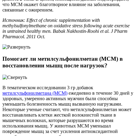
что МСМ окажет благотворное влияние на заболевания,
связанные с ожирением.
Источник: Effect of chronic supplementation with
methylsulfonylmethane on oxidative stress following acute exercise
in untrained healthy men. Babak Nakhostin-Roohi et al. J Pharm
Pharmacol. 2011 Oct.
Помогает ли метилсульфонилметан (МСМ) в
восстановлении мышц после нагрузок?
В тематическом исследовании 3 гр добавок
метилсульфонилметана (МСМ)
ежедневно в течение 30 дней у
здоровых, умеренно активных мужчин были способны
уменьшить болезненность мышц вызванную нагрузками.
Некоторые ученые считают, что метилсульфонилметан может
восстанавливать клетки жесткой волокнистой ткани в
мышечных волокнах, которые разрушаются во время
использования мышц. У животных МСМ уменьшал
повреждение мышц за счет усиления антиоксидантной