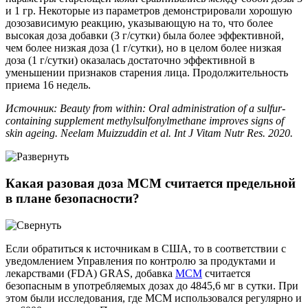
и 1 гр. Некоторые из параметров демонстрировали хорошую
дозозависимую реакцию, указывающую на то, что более
высокая доза добавки (3 г/сутки) была более эффективной,
чем более низкая доза (1 г/сутки), но в целом более низкая
доза (1 г/сутки) оказалась достаточно эффективной в
уменьшении признаков старения лица. Продолжительность
приема 16 недель.
Источник: Beauty from within: Oral administration of a sulfur-
containing supplement methylsulfonylmethane improves signs of
skin ageing. Neelam Muizzuddin et al. Int J Vitam Nutr Res. 2020.
Какая разовая доза МСМ считается предельной
в плане безопасности?
Если обратиться к источникам в США, то в соответствии с
уведомлением Управления по контролю за продуктами и
лекарствами (FDA) GRAS, добавка
МСМ
считается
безопасным в употребляемых дозах до 4845,6 мг в сутки. При
этом были исследования, где МСМ использовался регулярно и