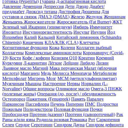
Готовка (Рецепты)
Гуарана
Д-аспарагиновая кислота
Давление
Деменция
Депрессия
Дети
Дзюдо
Диабет/
преддиабет
Диоксид титана
Дистрофия Дюшенна
Для
суставов и связок
ДМАЭ (DMAE)
Железо
Желудок
Женщинам
Женьшень
Жиросжигатели
Жиросжигатель (Fat Burner)
ЖКТ
Зеленый чай
Икариин (эпимедиум)
Имбирь
Иммунитет
Инозитол
Инсулинорезистентность
Инсульт
Инулин
Йод
Йохимбин
Калий
Кальций
Китайский лимонник (Schisandra
Chinensis)
Кишечник
КЛА/КЛК (CLA)
Клетчатка
Когнитивные функции
Кожа
Колени
Коллаген рыбный
Коллагены
Комплексные аминокислоты
Коронавирус (Covid-
19)
Кости
Кофе / кофеин
Коэнзим Q10
Креатин
Кремний
Куркумин
Л-карнитин
Лёгкие
Лейцин
Либидо
Лизин
Льняное масло
Магний
Мака перуанская
Малат (яблочная
кислота)
Марганец
Медь
Мелисса
Менопауза
Метаболизм
Метилфолат
Мигрень
Мозг
МСМ (метилсульфонилметан)
Мужчинам
Мышцы
Настроение
Нервы
Норвалин (L-
Norvaline)
Общие вопросы
Оливковое масло
Омега-3 ПНЖК
(полезные жиры)
Операция (до, после) / обездвиженность
Остеопороз
Пажитник (Fenugreek)
Память
Паралич
Паркинсон
Пассифлора
Печень
Пиперин
ПМС
Подростки
Пожилым
Полидекстроза
Половая функция
Почки
Пробосцидея
Протеин (казеин)
Протеин (сывороточный)
Рак
Раны и/или язвы
Родиола розовая
Ромашка
Рот
Саркопения
Селен
Сердце
Серотонин
Синдром Дауна
Синдром дефицита