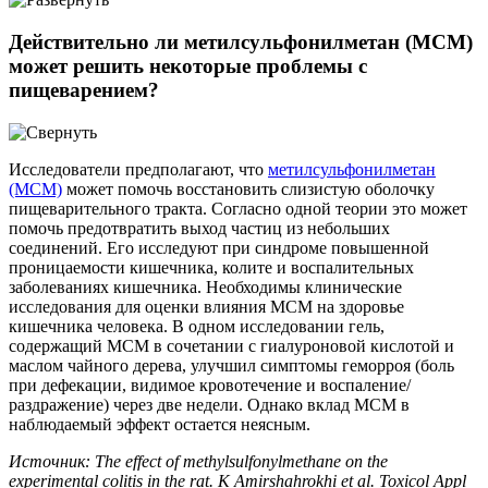
Действительно ли метилсульфонилметан (МСМ)
может решить некоторые проблемы с
пищеварением?
Исследователи предполагают, что
метилсульфонилметан
(МСМ)
может помочь восстановить слизистую оболочку
пищеварительного тракта. Согласно одной теории это может
помочь предотвратить выход частиц из небольших
соединений. Его исследуют при синдроме повышенной
проницаемости кишечника, колите и воспалительных
заболеваниях кишечника. Необходимы клинические
исследования для оценки влияния МСМ на здоровье
кишечника человека. В одном исследовании гель,
содержащий МСМ в сочетании с гиалуроновой кислотой и
маслом чайного дерева, улучшил симптомы геморроя (боль
при дефекации, видимое кровотечение и воспаление/
раздражение) через две недели. Однако вклад МСМ в
наблюдаемый эффект остается неясным.
Источник: The effect of methylsulfonylmethane on the
experimental colitis in the rat. K Amirshahrokhi et al. Toxicol Appl