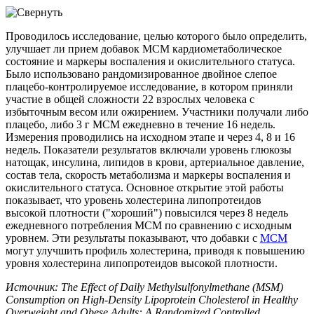
Проводилось исследование, целью которого было определить,
улучшает ли прием добавок МСМ кардиометаболическое
состояние и маркеры воспаления и окислительного статуса.
Было использовано рандомизированное двойное слепое
плацебо-контролируемое исследование, в котором приняли
участие в общей сложности 22 взрослых человека с
избыточным весом или ожирением. Участники получали либо
плацебо, либо 3 г МСМ ежедневно в течение 16 недель.
Измерения проводились на исходном этапе и через 4, 8 и 16
недель. Показатели результатов включали уровень глюкозы
натощак, инсулина, липидов в крови, артериальное давление,
состав тела, скорость метаболизма и маркеры воспаления и
окислительного статуса. Основное открытие этой работы
показывает, что уровень холестерина липопротеидов
высокой плотности ("хороший") повысился через 8 недель
ежедневного потребления МСМ по сравнению с исходным
уровнем. Эти результаты показывают, что добавки с
МСМ
могут улучшить профиль холестерина, приводя к повышению
уровня холестерина липопротеидов высокой плотности.
Источник: The Effect of Daily Methylsulfonylmethane (MSM)
Consumption on High-Density Lipoprotein Cholesterol in Healthy
Overweight and Obese Adults: A Randomized Controlled