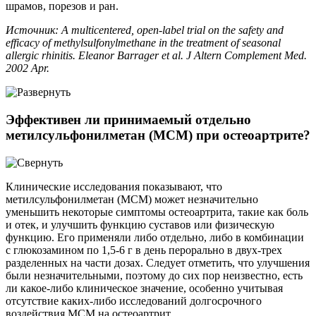
шрамов, порезов и ран.
Источник: A multicentered, open-label trial on the safety and
efficacy of methylsulfonylmethane in the treatment of seasonal
allergic rhinitis. Eleanor Barrager et al. J Altern Complement Med.
2002 Apr.
Эффективен ли принимаемый отдельно
метилсульфонилметан (МСМ) при остеоартрите?
Клинические исследования показывают, что
метилсульфонилметан (МСМ) может незначительно
уменьшить некоторые симптомы остеоартрита, такие как боль
и отек, и улучшить функцию суставов или физическую
функцию. Его применяли либо отдельно, либо в комбинации
с глюкозамином по 1,5-6 г в день перорально в двух-трех
разделенных на части дозах. Следует отметить, что улучшения
были незначительными, поэтому до сих пор неизвестно, есть
ли какое-либо клиническое значение, особенно учитывая
отсутствие каких-либо исследований долгосрочного
воздействия МСМ на остеоартрит.