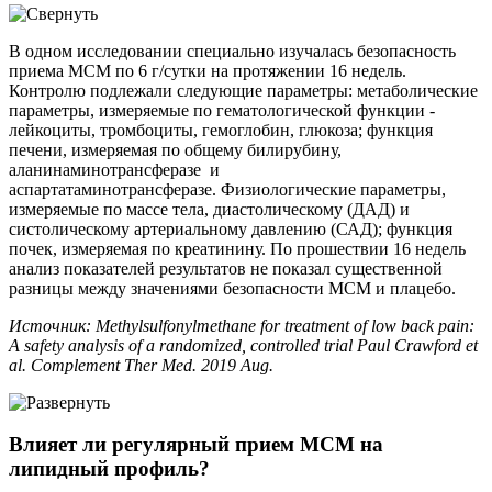
В одном исследовании специально изучалась безопасность
приема МСМ по 6 г/сутки на протяжении 16 недель.
Контролю подлежали следующие параметры: метаболические
параметры, измеряемые по гематологической функции -
лейкоциты, тромбоциты, гемоглобин, глюкоза; функция
печени, измеряемая по общему билирубину,
аланинаминотрансферазе и
аспартатаминотрансферазе. Физиологические параметры,
измеряемые по массе тела, диастолическому (ДАД) и
систолическому артериальному давлению (САД); функция
почек, измеряемая по креатинину. По прошествии 16 недель
анализ показателей результатов не показал существенной
разницы между значениями безопасности МСМ и плацебо.
Источник: Methylsulfonylmethane for treatment of low back pain:
A safety analysis of a randomized, controlled trial Paul Crawford et
al. Complement Ther Med. 2019 Aug.
Влияет ли регулярный прием МСМ на
липидный профиль?