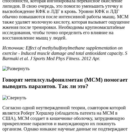
способности, которая ингибировала перекисное окисление
липидов. В свою очередь, это помогло уменьшить утечку и
высвобождение КФК и ЛДГ в кровь. Уровни КФК и ЛДГ
обычно повышаются после интенсивной работы мышц. МСМ
также удаляет молочную кислоту, которая вызывает ощущение
жжения после тренировки. Необходимы крупномасштабные
исследования, чтобы точно определить его влияние на
восстановление мышц у людей.
Источник: Effect of methylsulfonylmethane supplementation on
exercise - Induced muscle damage and total antioxidant capacity. S
Barmaki et al. J Sports Med Phys Fitness. 2012 Apr.
Говорят метилсульфонилметан (МСМ) помогает
выводить паразитов. Так ли это?
Согласно одной неутвержденной теории, соавтором которой
является Роберт Хершлер (обладатель патента на МСМ в
США), МСМ создает в кишечнике оболочку, затрудняющую
прикрепление паразитов и вынуждающую их покинуть
организм. Однако никакие научные данные не подтверждают