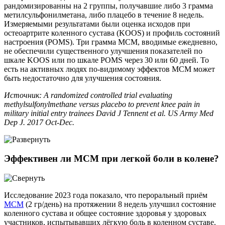
рандомизированны на 2 группы, получавшие либо 3 грамма
метилсульфонилметана, либо плацебо в течение 8 недель.
Измеряемыми результатами были оценка исходов при
остеоартрите коленного сустава (KOOS) и профиль состояний
настроения (POMS). Три грамма МСМ, вводимые ежедневно,
не обеспечили существенного улучшения показателей по
шкале KOOS или по шкале POMS через 30 или 60 дней. То
есть на активных людях по-видимому эффектов МСМ может
быть недостаточно для улучшения состояния.
Источник: A randomized controlled trial evaluating
methylsulfonylmethane versus placebo to prevent knee pain in
military initial entry trainees David J Tennent et al. US Army Med
Dep J. 2017 Oct-Dec.
Эффективен ли МСМ при легкой боли в колене?
Исследование 2023 года показало, что пероральный приём
МСМ
(2 гр/день) на протяжении 8 недель улучшил состояние
коленного сустава и общее состояние здоровья у здоровых
участников, испытывавших лёгкую боль в коленном суставе.