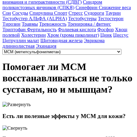
внимания и гиперактивности (СДВГ)
Синдром
поликистозных яичников (СПКЯ)
Синефрин
Снижение веса
Сон
Сосуды
Спирулина
Спорт
Стресс
Судороги
Таурин
Тестобустер АЛЬФА (ALPHA)
Тестобустеры
Тестостерон
Тирозин
Травмы
Тревожность
Тренировка / фитнес
Триптофан
Фертильность
Фолиевая кислота
Фосфор
Хвощ
полевой
Холестерин
Хром (хрома пиколинат)
Цинк
Циссус
Цитруллин малат
Щитовидная железа
Эврикома
длиннолистная
Эхинацея
Помогает ли МСМ
восстанавливаться не только
суставам, но и мышцам?
Есть ли полезные эффекты у МСМ для кожи?