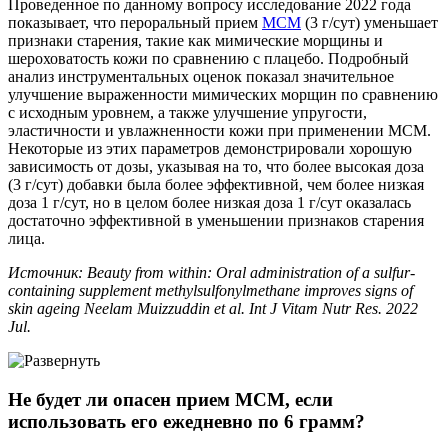
Проведенное по данному вопросу исследование 2022 года
показывает, что пероральный прием
МСМ
(3 г/сут) уменьшает
признаки старения, такие как мимические морщины и
шероховатость кожи по сравнению с плацебо. Подробный
анализ инструментальных оценок показал значительное
улучшение выраженности мимических морщин по сравнению
с исходным уровнем, а также улучшение упругости,
эластичности и увлажненности кожи при применении МСМ.
Некоторые из этих параметров демонстрировали хорошую
зависимость от дозы, указывая на то, что более высокая доза
(3 г/сут) добавки была более эффективной, чем более низкая
доза 1 г/сут, но в целом более низкая доза 1 г/сут оказалась
достаточно эффективной в уменьшении признаков старения
лица.
Источник: Beauty from within: Oral administration of a sulfur-
containing supplement methylsulfonylmethane improves signs of
skin ageing Neelam Muizzuddin et al. Int J Vitam Nutr Res. 2022
Jul.
Не будет ли опасен прием МСМ, если
использовать его ежедневно по 6 грамм?