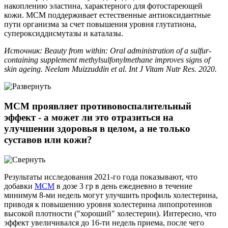
накоплению эластина, характерного для фотостареющей
кожи. МСМ поддерживает естественные антиоксидантные
пути организма за счет повышения уровня глутатиона,
супероксиддисмутазы и каталазы.
Источник: Beauty from within: Oral administration of a sulfur-
containing supplement methylsulfonylmethane improves signs of
skin ageing. Neelam Muizzuddin et al. Int J Vitam Nutr Res. 2020.
МСМ проявляет противовоспалительный
эффект - а может ли это отразиться на
улучшении здоровья в целом, а не только
суставов или кожи?
Результаты исследования 2021-го года показывают, что
добавки
МСМ
в дозе 3 гр в день ежедневно в течение
минимум 8-ми недель могут улучшить профиль холестерина,
приводя к повышению уровня холестерина липопротеинов
высокой плотности ("хороший" холестерин). Интересно, что
эффект увеличивался до 16-ти недель приема, после чего