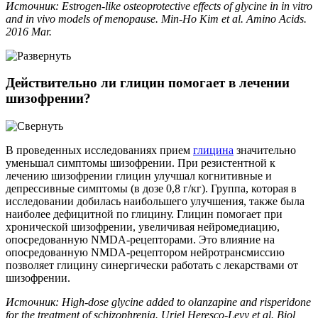
Источник: Estrogen-like osteoprotective effects of glycine in in vitro
and in vivo models of menopause. Min-Ho Kim et al. Amino Acids.
2016 Mar.
Действительно ли глицин помогает в лечении
шизофрении?
В проведенных исследованиях прием
глицина
значительно
уменьшал симптомы шизофрении. При резистентной к
лечению шизофрении глицин улучшал когнитивные и
депрессивные симптомы (в дозе 0,8 г/кг). Группа, которая в
исследовании добилась наибольшего улучшения, также была
наиболее дефицитной по глицину. Глицин помогает при
хронической шизофрении, увеличивая нейромедиацию,
опосредованную NMDA-рецепторами. Это влияние на
опосредованную NMDA-рецептором нейротрансмиссию
позволяет глицину синергически работать с лекарствами от
шизофрении.
Источник: High-dose glycine added to olanzapine and risperidone
for the treatment of schizophrenia. Uriel Heresco-Levy et al. Biol