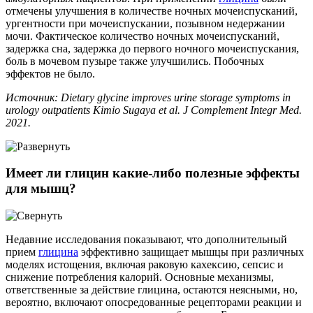
отмечены улучшения в количестве ночных мочеиспусканий,
ургентности при мочеиспускании, позывном недержании
мочи. Фактическое количество ночных мочеиспусканий,
задержка сна, задержка до первого ночного мочеиспускания,
боль в мочевом пузыре также улучшились. Побочных
эффектов не было.
Источник: Dietary glycine improves urine storage symptoms in
urology outpatients Kimio Sugaya et al. J Complement Integr Med.
2021.
Имеет ли глицин какие-либо полезные эффекты
для мышц?
Недавние исследования показывают, что дополнительный
прием
глицина
эффективно защищает мышцы при различных
моделях истощения, включая раковую кахексию, сепсис и
снижение потребления калорий. Основные механизмы,
ответственные за действие глицина, остаются неясными, но,
вероятно, включают опосредованные рецепторами реакции и