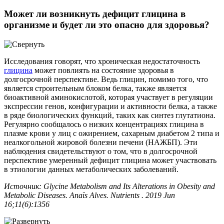
Может ли возникнуть дефицит глицина в
организме и будет ли это опасно для здоровья?
Исследования говорят, что хроническая недостаточность
глицина
может повлиять на состояние здоровья в
долгосрочной перспективе. Ведь глицин, помимо того, что
является строительным блоком белка, также является
биоактивной аминокислотой, которая участвует в регуляции
экспрессии генов, конфигурации и активности белка, а также
в ряде биологических функций, таких как синтез глутатиона.
Регулярно сообщалось о низких концентрациях глицина в
плазме крови у лиц с ожирением, сахарным диабетом 2 типа и
неалкогольной жировой болезни печени (НАЖБП). Эти
наблюдения свидетельствуют о том, что в долгосрочной
перспективе умеренный дефицит глицина может участвовать
в этиологии данных метаболических заболеваний.
Источник: Glycine Metabolism and Its Alterations in Obesity and
Metabolic Diseases. Anaïs Alves. Nutrients . 2019 Jun
16;11(6):1356