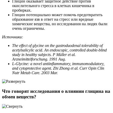
Глицин оказывает защитное действие против
окислительного стресса в клетках кишечника в
пробирках.
Глицин потенциально может помочь предотвратить
образование язв в ответ на стресс или вредные
химические вещества, но исследования на людях были
очень ограничены.
Источники:
The effect of glycine on the gastroduodenal tolerability of
acetylsalicylic acid. An endoscopic, controlled double-blind
study in healthy subjects. P Müller et al.
Arzneimittelforschung. 1991 Aug.
L-Glycine: a novel antiinflammatory, immunomodulatory,
and cytoprotective agent. Zhi Zhong et al. Curr Opin Clin
Nutr Metab Care. 2003 Mar.
Что говорят исследования о влиянии глицина на
обмен веществ?