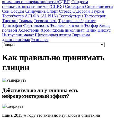
внимания и гиперактивности (СДВГ)
Синдром
поликистозных яичников (СПКЯ)
Синефрин
Снижение веса
Сон
Сосуды
Спирулина
Спорт
Стресс
Судороги
Таурин
Тестобустер АЛЬФА (ALPHA)
Тестобустеры
Тестостерон
Тирозин
Травмы
Тревожность
Тренировка / фитнес
Триптофан
Фертильность
Фолиевая кислота
Фосфор
Хвощ
полевой
Холестерин
Хром (хрома пиколинат)
Цинк
Циссус
Цитруллин малат
Щитовидная железа
Эврикома
длиннолистная
Эхинацея
Как правильно принимать
глицин
Действительно ли у глицина есть
нейропротекторный эффект?
Еще в 2015-м году это активно изучалось в опытах на