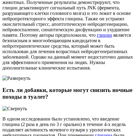
животных. Полученные результаты демонстрируют, что
глицин дезактивирует сигнальный путь JNK (фермента,
разрушающего клетки головного мозга) и это лежит в основе
нейропротекторного эффекта глицина. Также он устранял
окислительный стресс, апоптотическую нейродегенерацию,
нейровоспаление, синаптическую дисфункцию и ухудшение
памяти. Поэтому авторы предположили, что
глицин
является
безопасным и многообещающим кандидатом в
нейротерапевтические средства, который может быть
использован для лечения возрастных нейродегенеративных
заболеваний. Однако на данный момент недостаточно данных
для эффективного применения на людях. Нужны
дополнительные клинические испытания.
Есть ли добавки, которые могут снизить ночные
походы в туалет?
В одном исследовании было установлено, что введение
глицина (2 раза в день по 3 г орально) в течение 4-х недель
подавляет активность мочевого пузыря у урологических
амбулаторных пациентов. При применении
глицина
были