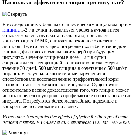
Насколько эффективен глицин при инсульте?
В исследованиях у больных с ишемическим инсультом прием
глицина
1-2 г в сутки нормализует уровень аутоантител,
снижает уровень глутамата и аспартата, повышает
концентрацию ГАМК, снижает перекисное окисление
липидов. Те, кто регулярно потребляет хотя бы низкие дозы
глицина, фактически уменьшают ущерб при будущих
инсультах. Лечение глицином в дозе 1-2 г в сутки
сопровождалось тенденцией к снижению риска смерти в
течение 30 дней. 500 мг/кг глицина в сочетании с 500 мг/кг
пирацетама улучшали когнитивные нарушения и
способствовали восстановлению префронтальной коры
головного мозга у животных с инсультом. Существуют
относительно веские доказательства того, что глицин может
играть определенную роль в профилактике и восстановлении
инсульта. Потребуются более масштабные, надежные и
конкретные исследования на людях.
Источник: Neuroprotective effects of glycine for therapy of acute
ischaemic stroke. E I Gusev et al. Cerebrovasc Dis. Jan-Feb 2000.