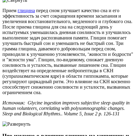
Прием
глицина
перед сном улучшает качество сна и его
эффективность за счет сокращения времени засыпания и
увеличения восстановительного, медленного и глубокого сна.
После приема глицина для сна на следующий день у
испытуемых уменьшилась дневная сонливость и улучшилось
выполнение задач распознавания памяти. Глицин помогает
улучшить быстрый сон и уменьшить не быстрый сон. Три
грамма глицина, даваемого добровольцам перед сном,
приводили к улучшению утомляемости, ‘живости и бодрости"
и "ясности ума". Глицин, по-видимому, снижает дневную
сонливость и усталость, вызванные лишением сна. Глицин
воздействует на определенные нейропептиды в СКН
(супрахиазматическом ядре) в области гиппокампа, которые
регулируют циркадный ритм. Это влияние на СКН косвенно
способствует снижению сонливости и усталости, вызванных
ограничением сна.
Источник: Glycine ingestion improves subjective sleep quality in
human volunteers, correlating with polysomnographic changes.
Sleep and Biological Rhythms.. Volume 5, Issue 2 p. 126-131
Что изучено о влиянии глицина на кишечник и