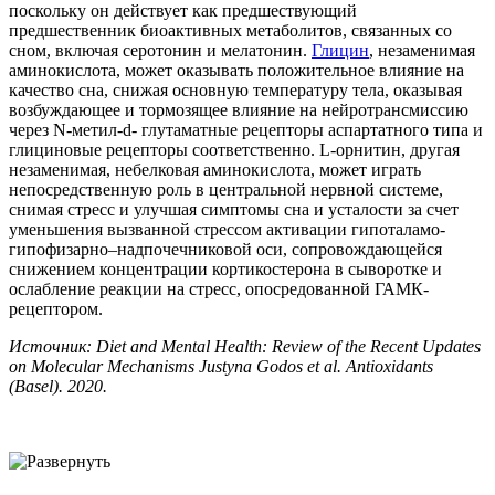
поскольку он действует как предшествующий
предшественник биоактивных метаболитов, связанных со
сном, включая серотонин и мелатонин.
Глицин
, незаменимая
аминокислота, может оказывать положительное влияние на
качество сна, снижая основную температуру тела, оказывая
возбуждающее и тормозящее влияние на нейротрансмиссию
через N-метил-d- глутаматные рецепторы аспартатного типа и
глициновые рецепторы соответственно. L-орнитин, другая
незаменимая, небелковая аминокислота, может играть
непосредственную роль в центральной нервной системе,
снимая стресс и улучшая симптомы сна и усталости за счет
уменьшения вызванной стрессом активации гипоталамо-
гипофизарно–надпочечниковой оси, сопровождающейся
снижением концентрации кортикостерона в сыворотке и
ослабление реакции на стресс, опосредованной ГАМК-
рецептором.
Источник: Diet and Mental Health: Review of the Recent Updates
on Molecular Mechanisms Justyna Godos et al. Antioxidants
(Basel). 2020.