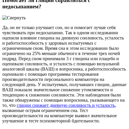
Помогает ли глицин справляться с
недосыпанием?
Да, он не только улучшает сон, но и помогает лучше себя
чувствовать при недосыпании. Так в одном исследовании
оценили влияние глицина на дневную сонливость, усталость
и работоспособность у здоровых испытуемых с
ограниченным сном. Время сна в этом исследовании было
ограничено на 25% меньше обычного в течение трех ночей
подряд. Перед сном принимали 3 г глицина или плацебо и
оценивали сонливость, и усталость с помощью визуальной
аналоговой шкалы (ВАШ) и вопросника, а работоспособность
оценивали с помощью программы тестирования
производительности персонального компьютера на
следующий день. У испытуемых, получавших глицин, данные
ВАШ показали значительное снижение утомляемости и
тенденцию к снижению сонливости. Эти наблюдения были
также обнаружены с помощью вопросника, указывающего на
то, что
глицин снижает дневную сонливость и усталость
,
вызванные острым ограничением сна. Тест
производительности на компьютере выявил значительное
улучшение в тесте психомоторной бдительности.