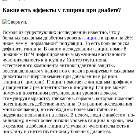
Какие есть эффекты у глицина при диабете?
Исходя из существующих исследований известно, что у
больных сахарным диабетом уровень
глицина
в крови на 26%
ниже, чем у “нормальной” популяции. То есть больше риска
дефицита глицина. В одном исследовании глицин помог 8
пожилым ВИЧ-инфицированным мужчинам восстановить
чувствительность к инсулину. Синтез глутатиона,
естественного компонента антиоксидантной защиты,
восстанавливался у пациентов с неконтролируемым сахарным
диабетом и гипергликемией при добавлении в рацион
глицина (+цистеин). Глицин помогает с липидным профилем
у пациентов с резистентностью к инсулину. Глицин может
помочь в позитивном регулировании уровня глюкозы,
стимулируя выработку глюкагона, гормона, который помогает
потенцировать действие инсулина. Эти ранние исследования
многообещающи, но необходимы более масштабные и
надежные испытания на людях. В целом, люди с диабетом, по-
видимому, имеют более низкий уровень глицина в крови, чем
в среднем, а добавки глицина улучшают чувствительность к
инсулину и синтез глутатиона у больных диабетом.