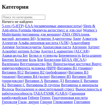
Категории
Ничего не найдено
5-хтп (5-HTP)
EAA (незаменимые аминокислоты)
Sleep &
Anti-stress Formula (формула антистресс и для сна)
Women`s
Multivitamin (витамины для женщин)
ZMA (ЗМА/цинк,
магний, витамин Б6)
Агматин
Адаптогены
Акне
Алкоголь
Аллергия
Альфа-липоевая кислота (АЛК)
Альцгеймер
Анемия
Антиоксиданты
Арахисовая паста
Аргинин
Артрит
Аскорбат натрия
Астма
Ацетил L-карнитин (ALCAR)
Ашвагандха
Бег
Белки и углеводы
Беременность
Бета-аланин
Биотин
Болезни
Боль
Бор
Босвеллия
БЦАА (BCAA)
Валериана
Вегетарианство
Вес
Виноградные косточки
Вирус
иммунодефицита человека (ВИЧ)
Витамин B1 (тиамин)
Витамин B12
Витамин B2 (рибофлавин)
Витамин B3
(ниацин)
Витамин B4 (холин)
Витамин B5
Витамин B6
(пиридоксин)
Витамин А
Витамин Д3
Витамин Е
Витамин
К2
Витамин С
Витамины B группы
Витамины и минералы
Волосы
Воспаление и окислительный стресс
Выносливость и
работоспособность
ГАБА/ГАМК (GABA)
Гарциния
камбоджийская
Гейнер
Герпес
Гиалуроновая кислота
Гипоксия
Глаза, зрение
Глицин
Глюкозамин
Глютамин