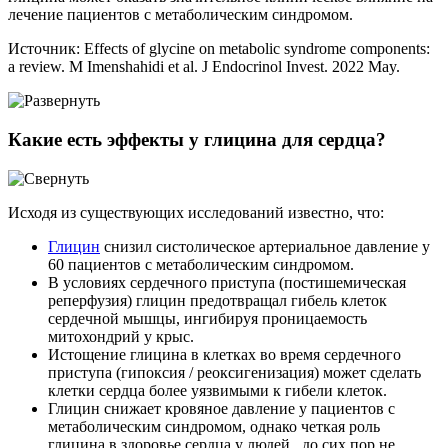
лечение пациентов с метаболическим синдромом.
Источник: Effects of glycine on metabolic syndrome components:
a review. M Imenshahidi et al. J Endocrinol Invest. 2022 May.
Какие есть эффекты у глицина для сердца?
Исходя из существующих исследований известно, что:
Глицин
снизил систолическое артериальное давление у
60 пациентов с метаболическим синдромом.
В условиях сердечного приступа (постишемическая
реперфузия) глицин предотвращал гибель клеток
сердечной мышцы, ингибируя проницаемость
митохондрий у крыс.
Истощение глицина в клетках во время сердечного
приступа (гипоксия / реоксигенизация) может сделать
клетки сердца более уязвимыми к гибели клеток.
Глицин снижает кровяное давление у пациентов с
метаболическим синдромом, однако четкая роль
глицина в здоровье сердца у людей, до сих пор не