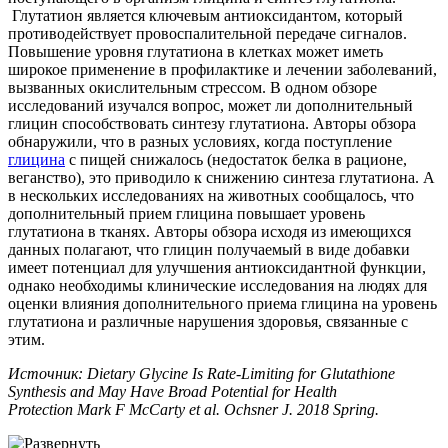
Глутатион является ключевым антиоксидантом, который
противодействует провоспалительной передаче сигналов.
Повышение уровня глутатиона в клетках может иметь
широкое применение в профилактике и лечении заболеваний,
вызванных окислительным стрессом. В одном обзоре
исследований изучался вопрос, может ли дополнительный
глицин способствовать синтезу глутатиона. Авторы обзора
обнаружили, что в разных условиях, когда поступление
глицина
с пищей снижалось (недостаток белка в рационе,
веганство), это приводило к снижению синтеза глутатиона. А
в нескольких исследованиях на животных сообщалось, что
дополнительный прием глицина повышает уровень
глутатиона в тканях. Авторы обзора исходя из имеющихся
данных полагают, что глицин получаемый в виде добавки
имеет потенциал для улучшения антиоксидантной функции,
однако необходимы клинические исследования на людях для
оценки влияния дополнительного приема глицина на уровень
глутатиона и различные нарушения здоровья, связанные с
этим.
Источник: Dietary Glycine Is Rate-Limiting for Glutathione
Synthesis and May Have Broad Potential for Health
Protection Mark F McCarty et al. Ochsner J. 2018 Spring.