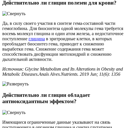
Действительно ли глицин полезен для крови?
Да, в силу своего участия в синтезе гема-составной части
гемоглобина. Для биосинтеза одной молекулы гема требуется
восемь молекул глицина и один атом железа, а недостаточное
поступление
глицина
в эритроидные клетки, в которых
преобладает биосинтез гема, приводит к снижению
выработки гема. Снижение содержания гема может
способствовать дисфункции митохондрий и снижению
дыхательной активности.
Источник: Glycine Metabolism and Its Alterations in Obesity and
Metabolic Diseases.Anaïs Alves.Nutrients. 2019 Jun; 11(6): 1356
Действительно ли глицин обладает
антиоксидантным эффектом?
Имеющиеся ограниченные данные указывают на связь
поступающего в организм глицина и синтез глутатиона.