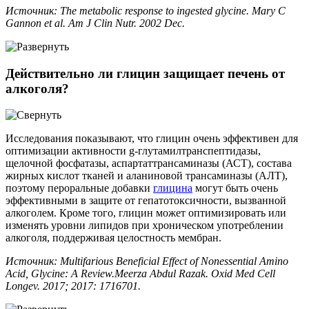
Источник: The metabolic response to ingested glycine. Mary C
Gannon et al. Am J Clin Nutr. 2002 Dec.
Действительно ли глицин защищает печень от
алкоголя?
Исследования показывают, что глицин очень эффективен для
оптимизации активности g-глутамилтранспептидазы,
щелочной фосфатазы, аспартаттрансаминазы (АСТ), состава
жирных кислот тканей и аланиновой трансаминазы (АЛТ),
поэтому пероральные добавки
глицина
могут быть очень
эффективными в защите от гепатотоксичности, вызванной
алкоголем. Кроме того, глицин может оптимизировать или
изменять уровни липидов при хроническом употреблении
алкоголя, поддерживая целостность мембран.
Источник: Multifarious Beneficial Effect of Nonessential Amino
Acid, Glycine: A Review.Meerza Abdul Razak. Oxid Med Cell
Longev. 2017; 2017: 1716701.