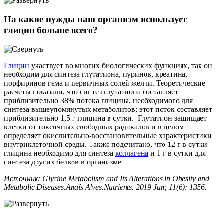
На какие нужды наш организм использует
глицин больше всего?
Глицин
участвует во многих биологических функциях, так он
необходим для синтеза глутатиона, пуринов, креатина,
порфиринов гема и первичных солей желчи. Теоретические
расчеты показали, что синтез глутатиона составляет
приблизительно 38% потока глицина, необходимого для
синтеза вышеупомянутых метаболитов; этот поток составляет
приблизительно 1,5 г глицина в сутки. Глутатион защищает
клетки от токсичных свободных радикалов и в целом
определяет окислительно-восстановительные характеристики
внутриклеточной среды. Также подсчитано, что 12 г в сутки
глицина необходимо для синтеза
коллагена
и 1 г в сутки для
синтеза других белков в организме.
Источник: Glycine Metabolism and Its Alterations in Obesity and
Metabolic Diseases.Anaïs Alves.Nutrients. 2019 Jun; 11(6): 1356.