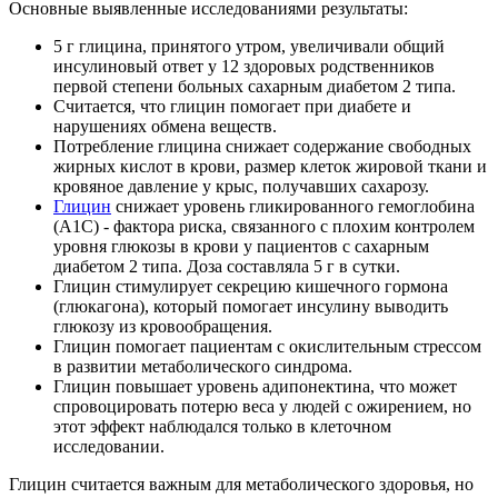
Основные выявленные исследованиями результаты:
5 г глицина, принятого утром, увеличивали общий
инсулиновый ответ у 12 здоровых родственников
первой степени больных сахарным диабетом 2 типа.
Считается, что глицин помогает при диабете и
нарушениях обмена веществ.
Потребление глицина снижает содержание свободных
жирных кислот в крови, размер клеток жировой ткани и
кровяное давление у крыс, получавших сахарозу.
Глицин
снижает уровень гликированного гемоглобина
(A1C) - фактора риска, связанного с плохим контролем
уровня глюкозы в крови у пациентов с сахарным
диабетом 2 типа. Доза составляла 5 г в сутки.
Глицин стимулирует секрецию кишечного гормона
(глюкагона), который помогает инсулину выводить
глюкозу из кровообращения.
Глицин помогает пациентам с окислительным стрессом
в развитии метаболического синдрома.
Глицин повышает уровень адипонектина, что может
спровоцировать потерю веса у людей с ожирением, но
этот эффект наблюдался только в клеточном
исследовании.
Глицин считается важным для метаболического здоровья, но