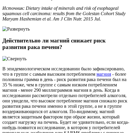
Источник: Dietary intake of minerals and risk of esophageal
squamous cell carcinoma: results from the Golestan Cohort Study
Maryam Hashemian et al. Am J Clin Nutr. 2015 Jul.
Действительно ли магний снижает риск
развития рака печени?
В эпидемиологическом исследовании было зафиксировано,
что в группе с самым высоким потреблением
магния
- более
половины грамма в день - риск развития рака печени был на
35 % ниже, чем в группе с самым низким потреблением
магния - менее 290 миллиграммов магния в день. Когда в
исследовании рассмотрели отдельно потребителей алкоголя,
они увидели, что высокое потребление магния снижало риск
развития рака печени именно в этой группе, а не в группе
воздерживающихся от алкоголя. По-видимому, магний
является защитным фактором при образе жизни, который
создает нагрузку на печень. Будет не удивительно, если когда-
нибудь появится исследование, в котором у потребителей
пероральных анаболиков или SARMS проблемы с печенью