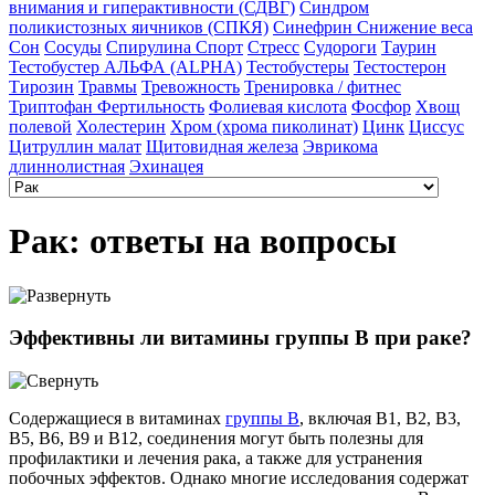
внимания и гиперактивности (СДВГ)
Синдром
поликистозных яичников (СПКЯ)
Синефрин
Снижение веса
Сон
Сосуды
Спирулина
Спорт
Стресс
Судороги
Таурин
Тестобустер АЛЬФА (ALPHA)
Тестобустеры
Тестостерон
Тирозин
Травмы
Тревожность
Тренировка / фитнес
Триптофан
Фертильность
Фолиевая кислота
Фосфор
Хвощ
полевой
Холестерин
Хром (хрома пиколинат)
Цинк
Циссус
Цитруллин малат
Щитовидная железа
Эврикома
длиннолистная
Эхинацея
Рак: ответы на вопросы
Эффективны ли витамины группы В при раке?
Содержащиеся в витаминах
группы B
, включая B1, B2, B3,
B5, B6, B9 и B12, соединения могут быть полезны для
профилактики и лечения рака, а также для устранения
побочных эффектов. Однако многие исследования содержат