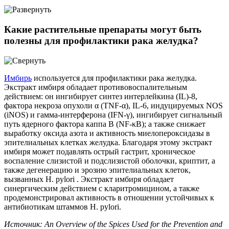
Какие растительные препараты могут быть
полезны для профилактики рака желудка?
Имбирь
используется для профилактики рака желудка.
Экстракт имбиря обладает противовоспалительным
действием: он ингибирует синтез интерлейкина (IL)-8,
фактора некроза опухоли α (TNF-α), IL-6, индуцируемых NOS
(iNOS) и гамма-интерферона (IFN-γ), ингибирует сигнальный
путь ядерного фактора каппа B (NF-κB); а также снижает
выработку оксида азота и активность миелопероксидазы в
эпителиальных клетках желудка. Благодаря этому экстракт
имбиря может подавлять острый гастрит, хроническое
воспаление слизистой и подслизистой оболочки, криптит, а
также дегенерацию и эрозию эпителиальных клеток,
вызванных H. pylori . Экстракт имбиря обладает
синергическим действием с кларитромицином, а также
продемонстрировал активность в отношении устойчивых к
антибиотикам штаммов H. pylori.
Источник: An Overview of the Spices Used for the Prevention and