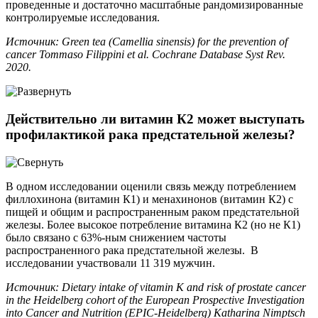
проведенные и достаточно масштабные рандомизированные
контролируемые исследования.
Источник: Green tea (Camellia sinensis) for the prevention of
cancer Tommaso Filippini et al. Cochrane Database Syst Rev.
2020.
Действительно ли витамин К2 может выступать
профилактикой рака предстательной железы?
В одном исследовании оценили связь между потреблением
филлохинона (витамин К1) и менахинонов (витамин К2) с
пищей и общим и распространенным раком предстательной
железы. Более высокое потребление витамина К2 (но не К1)
было связано с 63%-ным снижением частоты
распространенного рака предстательной железы. В
исследовании участвовали 11 319 мужчин.
Источник: Dietary intake of vitamin K and risk of prostate cancer
in the Heidelberg cohort of the European Prospective Investigation
into Cancer and Nutrition (EPIC-Heidelberg) Katharina Nimptsch