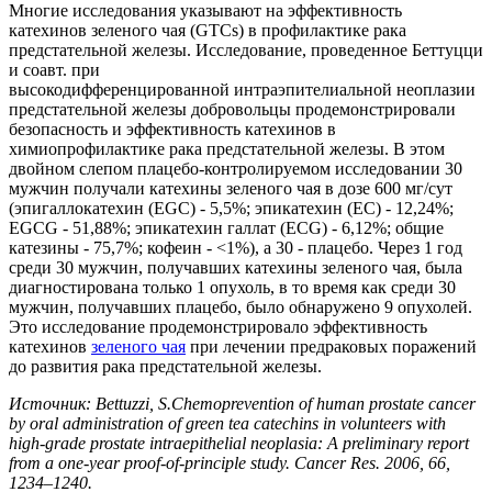
Многие исследования указывают на эффективность
катехинов зеленого чая (GTCs) в профилактике рака
предстательной железы. Исследование, проведенное Беттуцци
и соавт. при
высокодифференцированной интраэпителиальной неоплазии
предстательной железы добровольцы продемонстрировали
безопасность и эффективность катехинов в
химиопрофилактике рака предстательной железы. В этом
двойном слепом плацебо-контролируемом исследовании 30
мужчин получали катехины зеленого чая в дозе 600 мг/сут
(эпигаллокатехин (EGC) - 5,5%; эпикатехин (EC) - 12,24%;
EGCG - 51,88%; эпикатехин галлат (ECG) - 6,12%; общие
катезины - 75,7%; кофеин - <1%), а 30 - плацебо. Через 1 год
среди 30 мужчин, получавших катехины зеленого чая, была
диагностирована только 1 опухоль, в то время как среди 30
мужчин, получавших плацебо, было обнаружено 9 опухолей.
Это исследование продемонстрировало эффективность
катехинов
зеленого чая
при лечении предраковых поражений
до развития рака предстательной железы.
Источник: Bettuzzi, S.Chemoprevention of human prostate cancer
by oral administration of green tea catechins in volunteers with
high-grade prostate intraepithelial neoplasia: A preliminary report
from a one-year proof-of-principle study. Cancer Res. 2006, 66,
1234–1240.