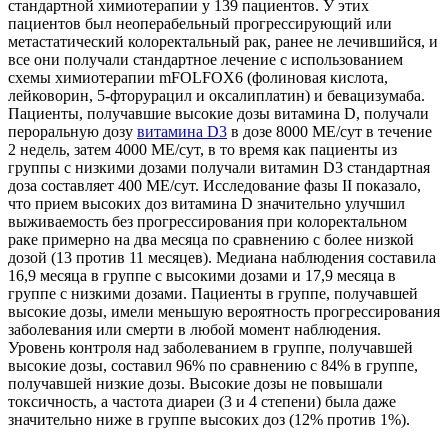
стандартной химиотерапии у 139 пациентов. У этих
пациентов был неоперабельный прогрессирующий или
метастатический колоректальный рак, ранее не лечившийся, и
все они получали стандартное лечение с использованием
схемы химиотерапии mFOLFOX6 (фолиновая кислота,
лейковорин, 5-фторурацил и оксалиплатин) и бевацизумаба.
Пациенты, получавшие высокие дозы витамина D, получали
пероральную дозу
витамина D3
в дозе 8000 МЕ/сут в течение
2 недель, затем 4000 МЕ/сут, в то время как пациенты из
группы с низкими дозами получали витамин D3 стандартная
доза составляет 400 МЕ/сут. Исследование фазы II показало,
что прием высоких доз витамина D значительно улучшил
выживаемость без прогрессирования при колоректальном
раке примерно на два месяца по сравнению с более низкой
дозой (13 против 11 месяцев). Медиана наблюдения составила
16,9 месяца в группе с высокими дозами и 17,9 месяца в
группе с низкими дозами. Пациенты в группе, получавшей
высокие дозы, имели меньшую вероятность прогрессирования
заболевания или смерти в любой момент наблюдения.
Уровень контроля над заболеванием в группе, получавшей
высокие дозы, составил 96% по сравнению с 84% в группе,
получавшей низкие дозы. Высокие дозы не повышали
токсичность, а частота диареи (3 и 4 степени) была даже
значительно ниже в группе высоких доз (12% против 1%).