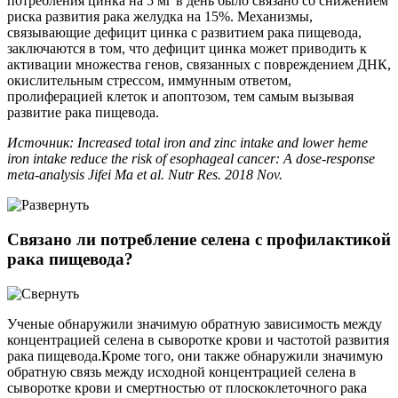
потребления цинка на 5 мг в день было связано со снижением
риска развития рака желудка на 15%. Механизмы,
связывающие дефицит цинка с развитием рака пищевода,
заключаются в том, что дефицит цинка может приводить к
активации множества генов, связанных с повреждением ДНК,
окислительным стрессом, иммунным ответом,
пролиферацией клеток и апоптозом, тем самым вызывая
развитие рака пищевода.
Источник: Increased total iron and zinc intake and lower heme
iron intake reduce the risk of esophageal cancer: A dose-response
meta-analysis Jifei Ma et al. Nutr Res. 2018 Nov.
Связано ли потребление селена с профилактикой
рака пищевода?
Ученые обнаружили значимую обратную зависимость между
концентрацией селена в сыворотке крови и частотой развития
рака пищевода.Кроме того, они также обнаружили значимую
обратную связь между исходной концентрацией селена в
сыворотке крови и смертностью от плоскоклеточного рака