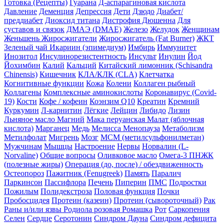
Готовка (Рецепты)
Гуарана
Д-аспарагиновая кислота
Давление
Деменция
Депрессия
Дети
Дзюдо
Диабет/
преддиабет
Диоксид титана
Дистрофия Дюшенна
Для
суставов и связок
ДМАЭ (DMAE)
Железо
Желудок
Женщинам
Женьшень
Жиросжигатели
Жиросжигатель (Fat Burner)
ЖКТ
Зеленый чай
Икариин (эпимедиум)
Имбирь
Иммунитет
Инозитол
Инсулинорезистентность
Инсульт
Инулин
Йод
Йохимбин
Калий
Кальций
Китайский лимонник (Schisandra
Chinensis)
Кишечник
КЛА/КЛК (CLA)
Клетчатка
Когнитивные функции
Кожа
Колени
Коллаген рыбный
Коллагены
Комплексные аминокислоты
Коронавирус (Covid-
19)
Кости
Кофе / кофеин
Коэнзим Q10
Креатин
Кремний
Куркумин
Л-карнитин
Лёгкие
Лейцин
Либидо
Лизин
Льняное масло
Магний
Мака перуанская
Малат (яблочная
кислота)
Марганец
Медь
Мелисса
Менопауза
Метаболизм
Метилфолат
Мигрень
Мозг
МСМ (метилсульфонилметан)
Мужчинам
Мышцы
Настроение
Нервы
Норвалин (L-
Norvaline)
Общие вопросы
Оливковое масло
Омега-3 ПНЖК
(полезные жиры)
Операция (до, после) / обездвиженность
Остеопороз
Пажитник (Fenugreek)
Память
Паралич
Паркинсон
Пассифлора
Печень
Пиперин
ПМС
Подростки
Пожилым
Полидекстроза
Половая функция
Почки
Пробосцидея
Протеин (казеин)
Протеин (сывороточный)
Рак
Раны и/или язвы
Родиола розовая
Ромашка
Рот
Саркопения
Селен
Сердце
Серотонин
Синдром Дауна
Синдром дефицита