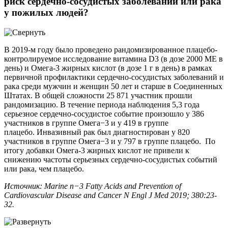
риск сердечно-сосудистых заболеваний или рака
у пожилых людей?
В 2019-м году было проведено рандомизированное плацебо-
контролируемое исследование витамина D3 (в дозе 2000 МЕ в
день) и Омега-3 жирных кислот (в дозе 1 г в день) в рамках
первичной профилактики сердечно-сосудистых заболеваний и
рака среди мужчин и женщин 50 лет и старше в Соединенных
Штатах. В общей сложности 25 871 участник прошли
рандомизацию. В течение периода наблюдения 5,3 года
серьезное сердечно-сосудистое событие произошло у 386
участников в группе Омега−3 и у 419 в группе
плацебо. Инвазивный рак был диагностирован у 820
участников в группе Омега−3 и у 797 в группе плацебо. По
итогу добавки Омега-3 жирных кислот не привели к
снижению частоты серьезных сердечно-сосудистых событий
или рака, чем плацебо.
Источник: Marine n−3 Fatty Acids and Prevention of
Cardiovascular Disease and Cancer N Engl J Med 2019; 380:23-
32.