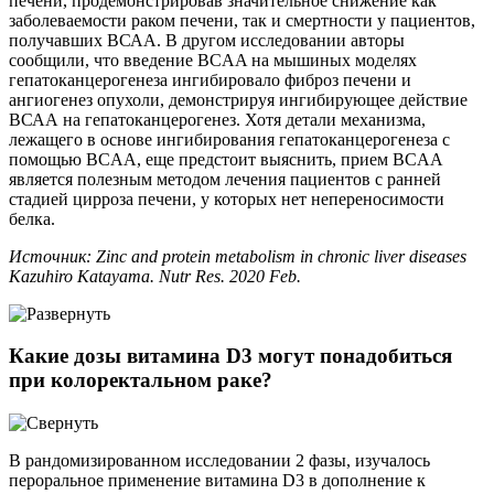
печени, продемонстрировав значительное снижение как
заболеваемости раком печени, так и смертности у пациентов,
получавших ВСАА. В другом исследовании авторы
сообщили, что введение BCAA на мышиных моделях
гепатоканцерогенеза ингибировало фиброз печени и
ангиогенез опухоли, демонстрируя ингибирующее действие
ВСАА на гепатоканцерогенез. Хотя детали механизма,
лежащего в основе ингибирования гепатоканцерогенеза с
помощью BCAA, еще предстоит выяснить, прием BCAA
является полезным методом лечения пациентов с ранней
стадией цирроза печени, у которых нет непереносимости
белка.
Источник: Zinc and protein metabolism in chronic liver diseases
Kazuhiro Katayama. Nutr Res. 2020 Feb.
Какие дозы витамина D3 могут понадобиться
при колоректальном раке?
В рандомизированном исследовании 2 фазы, изучалось
пероральное применение витамина D3 в дополнение к