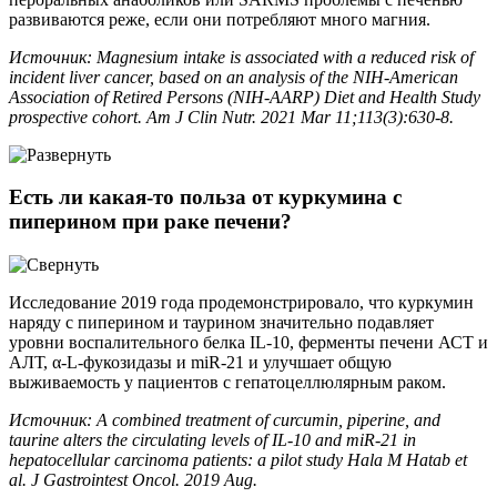
развиваются реже, если они потребляют много магния.
Источник: Magnesium intake is associated with a reduced risk of
incident liver cancer, based on an analysis of the NIH-American
Association of Retired Persons (NIH-AARP) Diet and Health Study
prospective cohort. Am J Clin Nutr. 2021 Mar 11;113(3):630-8.
Есть ли какая-то польза от куркумина с
пиперином при раке печени?
Исследование 2019 года продемонстрировало, что куркумин
наряду с пиперином и таурином значительно подавляет
уровни воспалительного белка IL-10, ферменты печени АСТ и
АЛТ, α-L-фукозидазы и miR-21 и улучшает общую
выживаемость у пациентов с гепатоцеллюлярным раком.
Источник: A combined treatment of curcumin, piperine, and
taurine alters the circulating levels of IL-10 and miR-21 in
hepatocellular carcinoma patients: a pilot study Hala M Hatab et
al. J Gastrointest Oncol. 2019 Aug.