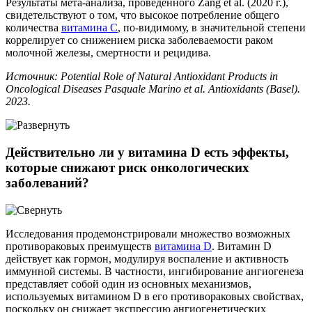
Результаты мета-анализа, проведенного Zang et al. (2020 г.),
свидетельствуют о том, что высокое потребление общего
количества
витамина С
, по-видимому, в значительной степени
коррелирует со снижением риска заболеваемости раком
молочной железы, смертности и рецидива.
Источник: Potential Role of Natural Antioxidant Products in
Oncological Diseases Pasquale Marino et al. Antioxidants (Basel).
2023.
Действительно ли у витамина D есть эффекты,
которые снижают риск онкологических
заболеваний?
Исследования продемонстрировали множество возможных
противораковых преимуществ
витамина D
. Витамин D
действует как гормон, модулируя воспаление и активность
иммунной системы. В частности, ингибирование ангиогенеза
представляет собой один из основных механизмов,
используемых витамином D в его противораковых свойствах,
поскольку он снижает экспрессию ангиогенетических