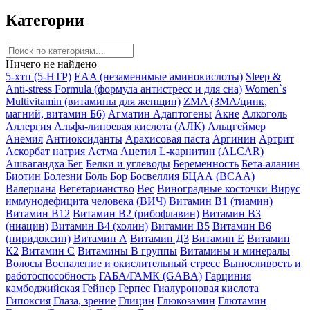
Категории
Ничего не найдено
5-хтп (5-HTP)
EAA (незаменимые аминокислоты)
Sleep &
Anti-stress Formula (формула антистресс и для сна)
Women`s
Multivitamin (витамины для женщин)
ZMA (ЗМА/цинк,
магний, витамин Б6)
Агматин
Адаптогены
Акне
Алкоголь
Аллергия
Альфа-липоевая кислота (АЛК)
Альцгеймер
Анемия
Антиоксиданты
Арахисовая паста
Аргинин
Артрит
Аскорбат натрия
Астма
Ацетил L-карнитин (ALCAR)
Ашвагандха
Бег
Белки и углеводы
Беременность
Бета-аланин
Биотин
Болезни
Боль
Бор
Босвеллия
БЦАА (BCAA)
Валериана
Вегетарианство
Вес
Виноградные косточки
Вирус
иммунодефицита человека (ВИЧ)
Витамин B1 (тиамин)
Витамин B12
Витамин B2 (рибофлавин)
Витамин B3
(ниацин)
Витамин B4 (холин)
Витамин B5
Витамин B6
(пиридоксин)
Витамин А
Витамин Д3
Витамин Е
Витамин
К2
Витамин С
Витамины B группы
Витамины и минералы
Волосы
Воспаление и окислительный стресс
Выносливость и
работоспособность
ГАБА/ГАМК (GABA)
Гарциния
камбоджийская
Гейнер
Герпес
Гиалуроновая кислота
Гипоксия
Глаза, зрение
Глицин
Глюкозамин
Глютамин