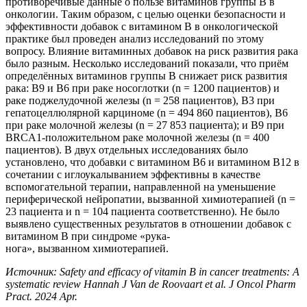
противоречивые данные о пользе витаминов группы B в
онкологии. Таким образом, с целью оценки безопасности и
эффективности добавок с витамином B в онкологической
практике был проведен анализ исследований по этому
вопросу. Влияние витаминных добавок на риск развития рака
было разным. Несколько исследований показали, что приём
определённых витаминов группы B снижает риск развития
рака: B9 и B6 при раке носоглотки (n = 1200 пациентов) и
раке поджелудочной железы (n = 258 пациентов), B3 при
гепатоцеллюлярной карциноме (n = 494 860 пациентов), B6
при раке молочной железы (n = 27 853 пациента); и B9 при
BRCA1-положительном раке молочной железы (n = 400
пациентов). В двух отдельных исследованиях было
установлено, что добавки с витамином B6 и витамином B12 в
сочетании с иглоукалыванием эффективны в качестве
вспомогательной терапии, направленной на уменьшение
периферической нейропатии, вызванной химиотерапией (n =
23 пациента и n = 104 пациента соответственно). Не было
выявлено существенных результатов в отношении добавок с
витамином B при синдроме «рука-
нога», вызванном химиотерапией.
Источник
: Safety and efficacy of vitamin B in cancer treatments: A
systematic review Hannah J Van de Roovaart et al. J Oncol Pharm
Pract. 2024 Apr.