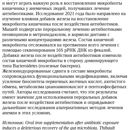
и могут играть важную роль в восстановлении микробиоты
кишечника у анемичных людей, получавших лечение
антибиотиками. Исследование 2021 года было направлено на
изучение влияния добавок железа на восстановление
микробиоты кишечника после воздействия антибиотиков.
Мышей подвергали пероральному лечению антибиотиками
неомицином и метронидазолом, и кормили диетами с
различными концентрациями железа. Состав кишечной
микробиоты отслеживался на протяжении всего лечения с
помощью секвенирования 16S рРНК ДНК из фекалий.
Добавки железа после воздействия антибиотиков изменили
состав кишечной микробиоты в сторону доминирующего
типа Bacteroidetes (полезные бактерии).
Железоиндуцированные сдвиги в составе микробиоты
сопровождались функциональными модификациями, включая
усиление биосинтеза первичных желчных кислот, азотистого
обмена, метаболизма цианоаминокислот и пентозофосфатных
путей. Авторы исследования считают, что эти результаты
имеют значение для использования пероральных добавок
железа после воздействия антибиотиков и оправдывают
дальнейшие исследования альтернативных методов лечения
анемии в этих условиях.
Источник: Oral iron supplementation after antibiotic exposure
induces a deleterious recovery of the gut microbiota. Thibault