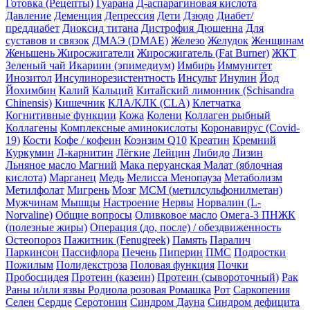
Готовка (Рецепты)
Гуарана
Д-аспарагиновая кислота
Давление
Деменция
Депрессия
Дети
Дзюдо
Диабет/
преддиабет
Диоксид титана
Дистрофия Дюшенна
Для
суставов и связок
ДМАЭ (DMAE)
Железо
Желудок
Женщинам
Женьшень
Жиросжигатели
Жиросжигатель (Fat Burner)
ЖКТ
Зеленый чай
Икариин (эпимедиум)
Имбирь
Иммунитет
Инозитол
Инсулинорезистентность
Инсульт
Инулин
Йод
Йохимбин
Калий
Кальций
Китайский лимонник (Schisandra
Chinensis)
Кишечник
КЛА/КЛК (CLA)
Клетчатка
Когнитивные функции
Кожа
Колени
Коллаген рыбный
Коллагены
Комплексные аминокислоты
Коронавирус (Covid-
19)
Кости
Кофе / кофеин
Коэнзим Q10
Креатин
Кремний
Куркумин
Л-карнитин
Лёгкие
Лейцин
Либидо
Лизин
Льняное масло
Магний
Мака перуанская
Малат (яблочная
кислота)
Марганец
Медь
Мелисса
Менопауза
Метаболизм
Метилфолат
Мигрень
Мозг
МСМ (метилсульфонилметан)
Мужчинам
Мышцы
Настроение
Нервы
Норвалин (L-
Norvaline)
Общие вопросы
Оливковое масло
Омега-3 ПНЖК
(полезные жиры)
Операция (до, после) / обездвиженность
Остеопороз
Пажитник (Fenugreek)
Память
Паралич
Паркинсон
Пассифлора
Печень
Пиперин
ПМС
Подростки
Пожилым
Полидекстроза
Половая функция
Почки
Пробосцидея
Протеин (казеин)
Протеин (сывороточный)
Рак
Раны и/или язвы
Родиола розовая
Ромашка
Рот
Саркопения
Селен
Сердце
Серотонин
Синдром Дауна
Синдром дефицита