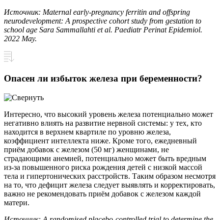
Источник: Maternal early-pregnancy ferritin and offspring
neurodevelopment: A prospective cohort study from gestation to
school age Sara Sammallahti et al. Paediatr Perinat Epidemiol.
2022
May
.
Опасен ли избыток железа при беременности?
Интересно, что высокий уровень железа потенциально может
негативно влиять на развитие нервной системы: у тех, кто
находится в верхнем квартиле по уровню железа,
коэффициент интеллекта ниже. Кроме того, ежедневный
приём добавок с железом (50 мг) женщинами, не
страдающими анемией, потенциально может быть вредным
из-за повышенного риска рождения детей с низкой массой
тела и гипертонических расстройств. Таким образом несмотря
на то, что дефицит железа следует выявлять и корректировать,
важно не рекомендовать приём добавок с железом каждой
матери.
Источник
: A randomised placebo-controlled trial to determine the