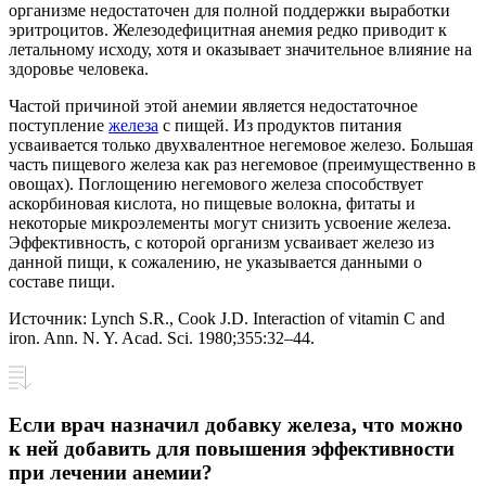
организме недостаточен для полной поддержки выработки
эритроцитов. Железодефицитная анемия редко приводит к
летальному исходу, хотя и оказывает значительное влияние на
здоровье человека.
Частой причиной этой анемии является недостаточное
поступление
железа
с пищей. Из продуктов питания
усваивается только двухвалентное негемовое железо. Большая
часть пищевого железа как раз негемовое (преимущественно в
овощах). Поглощению негемового железа способствует
аскорбиновая кислота, но пищевые волокна, фитаты и
некоторые микроэлементы могут снизить усвоение железа.
Эффективность, с которой организм усваивает железо из
данной пищи, к сожалению, не указывается данными о
составе пищи.
Источник: Lynch S.R., Cook J.D. Interaction of vitamin C and
iron. Ann. N. Y. Acad. Sci. 1980;355:32–44.
Если врач назначил добавку железа, что можно
к ней добавить для повышения эффективности
при лечении анемии?