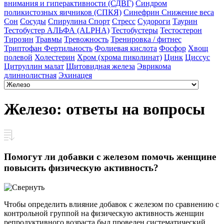
внимания и гиперактивности (СДВГ)
Синдром
поликистозных яичников (СПКЯ)
Синефрин
Снижение веса
Сон
Сосуды
Спирулина
Спорт
Стресс
Судороги
Таурин
Тестобустер АЛЬФА (ALPHA)
Тестобустеры
Тестостерон
Тирозин
Травмы
Тревожность
Тренировка / фитнес
Триптофан
Фертильность
Фолиевая кислота
Фосфор
Хвощ
полевой
Холестерин
Хром (хрома пиколинат)
Цинк
Циссус
Цитруллин малат
Щитовидная железа
Эврикома
длиннолистная
Эхинацея
Железо: ответы на вопросы
Помогут ли добавки с железом помочь женщине
повысить физическую активность?
Чтобы определить влияние добавок с железом по сравнению с
контрольной группой на физическую активность женщин
репродуктивного возраста был проведен систематический