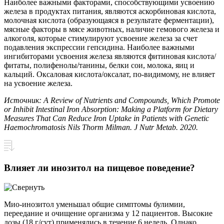
Наиболее важными факторами, способствующими усвоению
железа в продуктах питания, являются аскорбиновая кислота,
молочная кислота (образующаяся в результате ферментации),
мясные факторы в мясе животных, наличие гемового железа и
алкоголя, которые стимулируют усвоение железа за счет
подавления экспрессии гепсидина. Наиболее важными
ингибиторами усвоения железа являются фитиновая кислота/
фитаты, полифенолы/танины, белки сои, молока, яиц и
кальций. Оксаловая кислота/оксалат, по-видимому, не влияет
на усвоение железа.
Источник: A Review of Nutrients and Compounds, Which Promote
or Inhibit Intestinal Iron Absorption: Making a Platform for Dietary
Measures That Can Reduce Iron Uptake in Patients with Genetic
Haemochromatosis Nils Thorm Milman. J Nutr Metab. 2020.
Влияет ли инозитол на пищевое поведение?
Мио-инозитол уменьшал общие симптомы булимии,
переедание и очищение организма у 12 пациентов. Высокие
дозы (18 г/сут) применялись в течение 6 недель. Однако,