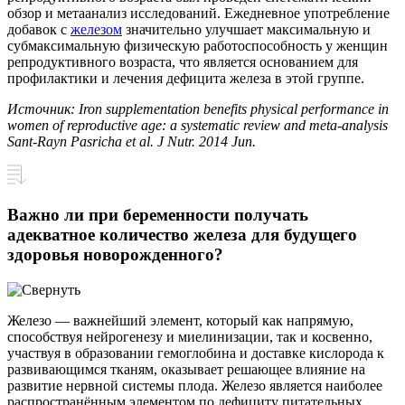
обзор и метаанализ исследований. Ежедневное употребление
добавок с
железом
значительно улучшает максимальную и
субмаксимальную физическую работоспособность у женщин
репродуктивного возраста, что является основанием для
профилактики и лечения дефицита железа в этой группе.
Источник: Iron supplementation benefits physical performance in
women of reproductive age: a systematic review and meta-analysis
Sant-Rayn Pasricha et al. J
Nutr
. 2014
Jun
.
Важно ли при беременности получать
адекватное количество железа для будущего
здоровья новорожденного?
Железо — важнейший элемент, который как напрямую,
способствуя нейрогенезу и миелинизации, так и косвенно,
участвуя в образовании гемоглобина и доставке кислорода к
развивающимся тканям, оказывает решающее влияние на
развитие нервной системы плода. Железо является наиболее
распространённым элементом по дефициту питательных