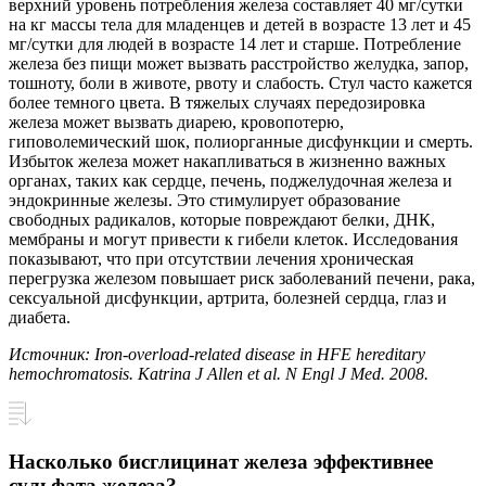
верхний уровень потребления железа составляет 40 мг/сутки
на кг массы тела для младенцев и детей в возрасте 13 лет и 45
мг/сутки для людей в возрасте 14 лет и старше. Потребление
железа без пищи может вызвать расстройство желудка, запор,
тошноту, боли в животе, рвоту и слабость. Стул часто кажется
более темного цвета. В тяжелых случаях передозировка
железа может вызвать диарею, кровопотерю,
гиповолемический шок, полиорганные дисфункции и смерть.
Избыток железа может накапливаться в жизненно важных
органах, таких как сердце, печень, поджелудочная железа и
эндокринные железы. Это стимулирует образование
свободных радикалов, которые повреждают белки, ДНК,
мембраны и могут привести к гибели клеток. Исследования
показывают, что при отсутствии лечения хроническая
перегрузка железом повышает риск заболеваний печени, рака,
сексуальной дисфункции, артрита, болезней сердца, глаз и
диабета.
Источник: Iron-overload-related disease in HFE hereditary
hemochromatosis. Katrina J Allen et al. N Engl J Med. 2008.
Насколько бисглицинат железа эффективнее
сульфата железа?