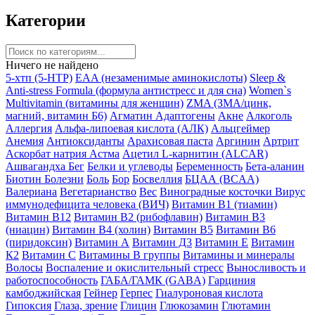
Категории
Ничего не найдено
5-хтп (5-HTP)
EAA (незаменимые аминокислоты)
Sleep &
Anti-stress Formula (формула антистресс и для сна)
Women`s
Multivitamin (витамины для женщин)
ZMA (ЗМА/цинк,
магний, витамин Б6)
Агматин
Адаптогены
Акне
Алкоголь
Аллергия
Альфа-липоевая кислота (АЛК)
Альцгеймер
Анемия
Антиоксиданты
Арахисовая паста
Аргинин
Артрит
Аскорбат натрия
Астма
Ацетил L-карнитин (ALCAR)
Ашвагандха
Бег
Белки и углеводы
Беременность
Бета-аланин
Биотин
Болезни
Боль
Бор
Босвеллия
БЦАА (BCAA)
Валериана
Вегетарианство
Вес
Виноградные косточки
Вирус
иммунодефицита человека (ВИЧ)
Витамин B1 (тиамин)
Витамин B12
Витамин B2 (рибофлавин)
Витамин B3
(ниацин)
Витамин B4 (холин)
Витамин B5
Витамин B6
(пиридоксин)
Витамин А
Витамин Д3
Витамин Е
Витамин
К2
Витамин С
Витамины B группы
Витамины и минералы
Волосы
Воспаление и окислительный стресс
Выносливость и
работоспособность
ГАБА/ГАМК (GABA)
Гарциния
камбоджийская
Гейнер
Герпес
Гиалуроновая кислота
Гипоксия
Глаза, зрение
Глицин
Глюкозамин
Глютамин