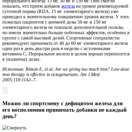
перорального железа: 15 мг, 50 мг и 150 мг. Они смогли
показать, что прием добавок
железа
на уровне рекомендуемой
суточной нормы (RDA, 15 мг элементарного железа) уже
приводил к значительному повышению уровня железа. У этих
пожилых пациентов с анемией дозы 50 мг и 150 мг
элементарного железа не показали дополнительной пользы,
но имели значительно больше побочных эффектов, особенно в
группе с самой высокой дозой. Спортивные специалисты
рекомендуют принимать от 40 до 60 мг элементарного железа
один раз в день два-три раза в неделю с источниками
витамина С. Пероральное железо в целом хорошо переносится
в указанных дозах.
Источник: Rimon E, et al. Are we giving too much iron? Low-dose
iron therapy is effective in octogenarians. Am J Med.
2005;118:1142–7.
Можно ли спортсмену с дефицитом железа для
его восполнения принимать добавки не каждый
день?