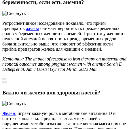
беременности, если есть анемия?
Ретроспективное исследование показало, что приём
препаратов
железа
снижает вероятность преждевременных
родов у беременных женщин с анемией. При этом у женщин с
нелеченой анемией вероятность преждевременных родов
была значительно выше, что говорит об эффективности
приёма препаратов железа для женщин с анемией.
Источник: The impact of response to iron therapy on maternal and
neonatal outcomes among pregnant women with anemia Sarah E
Detlefs et al. Am J Obstet Gynecol MFM. 2022 Mar.
Важно ли железо для здоровья костей?
Железо
играет важную роль в метаболизме витамина D и
синтезе коллагена. Предполагается, что у людей с
нарушениями метаболизма железа ниже костная масса и выше
риск остеопоротического перелома. Интересно, что очень