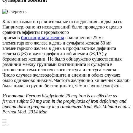
Как показывают сравнительные исследования - в два раза.
Например, одно из исследований было проведено с целью
сравнить эффекты перорального
приемов
бисглицината железа
в количестве 25 мг
элементарного железа в день и сульфата железа 50 мг
элементарного железа в день в профилактике дефицита
железа (ДЖ) и железодефицитной анемии (ЖДА) у
беременных женщин. Не было обнаружено существенных
различий между группами бисглицината и сульфата в
отношении гематологического статуса и статуса железа.
Число случаев железодефицита и анемии в обеих случаях
было одинаково низким. Частота желудочно-кишечных жалоб
была ниже в группе бисглицината, чем в группе сульфата.
Источник: Ferrous bisglycinate 25 mg iron is as effective as
ferrous sulfate 50 mg iron in the prophylaxis of iron deficiency and
anemia during pregnancy in a randomized trial. Nils Milman et al. J
Perinat Med. 2014 Mar.