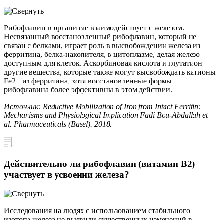
Рибофлавин в организме взаимодействует с железом.
Несвязанный восстановленный рибофлавин, который не
связан с белками, играет роль в высвобождении железа из
ферритина, белка-накопителя, в цитоплазме, делая железо
доступным для клеток. Аскорбиновая кислота и глутатион —
другие вещества, которые также могут высвобождать катионы
Fe2+ из ферритина, хотя восстановленные формы
рибофлавина более эффективны в этом действии.
Источник
: Reductive Mobilization of Iron from Intact Ferritin:
Mechanisms and Physiological Implication Fadi Bou-Abdallah et
al. Pharmaceuticals (Basel). 2018.
Действительно ли рибофлавин (витамин В2)
участвует в усвоении железа?
Исследования на людях с использованием стабильного
изотопа железа не выявили существенных изменений в