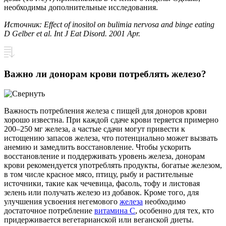
необходимы дополнительные исследования.
Источник: Effect of inositol on bulimia nervosa and binge eating
D Gelber et al. Int J Eat Disord. 2001 Apr.
Важно ли донорам крови потреблять железо?
Важность потребления железа с пищей для доноров крови
хорошо известна. При каждой сдаче крови теряется примерно
200–250 мг железа, а частые сдачи могут привести к
истощению запасов железа, что потенциально может вызвать
анемию и замедлить восстановление. Чтобы ускорить
восстановление и поддерживать уровень железа, донорам
крови рекомендуется употреблять продукты, богатые железом,
в том числе красное мясо, птицу, рыбу и растительные
источники, такие как чечевица, фасоль, тофу и листовая
зелень или получать железо из добавок. Кроме того, для
улучшения усвоения негемового
железа
необходимо
достаточное потребление
витамина С
, особенно для тех, кто
придерживается вегетарианской или веганской диеты.