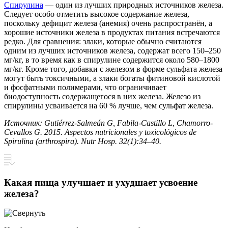
Спирулина
— один из лучших природных источников железа.
Следует особо отметить высокое содержание железа,
поскольку дефицит железа (анемия) очень распространён, а
хорошие источники железа в продуктах питания встречаются
редко. Для сравнения: злаки, которые обычно считаются
одним из лучших источников железа, содержат всего 150–250
мг/кг, в то время как в спирулине содержится около 580–1800
мг/кг. Кроме того, добавки с железом в форме сульфата железа
могут быть токсичными, а злаки богаты фитиновой кислотой
и фосфатными полимерами, что ограничивает
биодоступность содержащегося в них железа. Железо из
спирулины усваивается на 60 % лучше, чем сульфат железа.
Источник: Gutiérrez-Salmeán G, Fabila-Castillo L, Chamorro-
Cevallos G. 2015. Aspectos nutricionales y toxicológicos de
Spirulina (arthrospira). Nutr Hosp. 32(1):34–40.
Какая пища улучшает и ухудшает усвоение
железа?