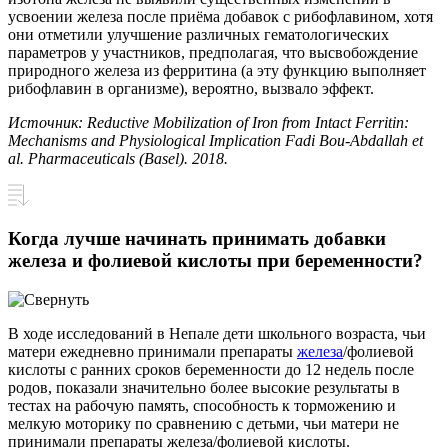
усвоении железа после приёма добавок с рибофлавином, хотя
они отметили улучшение различных гематологических
параметров у участников, предполагая, что высвобождение
природного железа из ферритина (а эту функцию выполняет
рибофлавин в организме), вероятно, вызвало эффект.
Источник
: Reductive Mobilization of Iron from Intact Ferritin:
Mechanisms and Physiological Implication Fadi Bou-Abdallah et
al. Pharmaceuticals (Basel). 2018.
Когда лучше начинать принимать добавки
железа и фолиевой кислоты при беременности?
В ходе исследований в Непале дети школьного возраста, чьи
матери ежедневно принимали препараты
железа
/фолиевой
кислоты с ранних сроков беременности до 12 недель после
родов, показали значительно более высокие результаты в
тестах на рабочую память, способность к торможению и
мелкую моторику по сравнению с детьми, чьи матери не
принимали препараты железа/фолиевой кислоты.