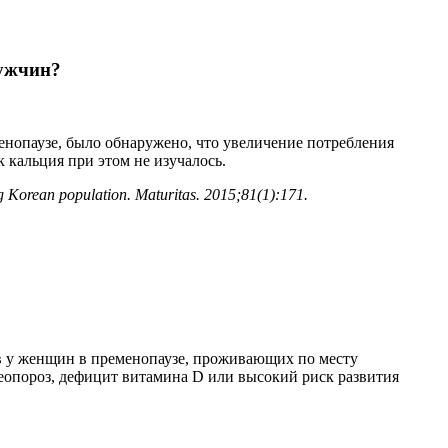
мужчин?
енопаузе, было обнаружено, что увеличение потребления
 кальция при этом не изучалось.
g Korean population. Maturitas. 2015;81(1):171.
в у женщин в пременопаузе, проживающих по месту
теопороз, дефицит витамина D или высокий риск развития