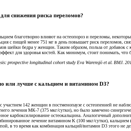
 для снижения риска переломов?
льцием благотворно влияют на остеопороз и переломы, некоторы
ция с пищей менее 751 мг в день повышает риск переломов, связ
мов шейки бедра у женщин. Таким образом, польза от добавок с 
эффект для здоровья костей. Как минимум, стоит понимать, что 
is: prospective longitudinal cohort study Eva Warensjö et al. BMJ. 20
но или лучше с кальцием и витамином D3?
 участием 142 женщин в постменопаузе с остеопенией не набл
него лечения МК‐7 (375 мкг/сутки), но было замечено синергич
енное карбоксилирование остеокальцина. Аналогичный дополни
омбинированное лечение витамином K (100 мкг/сутки), кальцием 
й, в то время как комбинация кальций/витамин D3 этого не де