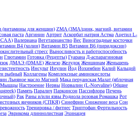
in (витамины для женщин)
ZMA (ЗМА/цинк, магний, витамин
овая паста
Аргинин
Артрит
Аскорбат натрия
Астма
Ацетил L-
BCAA)
Валериана
Вегетарианство
Вес
Виноградные косточки
итамин B4 (холин)
Витамин B5
Витамин B6 (пиридоксин)
 окислительный стресс
Выносливость и работоспособность
ин
Глютамин
Готовка (Рецепты)
Гуарана
Д-аспарагиновая
язок
ДМАЭ (DMAE)
Железо
Желудок
Женщинам
Женьшень
езистентность
Инсульт
Инулин
Йод
Йохимбин
Калий
Кальций
ен рыбный
Коллагены
Комплексные аминокислоты
зин
Льняное масло
Магний
Мака перуанская
Малат (яблочная
Мышцы
Настроение
Нервы
Норвалин (L-Norvaline)
Общие
ugreek)
Память
Паралич
Паркинсон
Пассифлора
Печень
точный)
Рак
Раны и/или язвы
Родиола розовая
Ромашка
Рот
истозных яичников (СПКЯ)
Синефрин
Снижение веса
Сон
ревожность
Тренировка / фитнес
Триптофан
Фертильность
еза
Эврикома длиннолистная
Эхинацея