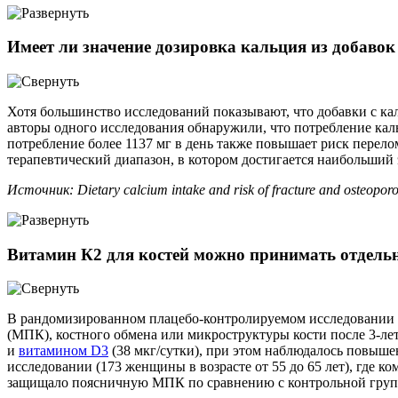
Имеет ли значение дозировка кальция из добавок
Хотя большинство исследований показывают, что добавки с ка
авторы одного исследования обнаружили, что потребление каль
потребление более 1137 мг в день также повышает риск перело
терапевтический диапазон, в котором достигается наибольший 
Источник: Dietary calcium intake and risk of fracture and osteoporos
Витамин К2 для костей можно принимать отдель
В рандомизированном плацебо‐контролируемом исследовании с
(МПК), костного обмена или микроструктуры кости после 3‐лет
и
витамином D3
(38 мкг/сутки), при этом наблюдалось повыш
исследовании (173 женщины в возрасте от 55 до 65 лет), где к
защищало поясничную МПК по сравнению с контрольной группо