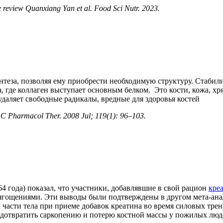
 review Quanxiang Yan et al. Food Sci Nutr. 2023.
интеза, позволяя ему приобрести необходимую структуру. Стаби
, где коллаген выступает основным белком. Это кости, кожа, х
удаляет свободные радикалы, вредные для здоровья костей
 C Pharmacol Ther. 2008 Jul; 119(1): 96–103.
4 года) показал, что участники, добавлявшие в свой рацион
кре
гощениями. Эти выводы были подтверждены в другом мета-анали
асти тела при приеме добавок креатина во время силовых трен
редотвратить саркопению и потерю костной массы у пожилых люд