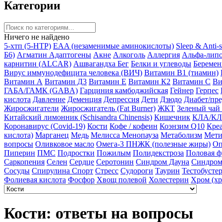
Категории
Ничего не найдено
5-хтп (5-HTP)
EAA (незаменимые аминокислоты)
Sleep & Anti-
Б6)
Агматин
Адаптогены
Акне
Алкоголь
Аллергия
Альфа-липо
карнитин (ALCAR)
Ашвагандха
Бег
Белки и углеводы
Беремен
Вирус иммунодефицита человека (ВИЧ)
Витамин B1 (тиамин)
Витамин А
Витамин Д3
Витамин Е
Витамин К2
Витамин С
Ви
ГАБА/ГАМК (GABA)
Гарциния камбоджийская
Гейнер
Герпес
кислота
Давление
Деменция
Депрессия
Дети
Дзюдо
Диабет/пр
Жиросжигатели
Жиросжигатель (Fat Burner)
ЖКТ
Зеленый чай
Китайский лимонник (Schisandra Chinensis)
Кишечник
КЛА/КЛ
Коронавирус (Covid-19)
Кости
Кофе / кофеин
Коэнзим Q10
Кре
кислота)
Марганец
Медь
Мелисса
Менопауза
Метаболизм
Мети
вопросы
Оливковое масло
Омега-3 ПНЖК (полезные жиры)
Оп
Пиперин
ПМС
Подростки
Пожилым
Полидекстроза
Половая 
Саркопения
Селен
Сердце
Серотонин
Синдром Дауна
Синдром
Сосуды
Спирулина
Спорт
Стресс
Судороги
Таурин
Тестобуст
Фолиевая кислота
Фосфор
Хвощ полевой
Холестерин
Хром (хр
Кости: ответы на вопросы