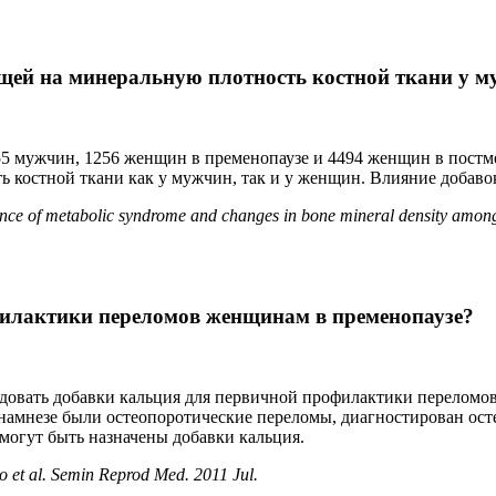
ищей на минеральную плотность костной ткани у 
55 мужчин, 1256 женщин в пременопаузе и 4494 женщин в постм
 костной ткани как у мужчин, так и у женщин. Влияние добавок
ence of metabolic syndrome and changes in bone mineral density amon
илактики переломов женщинам в пременопаузе?
довать добавки кальция для первичной профилактики переломо
 анамнезе были остеопоротические переломы, диагностирован ос
 могут быть назначены добавки кальция.
 et al. Semin Reprod Med. 2011 Jul.