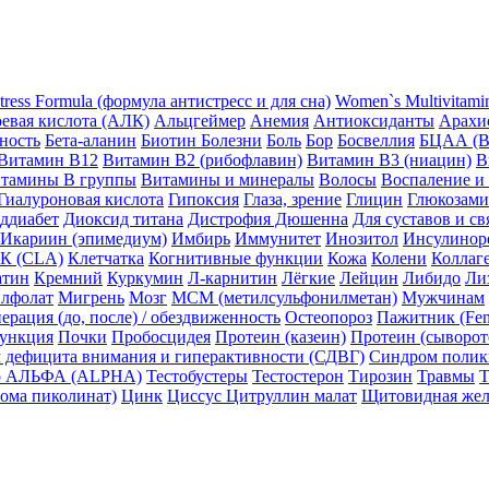
stress Formula (формула антистресс и для сна)
Women`s Multivitam
евая кислота (АЛК)
Альцгеймер
Анемия
Антиоксиданты
Арахис
ность
Бета-аланин
Биотин
Болезни
Боль
Бор
Босвеллия
БЦАА (
Витамин B12
Витамин B2 (рибофлавин)
Витамин B3 (ниацин)
В
тамины B группы
Витамины и минералы
Волосы
Воспаление и
Гиалуроновая кислота
Гипоксия
Глаза, зрение
Глицин
Глюкозам
еддиабет
Диоксид титана
Дистрофия Дюшенна
Для суставов и св
Икариин (эпимедиум)
Имбирь
Иммунитет
Инозитол
Инсулинор
К (CLA)
Клетчатка
Когнитивные функции
Кожа
Колени
Коллаг
атин
Кремний
Куркумин
Л-карнитин
Лёгкие
Лейцин
Либидо
Ли
лфолат
Мигрень
Мозг
МСМ (метилсульфонилметан)
Мужчинам
ерация (до, после) / обездвиженность
Остеопороз
Пажитник (Fen
функция
Почки
Пробосцидея
Протеин (казеин)
Протеин (сыворо
 дефицита внимания и гиперактивности (СДВГ)
Синдром полик
ер АЛЬФА (ALPHA)
Тестобустеры
Тестостерон
Тирозин
Травмы
Т
ома пиколинат)
Цинк
Циссус
Цитруллин малат
Щитовидная жел