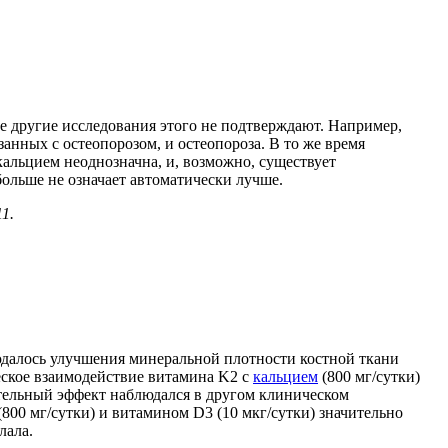
е другие исследования этого не подтверждают. Например,
анных с остеопорозом, и остеопороза. В то же время
кальцием неоднозначна, и, возможно, существует
больше не означает автоматически лучше.
11.
юдалось улучшения минеральной плотности костной ткани
еское взаимодействие витамина K2 с
кальцием
(800 мг/сутки)
тельный эффект наблюдался в другом клиническом
(800 мг/сутки) и витамином D3 (10 мкг/сутки) значительно
лала.