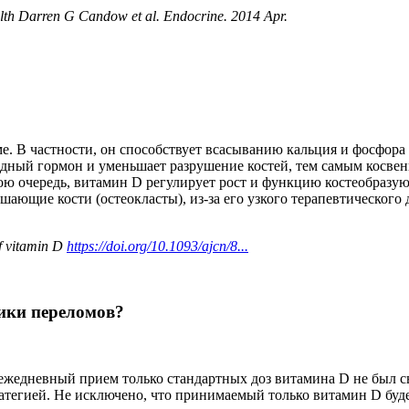
lth Darren G Candow et al. Endocrine. 2014 Apr.
е. В частности, он способствует всасыванию кальция и фосфора
идный гормон и уменьшает разрушение костей, тем самым косвен
ою очередь, витамин D регулирует рост и функцию костеобразую
шающие кости (остеокласты), из-за его узкого терапевтического
f vitamin D
https://doi.org/10.1093/ajcn/8...
ики переломов?
 ежедневный прием только стандартных доз витамина D не был 
егией. Не исключено, что принимаемый только витамин D буде