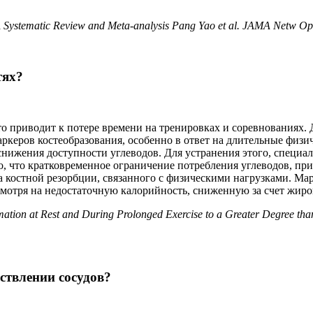
A Systematic Review and Meta-analysis Pang Yao et al. JAMA Netw Op
тях?
то приводит к потере времени на тренировках и соревнованиях.
еров костеобразования, особенно в ответ на длительные физич
 снижения доступности углеводов. Для устранения этого, специ
о, что кратковременное ограничение потребления углеводов, при
костной резорбции, связанного с физическими нагрузками. Мар
смотря на недостаточную калорийность, сниженную за счет жиро
ion at Rest and During Prolonged Exercise to a Greater Degree than 
ствлении сосудов?