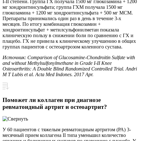
I-II степени. Группа ГХ получала 1500 мг глюкозамина + 1200
мг хондроитинсульфата; группа ГХМ получала 1500 мг
глюкозамина + 1200 мг хондроитинсульфата + 500 мг МСМ.
Препараты принимались один раз в день в течение 3-х
месяцев. По итогу комбинация глюкозамин +
хондроитинсульфат + метилсульфонилметан показала
клиническую пользу в снижении боли по сравнению с ГХ и
плацебо. ГХ не привела к клиническому улучшению в общих
группах пациентов с остеоартрозом коленного сустава.
Источник: Comparison of Glucosamine-Chondroitin Sulfate with
and without Methylsulfonylmethane in Grade I-II Knee
Osteoarthritis: A Double Blind Randomized Controlled Trial. Andri
M T Lubis et al. Acta Med Indones. 2017 Apr.
Поможет ли коллаген при диагнозе
ревматоидный артрит и остеоартрит?
У 60 пациентов с тяжелым ревматоидным артритом (РА) 3-
месячный прием коллагена II типа уменьшил количество
опухших и болезненных суставов по сравнению с плацебо. У