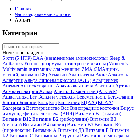
Главная
Часто задаваемые вопросы
Артрит
Категории
Ничего не найдено
5-хтп (5-HTP)
EAA (незаменимые аминокислоты)
Sleep &
Anti-stress Formula (формула антистресс и для сна)
Women`s
Multivitamin (витамины для женщин)
ZMA (ЗМА/цинк,
магний, витамин Б6)
Агматин
Адаптогены
Акне
Алкоголь
Аллергия
Альфа-липоевая кислота (АЛК)
Альцгеймер
Анемия
Антиоксиданты
Арахисовая паста
Аргинин
Артрит
Аскорбат натрия
Астма
Ацетил L-карнитин (ALCAR)
Ашвагандха
Бег
Белки и углеводы
Беременность
Бета-аланин
Биотин
Болезни
Боль
Бор
Босвеллия
БЦАА (BCAA)
Валериана
Вегетарианство
Вес
Виноградные косточки
Вирус
иммунодефицита человека (ВИЧ)
Витамин B1 (тиамин)
Витамин B12
Витамин B2 (рибофлавин)
Витамин B3
(ниацин)
Витамин B4 (холин)
Витамин B5
Витамин B6
(пиридоксин)
Витамин А
Витамин Д3
Витамин Е
Витамин
К2
Витамин С
Витамины B группы
Витамины и минералы