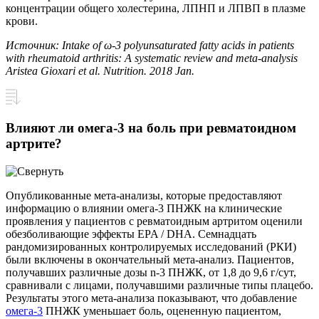
концентрации общего холестерина, ЛПНП и ЛПВП в плазме
крови.
Источник: Intake of ω-3 polyunsaturated fatty acids in patients
with rheumatoid arthritis: A systematic review and meta-analysis
Aristea Gioxari et al. Nutrition. 2018 Jan.
Влияют ли омега-3 на боль при ревматоидном
артрите?
Опубликованные мета-анализы, которые предоставляют
информацию о влиянии омега-3 ПНЖК на клинические
проявления у пациентов с ревматоидным артритом оценили
обезболивающие эффекты EPA / DHA. Семнадцать
рандомизированных контролируемых исследований (РКИ)
были включены в окончательный мета-анализ. Пациентов,
получавших различные дозы n-3 ПНЖК, от 1,8 до 9,6 г/сут,
сравнивали с лицами, получавшими различные типы плацебо.
Результаты этого мета-анализа показывают, что добавление
омега-3
ПНЖК уменьшает боль, оцененную пациентом,