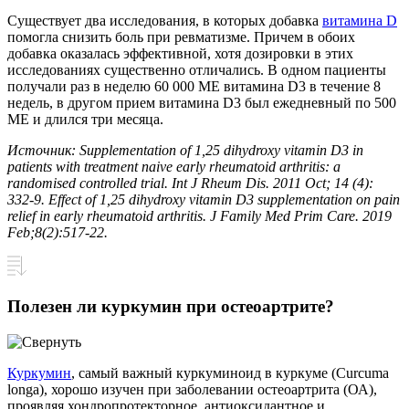
Существует два исследования, в которых добавка
витамина D
помогла снизить боль при ревматизме. Причем в обоих
добавка оказалась эффективной, хотя дозировки в этих
исследованиях существенно отличались. В одном пациенты
получали раз в неделю 60 000 МЕ витамина D3 в течение 8
недель, в другом прием витамина D3 был ежедневный по 500
МЕ и длился три месяца.
Источник: Supplementation of 1,25 dihydroxy vitamin D3 in
patients with treatment naive early rheumatoid arthritis: a
randomised controlled trial. Int J Rheum Dis. 2011 Oct; 14 (4):
332-9. Effect of 1,25 dihydroxy vitamin D3 supplementation on pain
relief in early rheumatoid arthritis. J Family Med Prim Care. 2019
Feb;8(2):517-22.
Полезен ли куркумин при остеоартрите?
Куркумин
, самый важный куркуминоид в куркуме (Curcuma
longa), хорошо изучен при заболевании остеоартрита (ОА),
проявляя хондропротекторное, антиоксидантное и