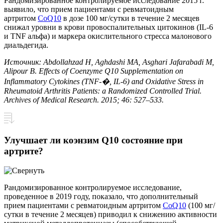
Рандомизированное контролируемое исследование 2015 г.
выявило, что прием пациентами с ревматоидным
артритом
CoQ10
в дозе 100 мг/сутки в течение 2 месяцев
снижал уровни в крови провоспалительных цитокинов (IL-6
и TNF альфа) и маркера окислительного стресса малонового
диальдегида.
Источник: Abdollahzad H, Aghdashi MA, Asghari Jafarabadi M,
Alipour B. Effects of Coenzyme Q10 Supplementation on
Inflammatory Cytokines (TNF-�, IL-6) and Oxidative Stress in
Rheumatoid Arthritis Patients: a Randomized Controlled Trial.
Archives of Medical Research. 2015; 46: 527–533.
Улучшает ли коэнзим Q10 состояние при
артрите?
Рандомизированное контролируемое исследование,
проведенное в 2019 году, показало, что дополнительный
прием пациентами с ревматоидным артритом
CoQ10
(100 мг/
сутки в течение 2 месяцев) приводил к снижению активности