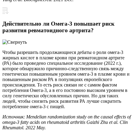
Действительно ли Омега-3 повышает риск
развития ревматоидного артрита?
Чтобы разрешить продолжающиеся дебаты о роли омега-3
жирных кислот в плазме крови при ревматоидном артрите
(РА) было проведено специальное исследование (2022 г.),
которое обнаружило причинно-следственную связь между
генетически повышенным уровнем омега-3 в плазме крови и
повышенным риском РА в популяциях европейского
происхождения. То есть риск связан не с самим фактом
потребления Омега-3, а в его постоянно высоким уровнем в
силу генетически обусловленных причин. Но для таких
людей, чтобы снизить риск развития РА лучше сократить
потребление омега-3 с пищей.
Источник: Mendelian randomization study on the causal effects of
omega-3 fatty acids on rheumatoid arthritis
Gaizhi Zhu et al. Clin
Rheumatol. 2022 May.