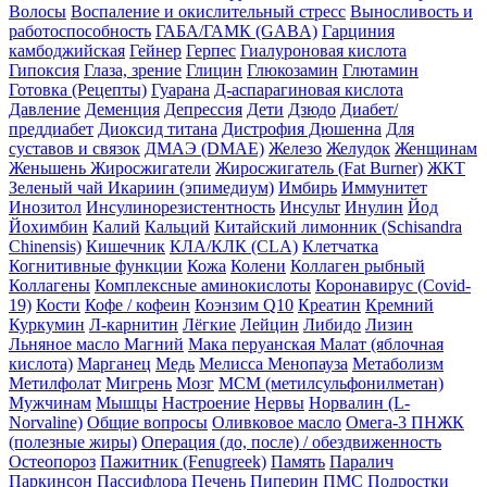
Волосы
Воспаление и окислительный стресс
Выносливость и
работоспособность
ГАБА/ГАМК (GABA)
Гарциния
камбоджийская
Гейнер
Герпес
Гиалуроновая кислота
Гипоксия
Глаза, зрение
Глицин
Глюкозамин
Глютамин
Готовка (Рецепты)
Гуарана
Д-аспарагиновая кислота
Давление
Деменция
Депрессия
Дети
Дзюдо
Диабет/
преддиабет
Диоксид титана
Дистрофия Дюшенна
Для
суставов и связок
ДМАЭ (DMAE)
Железо
Желудок
Женщинам
Женьшень
Жиросжигатели
Жиросжигатель (Fat Burner)
ЖКТ
Зеленый чай
Икариин (эпимедиум)
Имбирь
Иммунитет
Инозитол
Инсулинорезистентность
Инсульт
Инулин
Йод
Йохимбин
Калий
Кальций
Китайский лимонник (Schisandra
Chinensis)
Кишечник
КЛА/КЛК (CLA)
Клетчатка
Когнитивные функции
Кожа
Колени
Коллаген рыбный
Коллагены
Комплексные аминокислоты
Коронавирус (Covid-
19)
Кости
Кофе / кофеин
Коэнзим Q10
Креатин
Кремний
Куркумин
Л-карнитин
Лёгкие
Лейцин
Либидо
Лизин
Льняное масло
Магний
Мака перуанская
Малат (яблочная
кислота)
Марганец
Медь
Мелисса
Менопауза
Метаболизм
Метилфолат
Мигрень
Мозг
МСМ (метилсульфонилметан)
Мужчинам
Мышцы
Настроение
Нервы
Норвалин (L-
Norvaline)
Общие вопросы
Оливковое масло
Омега-3 ПНЖК
(полезные жиры)
Операция (до, после) / обездвиженность
Остеопороз
Пажитник (Fenugreek)
Память
Паралич
Паркинсон
Пассифлора
Печень
Пиперин
ПМС
Подростки