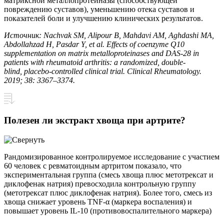
матриксной металлопротеиназы (способствующей
повреждению суставов), уменьшению отека суставов и
показателей боли и улучшению клинических результатов.
Источник: Nachvak SM, Alipour B, Mahdavi AM, Aghdashi MA,
Abdollahzad H, Pasdar Y, et al. Effects of coenzyme Q10
supplementation on matrix metalloproteinases and DAS-28 in
patients with rheumatoid arthritis: a randomized, double-
blind, placebo-controlled clinical trial. Clinical Rheumatology.
2019; 38: 3367–3374.
Полезен ли экстракт хвоща при артрите?
Рандомизированное контролируемое исследование с участием
60 человек с ревматоидным артритом показало, что
экспериментальная группа (смесь хвоща плюс метотрексат и
диклофенак натрия) превосходила контрольную группу
(метотрексат плюс диклофенак натрия). Более того, смесь из
хвоща снижает уровень TNF-α (маркера воспаления) и
повышает уровень IL-10 (противовоспалительного маркера)