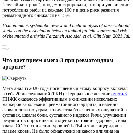
"случай-контроль", продемонстрировали, что при увеличении
потребления рыбы на каждые 100 г в день риск развития
ревматоидного снижался на 15%.
Источник: A systematic review and meta-analysis of observational
studies on the association between animal protein sources and risk
of rheumatoid arthritis Farzaneh Asoudeh et al. Clin Nutr. 2021 Jul.
Что дает прием омега-3 при ревматоидном
артрите?
Мета-анализ 2020 года посвященный этому вопросу включал
в себя 20 исследований (РКИ). Пероральное лечение
омега-3
ПНЖК оказалось эффективным в снижении нескольких
маркеров заболевания ревматоидного артрита, а именно
скованности по утрам, количества болезненных ощущений в
суставах, шкалы боли, суставного индекса Ричи, улучшении
результатов опросника для оценки состояния здоровья, силы
хвата, СОЭ и снижении уровней LTB4 и триглицеридов в
плазме крови. Не было обнаружено никакого влияния на