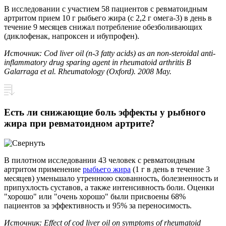
В исследовании с участием 58 пациентов с ревматоидным
артритом прием 10 г рыбьего жира (с 2,2 г омега-3) в день в
течение 9 месяцев снижал потребление обезболивающих
(диклофенак, напроксен и ибупрофен).
Источник: Cod liver oil (n-3 fatty acids) as an non-steroidal anti-
inflammatory drug sparing agent in rheumatoid arthritis B
Galarraga et al. Rheumatology (Oxford). 2008 May.
Есть ли снижающие боль эффекты у рыбного
жира при ревматоидном артрите?
В пилотном исследовании 43 человек с ревматоидным
артритом применение
рыбьего жира
(1 г в день в течение 3
месяцев) уменьшало утреннюю скованность, болезненность и
припухлость суставов, а также интенсивность боли. Оценки
"хорошо" или "очень хорошо" были присвоены 68%
пациентов за эффективность и 95% за переносимость.
Источник: Effect of cod liver oil on symptoms of rheumatoid