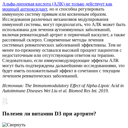
Альфа-липоевая кислота (АЛК) не только действует как
мощный антиоксидант
, но и способна регулировать
иммунную систему прямым или косвенным образом.
Исследования различных механизмов модулирования
иммунной системы, могут предполагать, что АЛК может быть
использована для лечения аутоиммунных заболеваний,
включая ревматоидный артрит и первичный васкулит, а также
рассеянный склероз. Современные методы лечения
системных ревматических заболеваний эффективны. Тем не
менее по-прежнему оставался высокий процент пациентов с
недостаточным или отсутствующим ответом на терапию.
Следовательно, если иммуномодулирующие эффекты АЛК
могут быть подтверждены дальнейшими исследованиями, это
будет иметь положительный эффект в сочетании с текущим
лечением ревматических заболеваний.
Источник: The Immunomodulatory Effect of Alpha-Lipoic Acid in
Autoimmune Diseases Wei Liu et al. Biomed Res Int. 2019.
Полезен ли витамин D3 при артрите?