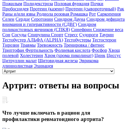
Пожилым
Полидекстроза
Половая функция
Почки
Пробосцидея
Протеин (казеин)
Протеин (сывороточный)
Рак
Раны и/или язвы
Родиола розовая
Ромашка
Рот
Саркопения
Селен
Сердце
Серотонин
Синдром Дауна
Синдром дефицита
внимания и гиперактивности (СДВГ)
Синдром
поликистозных яичников (СПКЯ)
Синефрин
Снижение веса
Сон
Сосуды
Спирулина
Спорт
Стресс
Судороги
Таурин
Тестобустер АЛЬФА (ALPHA)
Тестобустеры
Тестостерон
Тирозин
Травмы
Тревожность
Тренировка / фитнес
Триптофан
Фертильность
Фолиевая кислота
Фосфор
Хвощ
полевой
Холестерин
Хром (хрома пиколинат)
Цинк
Циссус
Цитруллин малат
Щитовидная железа
Эврикома
длиннолистная
Эхинацея
Артрит: ответы на вопросы
Что лучше включать в рацион для
профилактики ревматоидного артрита?