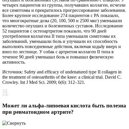
четырех пациентов из группы, получавших коллаген, исчезли
все симптомы и прекратилось прогрессирование заболевания.
Более крупное исследование 274 пациентов с РА показало,
что многократные дозы (20, 100, 500 и 2500 мкг) уменьшали
количество опухших и болезненных суставов. Исследование
52 пациентов с остеоартритом показало, что 90 дней
употребления коллагена II типа уменьшали симптомы их
заболеваний, уменьшали боль и улучшали их способность
выполнять повседневные действия, включая ходьбу вверх и
вниз по лестнице. У собак с артритом коллаген II типа в
течение 90 дней уменьшал боль и повышал физическую
активность.
Источник: Safety and efficacy of undenatured type II collagen in
the treatment of osteoarthritis of the knee: a clinical trial. David C.
Crowley. Int J Med Sci. 2009; 6(6): 312–321.
Может ли альфа-липоевая кислота быть полезна
при ревматоидном артрите?