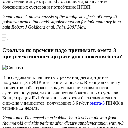
количество минут утренней скованности, количество
болезненных суставов и потребление НПВП.
Источник: A meta-analysis of the analgesic effects of omega-3
polyunsaturated fatty acid supplementation for inflammatory joint
pain Robert J Goldberg et al. Pain. 2007 May.
Сколько по времени надо принимать омега-3
при ревматоидном артрите для снижения боли?
В исследовании, пациенты с ревматоидным артритом
получали 1,8 г ЭПК в течение 12 недель. В конце лечения у
пациентов наблюдалось как уменьшение скованности
суставов по утрам, так и количества болезненных суставов.
Концентрация IL-1 бета в плазме крови была значительно
снижена у пациентов, получавших 3,6 г/сут
омега-3
ПНЖК в
течение 12 недель.
Источник: Decreased interleukin-1 beta levels in plasma from
rheumatoid arthritis patients after dietary supplementation with n-3