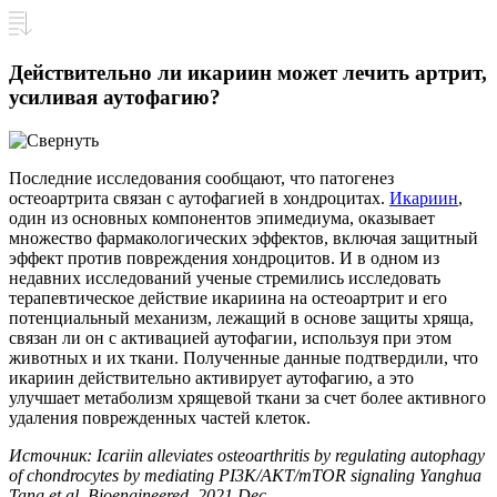
Действительно ли икариин может лечить артрит,
усиливая аутофагию?
Последние исследования сообщают, что патогенез
остеоартрита связан с аутофагией в хондроцитах.
Икариин
,
один из основных компонентов эпимедиума, оказывает
множество фармакологических эффектов, включая защитный
эффект против повреждения хондроцитов. И в одном из
недавних исследований ученые стремились исследовать
терапевтическое действие икариина на остеоартрит и его
потенциальный механизм, лежащий в основе защиты хряща,
связан ли он с активацией аутофагии, используя при этом
животных и их ткани. Полученные данные подтвердили, что
икариин действительно активирует аутофагию, а это
улучшает метаболизм хрящевой ткани за счет более активного
удаления поврежденных частей клеток.
Источник: Icariin alleviates osteoarthritis by regulating autophagy
of chondrocytes by mediating PI3K/AKT/mTOR signaling Yanghua
Tang et al. Bioengineered. 2021 Dec.