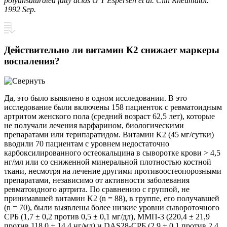
polyunsaturated fatty acids G T Espersen et al. Clin Rheumatol.
1992 Sep.
Действительно ли витамин К2 снижает маркеры
воспаления?
Да, это было выявлено в одном исследовании. В это
исследование были включены 158 пациенток с ревматоидным
артритом женского пола (средний возраст 62,5 лет), которые
не получали лечения варфарином, биологическими
препаратами или терипаратидом. Витамин K2 (45 мг/сутки)
вводили 70 пациентам с уровнем недостаточно
карбоксилированного остеокальцина в сыворотке крови > 4,5
нг/мл или со сниженной минеральной плотностью костной
ткани, несмотря на лечение другими противоостеопорозными
препаратами, независимо от активности заболевания
ревматоидного артрита. По сравнению с группой, не
принимавшей витамин K2 (n = 88), в группе, его получавшей
(n = 70), были выявлены более низкие уровни сывороточного
СРБ (1,7 ± 0,2 против 0,5 ± 0,1 мг/дл), ММП-3 (220,4 ± 21,9
против 118,0 ± 14,4 нг/мл) и DAS28-СРБ (2,9 ± 0,1 против 2,4