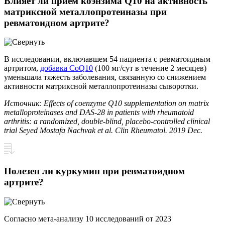
Влияет ли прием коэнзима Q10 на активность
матриксной металлопротеиназы при
ревматоидном артрите?
В исследовании, включавшем 54 пациента с ревматоидным
артритом,
добавка CoQ10
(100 мг/сут в течение 2 месяцев)
уменьшала тяжесть заболевания, связанную со снижением
активности матриксной металлопротеиназы сыворотки.
Источник: Effects of coenzyme Q10 supplementation on matrix
metalloproteinases and DAS-28 in patients with rheumatoid
arthritis: a randomized, double-blind, placebo-controlled clinical
trial Seyed Mostafa Nachvak et al. Clin Rheumatol. 2019 Dec.
Полезен ли куркумин при ревматоидном
артрите?
Согласно мета-анализу 10 исследований от 2023