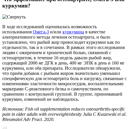
куркумин?
В ходе исследований оценивалась возможность
использования
Омега-3
и/или
куркумина
в качестве
альтернативного метода лечения остеоартрита, и было
установлено, что рыбий жир превосходит куркумин как по
отдельности, так и в сочетании. В рамках этого исследования
людям с ожирением и хронической болью, связанной с
остеоартритом, в течение 16 недель давали рыбий жир,
содержащий 2000 мг ДГК в день, 400 мг ЭПК в день и 160 мг
куркумина, или оба препарата. Исследователи обнаружили,
что приём добавок с рыбьим жиром значительно уменьшил
специфическую для остеоартрита боль и нагрузку, связанные с
изменениями эластичности микрососудов, воспалительными
маркерами С-реактивного белка и самочувствием, по
сравнению с контрольной группой. В группе, принимавшей
куркумин, изменений не наблюдалось.
Источник: Fish oil supplementation reduces osteoarthritis-specific
pain in older adults with overweight/obesity Julia C Kuszewski et al.
Rheumatol Adv Pract. 2020.