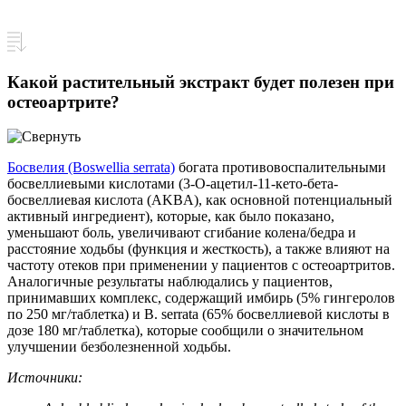
Какой растительный экстракт будет полезен при
остеоартрите?
Босвелия (Boswellia serrata)
богата противовоспалительными
босвеллиевыми кислотами (3-O-ацетил-11-кето-бета-
босвеллиевая кислота (AKBA), как основной потенциальный
активный ингредиент), которые, как было показано,
уменьшают боль, увеличивают сгибание колена/бедра и
расстояние ходьбы (функция и жесткость), а также влияют на
частоту отеков при применении у пациентов с остеоартритов.
Аналогичные результаты наблюдались у пациентов,
принимавших комплекс, содержащий имбирь (5% гингеролов
по 250 мг/таблетка) и B. serrata (65% босвеллиевой кислоты в
дозе 180 мг/таблетка), которые сообщили о значительном
улучшении безболезненной ходьбы.
Источники: