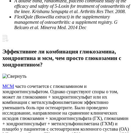
A double blind, randomized, placebo controlled study of the
efficacy and safety of 5-Loxin for treatment of osteoarthritis of
the knee. Krishanu Sengupta et al. Arthritis Res Ther. 2008.
FlexiQule (Boswellia extract) in the supplementary
management of osteoarthritis: a supplement registry. G
Belcaro et al. Minerva Med. 2014 Dec
Эффективнее ли комбинация глюкозамина,
хондроитина и мсм, чем просто глюкозамин с
хондроитином?
МСМ
часто сочетается с глюкозамином и
хондроитинсульфатом. Однако существуют споры о том,
может ли глюкозамин + хондроитинсульфат или их
комбинация с метилсульфонилметаном эффективно
уменьшить боль при остеоартрите. Было проведено
исследование, направленное на сравнение клинических
исходов глюкозамин + хондроитинсульфата (ГХ), глюкозамин
+ хондроитинсульфат + метилсульфонилметана (ГХМ) и
плацебо у пациентов с остеоартрозом коленного сустава (ОА)