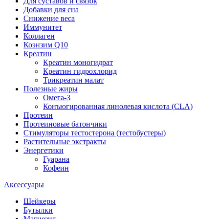
Для суставов и связок
Добавки для сна
Снижение веса
Иммунитет
Коллаген
Коэнзим Q10
Креатин
Креатин моногидрат
Креатин гидрохлорид
Трикреатин малат
Полезные жиры
Омега-3
Конъюгированная линолевая кислота (CLA)
Протеин
Протеиновые батончики
Стимуляторы тестостерона (тестобустеры)
Растительные экстракты
Энергетики
Гуарана
Кофеин
Аксессуары
Шейкеры
Бутылки
Магнезия