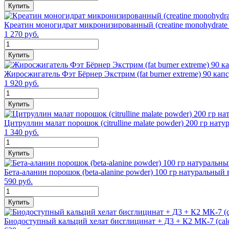
Купить
Креатин моногидрат микронизированный (creatine monohydrate 
1 270 руб.
Купить
Жиросжигатель Фэт Бёрнер Экстрим (fat burner extreme) 90 кап
1 920 руб.
Купить
Цитруллин малат порошок (citrulline malate powder) 200 гр нат
1 340 руб.
Купить
Бета-аланин порошок (beta-alanine powder) 100 гр натуральный 
590 руб.
Купить
Биодоступный кальций хелат бисглицинат + Д3 + К2 МК-7 (calc