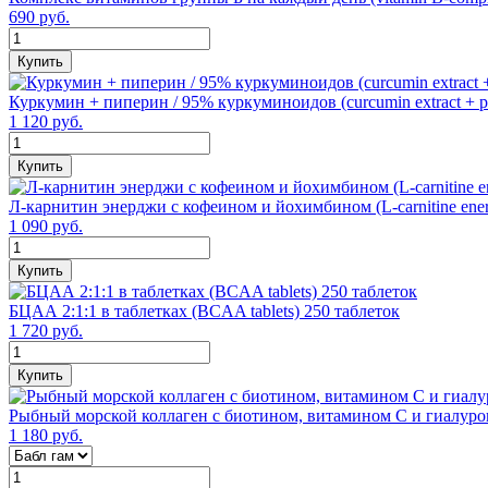
690 руб.
Купить
Куркумин + пиперин / 95% куркуминоидов (curcumin extract + pi
1 120 руб.
Купить
Л-карнитин энерджи с кофеином и йохимбином (L-carnitine ener
1 090 руб.
Купить
БЦАА 2:1:1 в таблетках (BCAA tablets) 250 таблеток
1 720 руб.
Купить
Рыбный морской коллаген с биотином, витамином С и гиалуроново
1 180 руб.