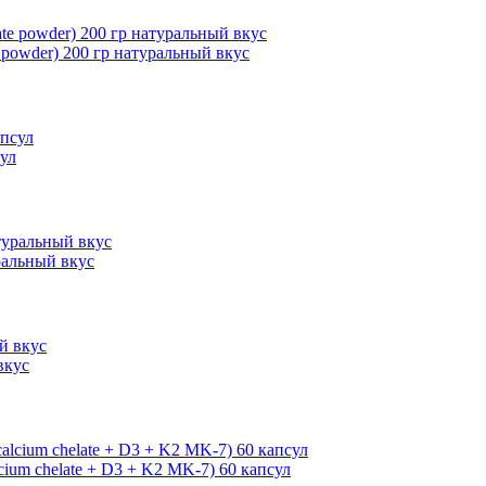
powder) 200 гр натуральный вкус
сул
уральный вкус
вкус
ium chelate + D3 + K2 MK-7) 60 капсул