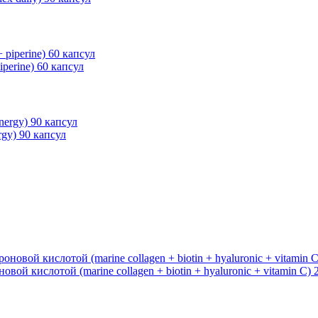
perine) 60 капсул
gy) 90 капсул
й кислотой (marine collagen + biotin + hyaluronic + vitamin C) 