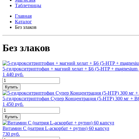
Таблетницы
Главная
Каталог
Без злаков
Без злаков
5-гидрокситриптофан + магний хелат + Б6 (5-HTP + magnesium c
1 440 руб.
Купить
5-гидрокситриптофан Супер Концентрация (5-HTP) 300 мг + В6
1 450 руб.
Купить
Витамин С (натрия L-аскорбат + рутин) 60 капсул
730 руб.