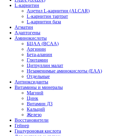
L-карнитин
Ацетил L-карнитин (ALCAR)
L-карнитин тартрат
L-карнитин база
Агматин
Адаптогены
Аминокислоты
БЦАА (BCAA)
Аргинин
Бета-аланин
Глютамин
Цитруллин малат
Незаменимые аминокислоты (EAA)
Отдельные
Антиоксиданты
Витамины и минералы
Магний
Цинк
Витамин Д3
Кальций
Железо
Восстановители
Гейнер
Гиалуроновая кислота