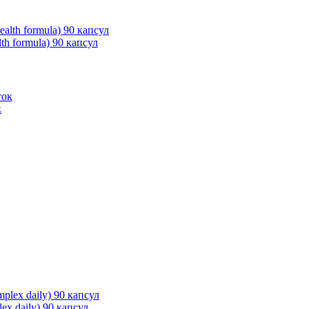
th formula) 90 капсул
к
x daily) 90 капсул