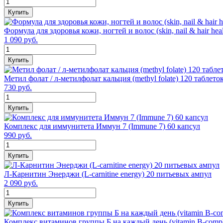
Купить
Формула для здоровья кожи, ногтей и волос (skin, nail & hair heal
1 090 руб.
Купить
Метил фолат / л-метилфолат кальция (methyl folate) 120 таблето
730 руб.
Купить
Комплекс для иммунитета Иммун 7 (Immune 7) 60 капсул
990 руб.
Купить
Л-Карнитин Энерджи (L-carnitine energy) 20 питьевых ампул
2 090 руб.
Купить
Комплекс витаминов группы Б на каждый день (vitamin B-comple