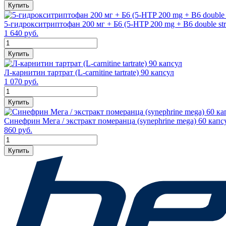
Купить
5-гидрокситриптофан 200 мг + Б6 (5-HTP 200 mg + B6 double str
1 640 руб.
Купить
Л-карнитин тартрат (L-carnitine tartrate) 90 капсул
1 070 руб.
Купить
Синефрин Мега / экстракт померанца (synephrine mega) 60 капс
860 руб.
Купить