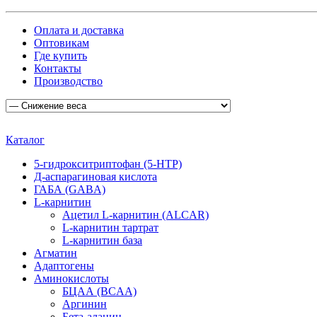
Оплата и доставка
Оптовикам
Где купить
Контакты
Производство
Каталог
5-гидрокситриптофан (5-HTP)
Д-аспарагиновая кислота
ГАБА (GABA)
L-карнитин
Ацетил L-карнитин (ALCAR)
L-карнитин тартрат
L-карнитин база
Агматин
Адаптогены
Аминокислоты
БЦАА (BCAA)
Аргинин
Бета-аланин