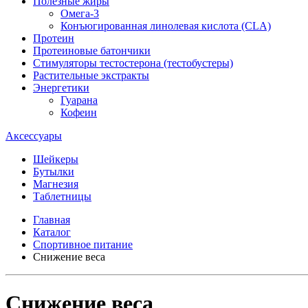
Полезные жиры
Омега-3
Конъюгированная линолевая кислота (CLA)
Протеин
Протеиновые батончики
Стимуляторы тестостерона (тестобустеры)
Растительные экстракты
Энергетики
Гуарана
Кофеин
Аксессуары
Шейкеры
Бутылки
Магнезия
Таблетницы
Главная
Каталог
Спортивное питание
Снижение веса
Снижение веса