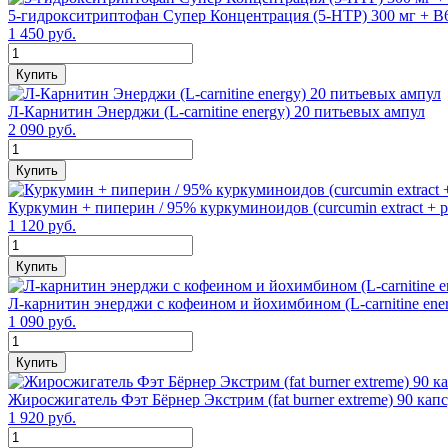
5-гидрокситриптофан Супер Концентрация (5-HTP) 300 мг + В6
1 450 руб.
Купить
Л-Карнитин Энерджи (L-carnitine energy) 20 питьевых ампул
2 090 руб.
Купить
Куркумин + пиперин / 95% куркуминоидов (curcumin extract + pi
1 120 руб.
Купить
Л-карнитин энерджи с кофеином и йохимбином (L-carnitine ener
1 090 руб.
Купить
Жиросжигатель Фэт Бёрнер Экстрим (fat burner extreme) 90 кап
1 920 руб.