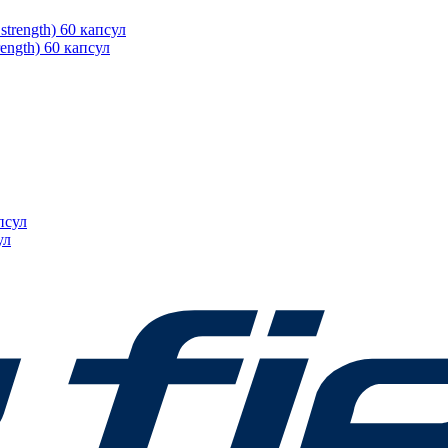
ength) 60 капсул
ул