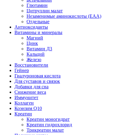
Глютамин
Цитруллин малат
Незаменимые аминокислоты (EAA)
Отдельные
Антиоксиданты
Витамины и минералы
Магний
Цинк
Витамин Д3
Кальций
Железо
Восстановители
Гейнер
Гиалуроновая кислота
Для суставов и связок
Добавки для сна
Снижение веса
Иммунитет
Коллаген
Коэнзим Q10
Креатин
Креатин моногидрат
Креатин гидрохлорид
Трикреатин малат