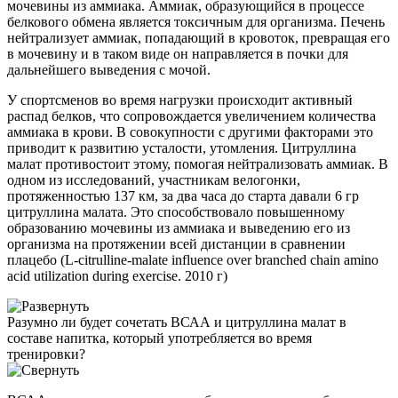
мочевины из аммиака. Аммиак, образующийся в процессе
белкового обмена является токсичным для организма. Печень
нейтрализует аммиак, попадающий в кровоток, превращая его
в мочевину и в таком виде он направляется в почки для
дальнейшего выведения с мочой.
У спортсменов во время нагрузки происходит активный
распад белков, что сопровождается увеличением количества
аммиака в крови. В совокупности с другими факторами это
приводит к развитию усталости, утомления. Цитруллина
малат противостоит этому, помогая нейтрализовать аммиак. В
одном из исследований, участникам велогонки,
протяженностью 137 км, за два часа до старта давали 6 гр
цитруллина малата. Это способствовало повышенному
образованию мочевины из аммиака и выведению его из
организма на протяжении всей дистанции в сравнении
плацебо (L-citrulline-malate influence over branched chain amino
acid utilization during exercise. 2010 г)
Разумно ли будет сочетать ВСАА и цитруллина малат в
составе напитка, который употребляется во время
тренировки?