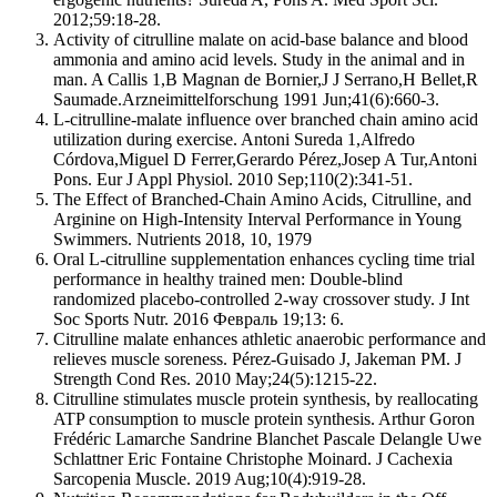
2012;59:18-28.
Activity of citrulline malate on acid-base balance and blood
ammonia and amino acid levels. Study in the animal and in
man. A Callis 1,B Magnan de Bornier,J J Serrano,H Bellet,R
Saumade.Arzneimittelforschung 1991 Jun;41(6):660-3.
L-citrulline-malate influence over branched chain amino acid
utilization during exercise. Antoni Sureda 1,Alfredo
Córdova,Miguel D Ferrer,Gerardo Pérez,Josep A Tur,Antoni
Pons. Eur J Appl Physiol. 2010 Sep;110(2):341-51.
The Effect of Branched-Chain Amino Acids, Citrulline, and
Arginine on High-Intensity Interval Performance in Young
Swimmers. Nutrients 2018, 10, 1979
Oral L-citrulline supplementation enhances cycling time trial
performance in healthy trained men: Double-blind
randomized placebo-controlled 2-way crossover study. J Int
Soc Sports Nutr. 2016 Февраль 19;13: 6.
Citrulline malate enhances athletic anaerobic performance and
relieves muscle soreness. Pérez-Guisado J, Jakeman PM. J
Strength Cond Res. 2010 May;24(5):1215-22.
Citrulline stimulates muscle protein synthesis, by reallocating
ATP consumption to muscle protein synthesis. Arthur Goron
Frédéric Lamarche Sandrine Blanchet Pascale Delangle Uwe
Schlattner Eric Fontaine Christophe Moinard. J Cachexia
Sarcopenia Muscle. 2019 Aug;10(4):919-28.