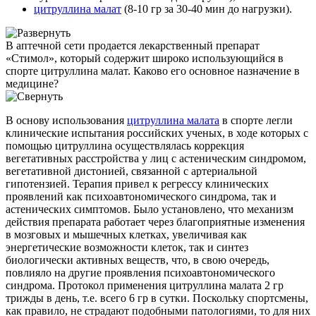
цитруллина малат
(8-10 гр за 30-40 мин до нагрузки).
В аптечной сети продается лекарственный препарат
«Стимол», который содержит широко использующийся в
спорте цитруллина малат. Каково его основное назначение в
медицине?
В основу использования
цитруллина малата
в спорте легли
клинические испытания российских ученых, в ходе которых с
помощью цитруллина осуществлялась коррекция
вегетативных расстройства у лиц с астеническим синдромом,
вегетативной дистонией, связанной с артериальной
гипотензией. Терапия привел к регрессу клинических
проявлений как психоавтономического синдрома, так и
астенических симптомов. Было установлено, что механизм
действия препарата работает через благоприятные изменения
в мозговых и мышечных клетках, увеличивая как
энергетические возможности клеток, так и синтез
биологически активных веществ, что, в свою очередь,
повлияло на другие проявления психоавтономического
синдрома. Протокол применения цитруллина малата 2 гр
трижды в день, т.е. всего 6 гр в сутки. Поскольку спортсмены,
как правило, не страдают подобными патологиями, то для них