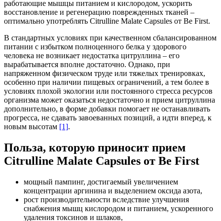
работающие мышцы питанием и кислородом, ускорить
восстановление и регенерацию поврежденных тканей –
оптимально употреблять Citrulline Malate Capsules от Be First.
В стандартных условиях при качественном сбалансированном
питании с избытком полноценного белка у здорового
человека не возникает недостатка цитруллина – его
вырабатывается вполне достаточно. Однако, при
напряженном физическом труде или тяжелых тренировках,
особенно при наличии пищевых ограничений, а тем более в
условиях плохой экологии или постоянного стресса ресурсов
организма может оказаться недостаточно и прием цитруллина
дополнительно, в форме добавки помогает не останавливать
прогресса, не сдавать завоеванных позиций, а идти вперед, к
новым высотам
[1]
.
Польза, которую приносит прием
Citrulline Malate Capsules от Be First
мощный пампинг, достигаемый увеличением
концентрации аргинина и выделением оксида азота,
рост производительности вследствие улучшения
снабжения мышц кислородом и питанием, ускоренного
удаления токсинов и шлаков,