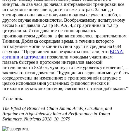
минуты. За два часа до начала интервальной тренировки все
испытуемые получали один и тот же завтрак. За час до
тренировки они также получали в одном случае плацебо, в
другом случае аминокислоты. Воображаемому испытуемому
весом 85 кг давали 7,2 гр BCAA, 4,2 гр аргинина и 4,2 гр
цитруллина. Исследование не спонсировалось
производителем добавок, а финансировалось правительством
Тайваня. Добавка сокращала время, в течение которого
испытуемые могли закончить свои круги в среднем на 0,44
секунды. "Представленные результаты показали, что
BCAA
,
аргинин
и
цитруллин
позволили молодым участникам
плавать быстрее в протоколе интервалов высокой
интенсивности 8х50 м, чувствуя тот же уровень утомления", -
заключают исследователи. "Будущие исследования могут быть
сосредоточены на изменениях в тренировочной нагрузке с
целью использования усиленных физиологических и
психологических механизмов, связанных с этими добавками."
Источник:
The Effect of Branched-Chain Amino Acids, Citrulline, and
Arginine on High-Intensity Interval Performance in Young
Swimmers. Nutrients 2018, 10, 1979