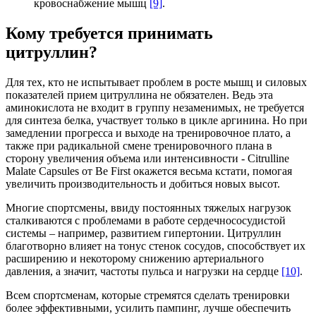
кровоснабжение мышц
[9]
.
Кому требуется принимать
цитруллин?
Для тех, кто не испытывает проблем в росте мышц и силовых
показателей прием цитруллина не обязателен. Ведь эта
аминокислота не входит в группу незаменимых, не требуется
для синтеза белка, участвует только в цикле аргинина. Но при
замедлении прогресса и выходе на тренировочное плато, а
также при радикальной смене тренировочного плана в
сторону увеличения объема или интенсивности - Citrulline
Malate Capsules от Be First окажется весьма кстати, помогая
увеличить производительность и добиться новых высот.
Многие спортсмены, ввиду постоянных тяжелых нагрузок
сталкиваются с проблемами в работе сердечнососудистой
системы – например, развитием гипертонии. Цитруллин
благотворно влияет на тонус стенок сосудов, способствует их
расширению и некоторому снижению артериального
давления, а значит, частоты пульса и нагрузки на сердце
[10]
.
Всем спортсменам, которые стремятся сделать тренировки
более эффективными, усилить пампинг, лучше обеспечить