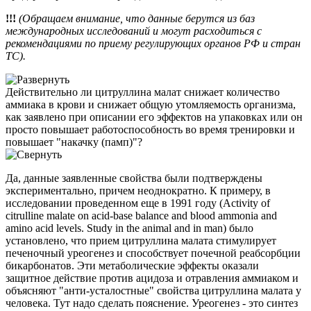
!!!
(Обращаем внимание, что данные берутся из баз
международных исследований и могут расходиться с
рекомендациями по приему регулирующих органов РФ и стран
ТС).
Действительно ли цитруллина малат снижает количество
аммиака в крови и снижает общую утомляемость организма,
как заявлено при описании его эффектов на упаковках или он
просто повышает работоспособность во время тренировки и
повышает "накачку (памп)"?
Да, данные заявленные свойства были подтверждены
экспериментально, причем неоднократно. К примеру, в
исследовании проведенном еще в 1991 году (Activity of
citrulline malate on acid-base balance and blood ammonia and
amino acid levels. Study in the animal and in man) было
установлено, что прием цитруллина малата стимулирует
печеночный уреогенез и способствует почечной реабсорбции
бикарбонатов. Эти метаболические эффекты оказали
защитное действие против ацидоза и отравления аммиаком и
объясняют "анти-усталостные" свойства цитруллина малата у
человека. Тут надо сделать пояснение. Уреогенез - это синтез