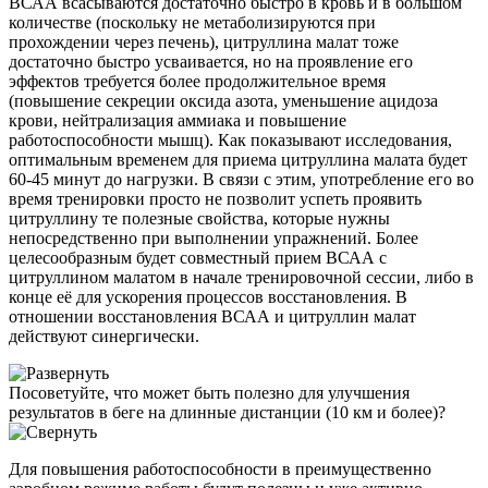
ВСАА всасываются достаточно быстро в кровь и в большом
количестве (поскольку не метаболизируются при
прохождении через печень), цитруллина малат тоже
достаточно быстро усваивается, но на проявление его
эффектов требуется более продолжительное время
(повышение секреции оксида азота, уменьшение ацидоза
крови, нейтрализация аммиака и повышение
работоспособности мышц). Как показывают исследования,
оптимальным временем для приема цитруллина малата будет
60-45 минут до нагрузки. В связи с этим, употребление его во
время тренировки просто не позволит успеть проявить
цитруллину те полезные свойства, которые нужны
непосредственно при выполнении упражнений. Более
целесообразным будет совместный прием ВСАА с
цитруллином малатом в начале тренировочной сессии, либо в
конце её для ускорения процессов восстановления. В
отношении восстановления ВСАА и цитруллин малат
действуют синергически.
Посоветуйте, что может быть полезно для улучшения
результатов в беге на длинные дистанции (10 км и более)?
Для повышения работоспособности в преимущественно