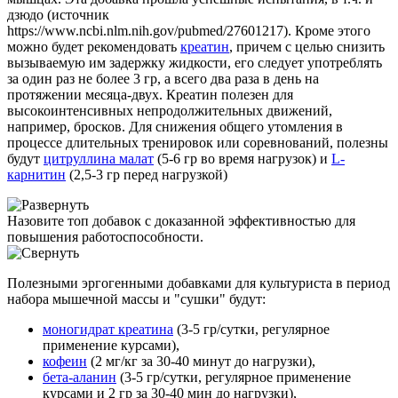
дзюдо (источник
https://www.ncbi.nlm.nih.gov/pubmed/27601217). Кроме этого
можно будет рекомендовать
креатин
, причем с целью снизить
вызываемую им задержку жидкости, его следует употреблять
за один раз не более 3 гр, а всего два раза в день на
протяжении месяца-двух. Креатин полезен для
высокоинтенсивных непродолжительных движений,
например, бросков. Для снижения общего утомления в
процессе длительных тренировок или соревнований, полезны
будут
цитруллина малат
(5-6 гр во время нагрузок) и
L-
карнитин
(2,5-3 гр перед нагрузкой)
Назовите топ добавок с доказанной эффективностью для
повышения работоспособности.
Полезными эргогенными добавками для культуриста в период
набора мышечной массы и "сушки" будут:
моногидрат креатина
(3-5 гр/сутки, регулярное
применение курсами),
кофеин
(2 мг/кг за 30-40 минут до нагрузки),
бета-аланин
(3-5 гр/сутки, регулярное применение
курсами и 2 гр за 30-40 мин до нагрузки),