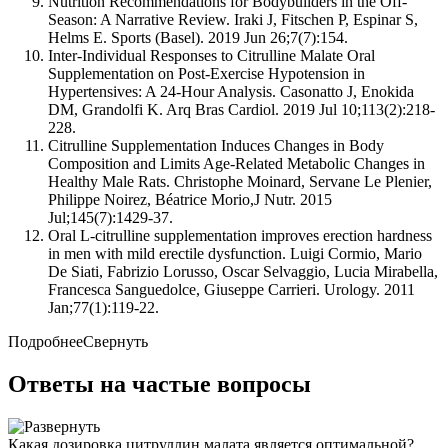
Nutrition Recommendations for Bodybuilders in the Off-
Season: A Narrative Review. Iraki J, Fitschen P, Espinar S,
Helms E. Sports (Basel). 2019 Jun 26;7(7):154.
Inter-Individual Responses to Citrulline Malate Oral
Supplementation on Post-Exercise Hypotension in
Hypertensives: A 24-Hour Analysis. Casonatto J, Enokida
DM, Grandolfi K. Arq Bras Cardiol. 2019 Jul 10;113(2):218-
228.
Citrulline Supplementation Induces Changes in Body
Composition and Limits Age-Related Metabolic Changes in
Healthy Male Rats. Christophe Moinard, Servane Le Plenier,
Philippe Noirez, Béatrice Morio,J Nutr. 2015
Jul;145(7):1429-37.
Oral L-citrulline supplementation improves erection hardness
in men with mild erectile dysfunction. Luigi Cormio, Mario
De Siati, Fabrizio Lorusso, Oscar Selvaggio, Lucia Mirabella,
Francesca Sanguedolce, Giuseppe Carrieri. Urology. 2011
Jan;77(1):119-22.
Подробнее
Свернуть
Ответы на частые вопросы
Какая дозировка цитруллин малата является оптимальной?