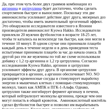
Да, при этом чуть более двух граммов комбинации из
аргинина
и
цитруллина
будет достаточно, чтобы сделать
спортсменов быстрее и выносливее. Поскольку эти две
аминокислоты усиливают действие друг друга, мизерных доз
достаточно, чтобы иметь значительный эргогенный эффект.
Это обнаружили исследователи известного в Японии
производителя аминокислот Kyowa Hakko. Исследователи
привлекли 20 мужчин футболистов в возрасте 18-25 лет,
чтобы те катались на велосипеде так быстро, как они могли в
течение 10 минут. В одном случае они принимали плацебо
каждый день в течение недели и в день проведения теста
испытуемые принимали плацебо за час до начала сеанса. В
другой раз эти же мужчины по той же схеме использовали
добавку с 1,2 гр аргинина и 1,2 гр цитруллина. Согласно
исследованиям Kyowa Hakko, аргинин и цитруллин
усиливают эффекты друг друга. В организме цитруллин
превращается в аргинин, а аргинин обеспечивает NO. NO
расширяет кровеносные сосуды и стимулирует выработку
энергии в мышечных клетках с помощью стимулирующих
молекул, таких как АМПК и ПГК-1-Альфа. Однако,
цитруллин также ингибирует фермент аргиназу в печени,
который нейтрализует молекулы аргинина, прежде чем они
могут попасть в общий кровоток. Аминокислотный коктейль
сделал футболистов быстрее и позволял им вырабатывать