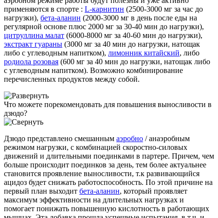
аэробном режиме работы будут полезны и уже активно
применяются в спорте :
L-карнитин
(2500-3000 мг за час до
нагрузки),
бета-аланин
(2000-3000 мг в день после еды на
регулярной основе плюс 2000 мг за 30-40 мин до нагрузки),
цитруллина малат
(6000-8000 мг за 40-60 мин до нагрузки),
экстракт гуараны
(3000 мг за 40 мин до нагрузки, натощак
либо с углеводным напитком),
лимонник китайский
, либо
родиола розовая
(600 мг за 40 мин до нагрузки, натощак либо
с углеводным напитком). Возможно комбинирование
перечисленных продуктов между собой.
Что можете порекомендовать для повышения выносливости в
дзюдо?
Дзюдо представлено смешанным
аэробно
/ анаэробным
режимом нагрузки, с комбинацией скоростно-силовых
движений и длительными поединками в партере. Причем, чем
больше происходит поединков за день, тем более актуальнее
становится проявление выносливости, т.к развивающийся
ацидоз будет снижать работоспособность. По этой причине на
первый план выходит
бета-аланин
, который проявляет
максимум эффективности на длительных нагрузках и
помогает понижать повышенную кислотность в работающих
мышцах. Эта добавка прошла успешные испытания, в т.ч. и