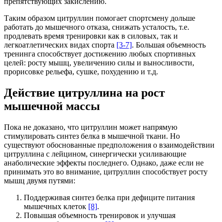
препятствующих закислению.
Таким образом цитруллин помогает спортсмену дольше
работать до мышечного отказа, снижать усталость, т.е.
продлевать время тренировки как в силовых, так и
легкоатлетических видах спорта
[3-7]
. Большая объемность
тренинга способствует достижению любых спортивных
целей: росту мышц, увеличению силы и выносливости,
прорисовке рельефа, сушке, похудению и т.д.
Действие цитруллина на рост
мышечной массы
Пока не доказано, что цитруллин может напрямую
стимулировать синтез белка в мышечной ткани. Но
существуют обоснованные предположения о взаимодействии
цитруллина с лейцином, синергически усиливающие
анаболические эффекты последнего. Однако, даже если не
принимать это во внимание, цитруллин способствует росту
мышц двумя путями:
Поддерживая синтез белка при дефиците питания
мышечных клеток
[8]
.
Повышая объемность тренировок и улучшая