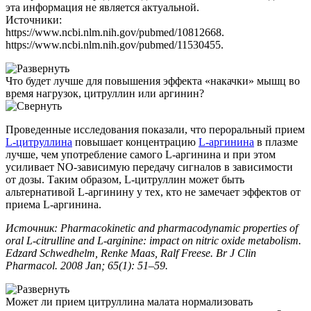
эта информация не является актуальной.
Источники:
https://www.ncbi.nlm.nih.gov/pubmed/10812668.
https://www.ncbi.nlm.nih.gov/pubmed/11530455.
Что будет лучше для повышения эффекта «накачки» мышц во
время нагрузок, цитруллин или аргинин?
Проведенные исследования показали, что пероральный прием
L-цитруллина
повышает концентрацию
L-аргинина
в плазме
лучше, чем употребление самого L-аргинина и при этом
усиливает NO-зависимую передачу сигналов в зависимости
от дозы. Таким образом, L-цитруллин может быть
альтернативой L-аргинину у тех, кто не замечает эффектов от
приема L-аргинина.
Источник: Pharmacokinetic and pharmacodynamic properties of
oral L-citrulline and L-arginine: impact on nitric oxide metabolism.
Edzard Schwedhelm, Renke Maas, Ralf Freese. Br J Clin
Pharmacol. 2008 Jan; 65(1): 51–59.
Может ли прием цитруллина малата нормализовать