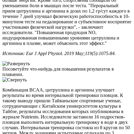
больше энергии. Кроме того, спортсмены сообщили об
уменьшении боли в мышцах после теста. "Пероральный
прием цитруллина и аргинина в дозах по 1,2 гр/сут каждого в
течение 7 дней улучшал физическую работоспособность в 10-
минутном тесте на педалирование и субъективное восприятие
участниками физической нагрузки", - заключают
исследователи. "Повышенная продукция NO,
индуцированная повышенными уровнями цитруллина и
аргинина в плазме, может объяснить этот эффект."
Источник: Eur J Appl Physiol. 2019 May;119(5):1075-84.
Посоветуйте что-нибудь для повышения результатов в
плавании.
Комбинация BCAA, цитруллина и аргинина улучшает
результаты во время интервальной тренировки пловцов. К
такому выводу пришли Тайваньские спортивные ученые,
сотрудничающие с Китайским университетом культуры в
Тайбэе, результаты исследования которых опубликованы в
журнале Nutrients. Исследователи заставили 16 подростков-
пловцов выполнить интервальную тренировку в воде в двух
случаях. Интервальная тренировка состояла из 8 кругов по 50
метров. Между заданиями испытуемые отдыхали по 3