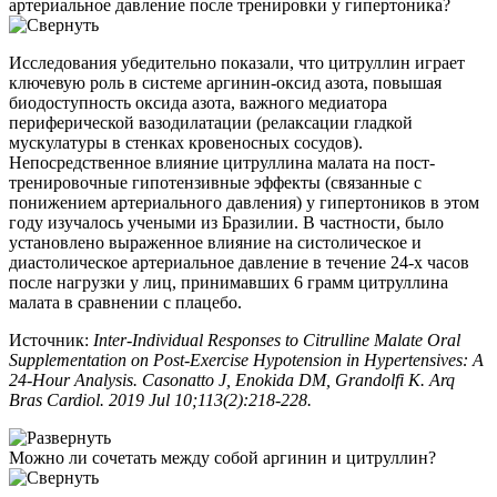
артериальное давление после тренировки у гипертоника?
Исследования убедительно показали, что цитруллин играет
ключевую роль в системе аргинин-оксид азота, повышая
биодоступность оксида азота, важного медиатора
периферической вазодилатации (релаксации гладкой
мускулатуры в стенках кровеносных сосудов).
Непосредственное влияние цитруллина малата на пост-
тренировочные гипотензивные эффекты (связанные с
понижением артериального давления) у гипертоников в этом
году изучалось учеными из Бразилии. В частности, было
установлено выраженное влияние на систолическое и
диастолическое артериальное давление в течение 24-х часов
после нагрузки у лиц, принимавших 6 грамм цитруллина
малата в сравнении с плацебо.
Источник:
Inter-Individual Responses to Citrulline Malate Oral
Supplementation on Post-Exercise Hypotension in Hypertensives: A
24-Hour Analysis. Casonatto J, Enokida DM, Grandolfi K. Arq
Bras Cardiol. 2019 Jul 10;113(2):218-228.
Можно ли сочетать между собой аргинин и цитруллин?