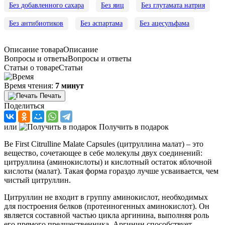
Без добавленного сахара
Без яиц
Без глутамата натрия
Без антибиотиков
Без аспартама
Без ацесульфама
Описание товара
Описание
Вопросы и ответы
Вопросы и ответы
Статьи о товаре
Статьи
Время чтения:
7 минут
Печать
Поделиться
или
Получить в подарок
Be First Citrulline Malate Capsules (цитруллина малат) – это
вещество, сочетающее в себе молекулы двух соединений:
цитруллина (аминокислоты) и кислотный остаток яблочной
кислоты (малат). Такая форма гораздо лучше усваивается, чем
чистый цитруллин.
Цитруллин не входит в группу аминокислот, необходимых
для построения белков (протеиногенных аминокислот). Он
является составной частью цикла аргинина, выполняя роль
его прямого предшественника. Аргинин способствует