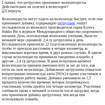
Слышал, что цитруллин принимают велосипедисты.
Действительно он полезен в велоспорте?
Велосипедисты могут ездить на велосипеде быстрее, если они
принимают добавку, содержащую
цитруллин
, пишут
исследователи из японского производителя сырья Kyowa
Hakko Bio в журнале Международного общества спортивного
питания. Доза, используемая японскими учеными, была по
меньшей мере скромной: 2,4 гр цитруллина в день.
Исследователи привлекли 22 подготовленных велосипедиста,
чтобы те проехали расстояние в четыре километра за
максимально короткое время, в двух разных случаях. В одном
случае велосипедисты принимали ежедневно плацебо, в
другом - 2,4 гр цитруллина. В день испытания времени
велосипедисты приняли аминокислоту за час до того, как
сесть на свои велосипеды. Добавление цитруллина повысило
концентрацию монооксида азота [NOx] в крови участников и
это улучшило работу мышц. Добавка уменьшила на 1,5
процента количество времени, которое потребовалось
участникам, чтобы пройти эти четыре километра. Участники
сообщили также о меньшей усталости после нагрузки, когда
они принимали добавку цитруллина, чем когда они
использовали плацебо.