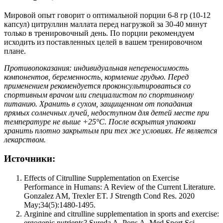
Мировой опыт говорит о оптимальной порции 6-8 гр (10-12
капсул) цитруллин маллата перед нагрузкой за 30-40 минут
только в тренировочный день. По порции рекомендуем
исходить из поставленных целей в вашем тренировочном
плане.
Противопоказания: индивидуальная непереносимость
компонентов, беременность, кормление грудью. Перед
применением рекомендуется проконсультироваться со
спортивным врачом или специалистом по спортивному
питанию. Хранить в сухом, защищенном от попадания
прямых солнечных лучей, недоступном для детей месте при
температуре не выше +25°С. После вскрытия упаковки
хранить плотно закрытым при тех же условиях. Не является
лекарством.
Источники:
Effects of Citrulline Supplementation on Exercise
Performance in Humans: A Review of the Current Literature.
Gonzalez AM, Trexler ET. J Strength Cond Res. 2020
May;34(5):1480-1495.
Arginine and citrulline supplementation in sports and exercise:
ergogenic nutrients? Sureda A, Pons A. Med Sport Sci.