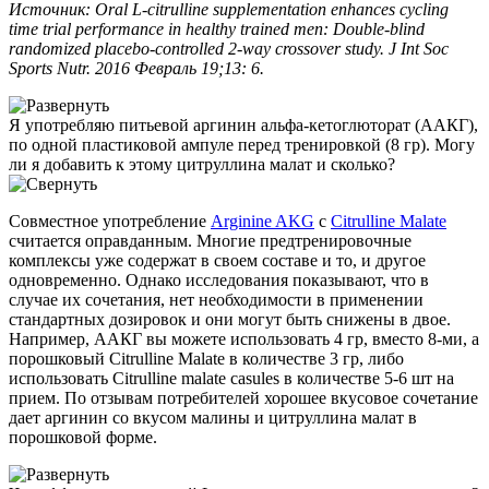
Источник: Oral L-citrulline supplementation enhances cycling
time trial performance in healthy trained men: Double-blind
randomized placebo-controlled 2-way crossover study. J Int Soc
Sports Nutr. 2016 Февраль 19;13: 6.
Я употребляю питьевой аргинин альфа-кетоглюторат (ААКГ),
по одной пластиковой ампуле перед тренировкой (8 гр). Могу
ли я добавить к этому цитруллина малат и сколько?
Совместное употребление
Arginine AKG
с
Citrulline Malate
считается оправданным. Многие предтренировочные
комплексы уже содержат в своем составе и то, и другое
одновременно. Однако исследования показывают, что в
случае их сочетания, нет необходимости в применении
стандартных дозировок и они могут быть снижены в двое.
Например, ААКГ вы можете использовать 4 гр, вместо 8-ми, а
порошковый Citrulline Malate в количестве 3 гр, либо
использовать Citrulline malate casules в количестве 5-6 шт на
прием. По отзывам потребителей хорошее вкусовое сочетание
дает аргинин со вкусом малины и цитруллина малат в
порошковой форме.