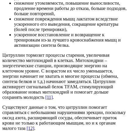
снижение утомляемости, повышение выносливости,
продление времени работы до отказа, больше подходов,
больше повторений,
снижение повреждения мышц лактатом вследствие
ускоренного его выведения, сокращение крепатуры
(болей после тренировки),
ускоренное восстановление и возвращение к
тренировкам из-за лучшего кровоснабжения мышц и
активизации синтеза белка.
Цитруллин тормозит процессы старения, увеличивая
количество митохондрий в клетках. Митохондрии –
энергетические станции, производящие энергию на
клеточном уровне. С возрастом их число уменьшается,
энергии начинает не хватать и многие процессы (обмена,
синтеза белков и т.д.) начинают замедляться. Цитруллин
активирует сигнальный белок TFAM, стимулирующий
образование новых митохондрий и помогает дольше
сохранять молодость
[11]
.
Существуют данные о том, что цитруллин помогает
справляться с небольшими нарушениями эрекции, поскольку
оксид азота, расширяющий сосуды, обеспечивает приток
крови не только к работающим мышцам, но и к органам
малого таза
[12]
.