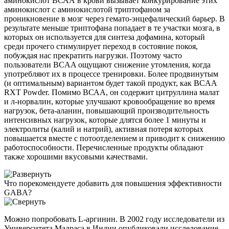
аминокислот ВСАА в крови вызывает конкурирование этих
аминокислот с аминокислотой триптофаном за
проникновение в мозг через гемато-энцефалический барьер. В
результате меньше триптофана попадает в те участки мозга, в
которых он используется для синтеза дофамина, который
среди прочего стимулирует переход в состояние покоя,
побуждая нас прекратить нагрузки. Поэтому часто
пользователи BCAA ощущают снижение утомления, когда
употребляют их в процессе тренировки. Более продвинутым
(и оптимальным) вариантом будет такой продукт, как BCAA
RXT Powder. Помимо ВСАА, он содержит цитруллина малат
и л-норвалин, которые улучшают кровообращение во время
нагрузок, бета-аланин, повышающий производительность
интенсивных нагрузок, которые длятся более 1 минуты и
электролиты (калий и натрий), активная потеря которых
повышается вместе с потоотделением и приводит к снижению
работоспособности. Перечисленные продукты обладают
также хорошими вкусовыми качествами.
Что порекомендуете добавить для повышения эффективности
GABA?
Можно попробовать L-аргинин. В 2002 году исследователи из
Университета Мадраса в Индии опубликовали исследование