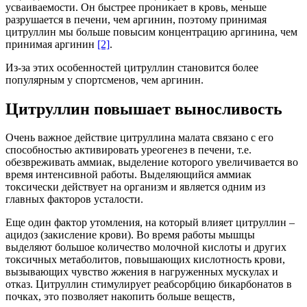
усваиваемости. Он быстрее проникает в кровь, меньше
разрушается в печени, чем аргинин, поэтому принимая
цитруллин мы больше повысим концентрацию аргинина, чем
принимая аргинин
[2]
.
Из-за этих особенностей цитруллин становится более
популярным у спортсменов, чем аргинин.
Цитруллин повышает выносливость
Очень важное действие цитруллина малата связано с его
способностью активировать уреогенез в печени, т.е.
обезвреживать аммиак, выделение которого увеличивается во
время интенсивной работы. Выделяющийся аммиак
токсически действует на организм и является одним из
главных факторов усталости.
Еще один фактор утомления, на который влияет цитруллин –
ацидоз (закисление крови). Во время работы мышцы
выделяют большое количество молочной кислоты и других
токсичных метаболитов, повышающих кислотность крови,
вызывающих чувство жжения в нагруженных мускулах и
отказ. Цитруллин стимулирует реабсорбцию бикарбонатов в
почках, это позволяет накопить больше веществ,