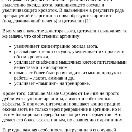
выделению оксида азота, расширяющего сосуды и
увеличивающего кровоток. В дальнейшем в результате ряда
превращений из аргинина снова образуются орнитин
(поддерживающий печень) и цитруллин
[1]
.
Выступая в качестве донатора азота, цитруллин выполняет те
же задачи, что свойственны аргинину:
увеличивает концентрацию оксида азота,
расслабляет стенки сосудов, увеличивает их просвет и
объем кровотока,
усиливает снабжение мышечных клеток питательными
веществами и кислородом,
помогает более быстро выводить из мышц продукты
работы – лактат, аммиак и др.,
усиливает «пампинг» на тренировке.
Кроме того, Citrulline Malate Capsules от Be First не просто
дублирует функции аргинина, а имеет и собственные
эффекты. К примеру, цитруллин повышает концентрацию
оксида азота не только через превращение в аргинин, но и
путем блокировки перерабатывающих его ферментов. Это
делает его более эффективным, по сравнению с аргинином.
Еще одна важная особенность цитруллина в его лучшей