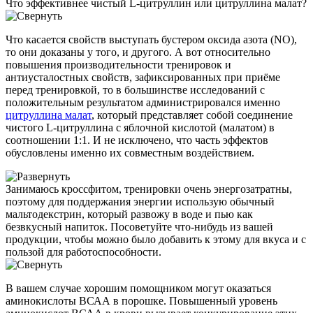
Что эффективнее чистый L-цитруллин или цитруллина малат?
Что касается свойств выступать бустером оксида азота (NO),
то они доказаны у того, и другого. А вот относительно
повышения производительности тренировок и
антиусталостных свойств, зафиксированных при приёме
перед тренировкой, то в большинстве исследований с
положительным результатом администрировался именно
цитруллина малат
, который представляет собой соединение
чистого L-цитруллина с яблочной кислотой (малатом) в
соотношении 1:1. И не исключено, что часть эффектов
обусловлены именно их совместным воздействием.
Занимаюсь кроссфитом, тренировки очень энергозатратны,
поэтому для поддержания энергии использую обычный
мальтодекстрин, который развожу в воде и пью как
безвкусный напиток. Посоветуйте что-нибудь из вашей
продукции, чтобы можно было добавить к этому для вкуса и с
пользой для работоспособности.
В вашем случае хорошим помощником могут оказаться
аминокислоты ВСАА в порошке. Повышенный уровень