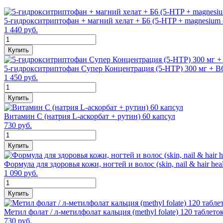
5-гидрокситриптофан + магний хелат + Б6 (5-HTP + magnesium c
1 440 руб.
Купить
5-гидрокситриптофан Супер Концентрация (5-HTP) 300 мг + В6
1 450 руб.
Купить
Витамин С (натрия L-аскорбат + рутин) 60 капсул
730 руб.
Купить
Формула для здоровья кожи, ногтей и волос (skin, nail & hair heal
1 090 руб.
Купить
Метил фолат / л-метилфолат кальция (methyl folate) 120 таблето
730 руб.