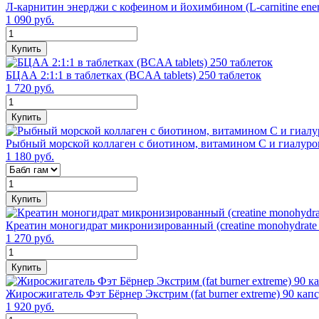
Л-карнитин энерджи с кофеином и йохимбином (L-carnitine ener
1 090 руб.
Купить
БЦАА 2:1:1 в таблетках (BCAA tablets) 250 таблеток
1 720 руб.
Купить
Рыбный морской коллаген с биотином, витамином С и гиалуроново
1 180 руб.
Купить
Креатин моногидрат микронизированный (creatine monohydrate 
1 270 руб.
Купить
Жиросжигатель Фэт Бёрнер Экстрим (fat burner extreme) 90 кап
1 920 руб.