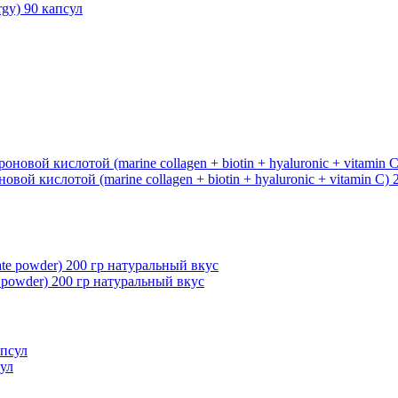
gy) 90 капсул
й кислотой (marine collagen + biotin + hyaluronic + vitamin C) 
powder) 200 гр натуральный вкус
сул