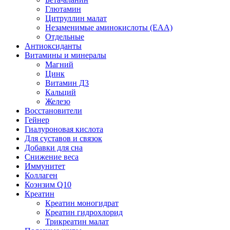
Глютамин
Цитруллин малат
Незаменимые аминокислоты (EAA)
Отдельные
Антиоксиданты
Витамины и минералы
Магний
Цинк
Витамин Д3
Кальций
Железо
Восстановители
Гейнер
Гиалуроновая кислота
Для суставов и связок
Добавки для сна
Снижение веса
Иммунитет
Коллаген
Коэнзим Q10
Креатин
Креатин моногидрат
Креатин гидрохлорид
Трикреатин малат