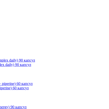
x daily) 90 капсул
perine) 60 капсул