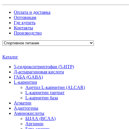
Оплата и доставка
Оптовикам
Где купить
Контакты
Производство
Каталог
5-гидрокситриптофан (5-HTP)
Д-аспарагиновая кислота
ГАБА (GABA)
L-карнитин
Ацетил L-карнитин (ALCAR)
L-карнитин тартрат
L-карнитин база
Агматин
Адаптогены
Аминокислоты
БЦАА (BCAA)
Аргинин
Бета-аланин