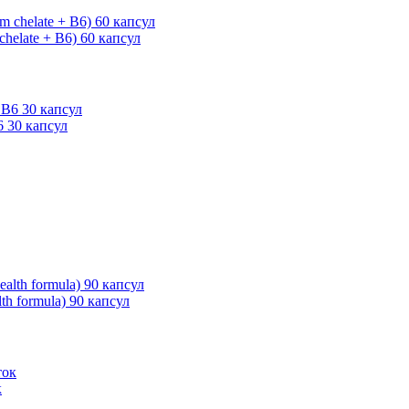
helate + B6) 60 капсул
 30 капсул
th formula) 90 капсул
к