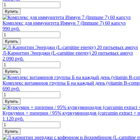
Купить
Комплекс для иммунитета Иммун 7 (Immune 7) 60 капсул
990 руб.
Купить
Л-Карнитин Энерджи (L-carnitine energy) 20 питьевых ампул
2 090 руб.
Купить
Комплекс витаминов группы Б на каждый день (vitamin B-comple
690 руб.
Купить
Куркумин + пиперин / 95% куркуминоидов (curcumin extract + pi
1 120 руб.
Купить