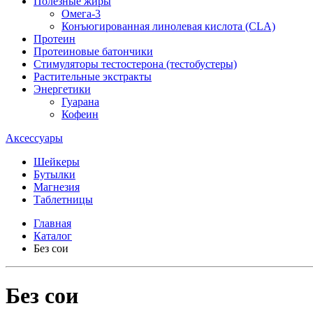
Полезные жиры
Омега-3
Конъюгированная линолевая кислота (CLA)
Протеин
Протеиновые батончики
Стимуляторы тестостерона (тестобустеры)
Растительные экстракты
Энергетики
Гуарана
Кофеин
Аксессуары
Шейкеры
Бутылки
Магнезия
Таблетницы
Главная
Каталог
Без сои
Без сои