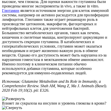
высокое, чем глюкоза. Для оценки важности глутамина были
проведены многие эксперименты in vivo, а также in vitro.
Глютамин
является источником энергии для клеток иммунной
системы, например он активно расходуется для пролиферации
лимфоцитов. Глютамин также играет решающую роль в
производстве цитокинов, макрофагов, фагоцитарных и
нейтрофильных клеток для уничтожения бактерий.
Большинство метаболических органов, таких как печень,
кишечник и скелетные мышцы, контролируют циркуляцию и
доступность секреции глутамина. В катаболических и
гиперкатаболических условиях, глутамин может оказаться
необходимым и играет жизненно важную роль в обмене
веществ. Однако его доступность может быть нарушена из-за
нарушения гомеостаза в межтканевом обмене аминокислот.
Именно поэтому в клиническом питании обычно
используются добавки глутамина, которые особенно
рекомендуется для иммунно-подавленных людей.
Источник: Glutamine Metabolism and Its Role in Immunity, a
Comprehensive Review. Shah AM, Wang Z, Ma J. Animals (Basel).
2020 Feb 19;10(2). pii: E326.
Влияет ли сукралоза на инсулин и уровень глюкозы в крови?