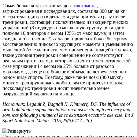
Самая большая эффективная доза
глютамина
,
зафиксированная в исследованиях, составила 300 мг на кг
массы тела один раз в день. Эта доза принятая сразу после
тренировки, состоящей исключительно из эксцентрических
упражнений (8 подходов на мышечную группу, в каждом
подходе 10 повторов с весом 125% от максимума) и затем
ежедневно в течение 72-х часов, привела к более быстрому
восстановлению пикового крутящего момента и уменьшению
мышечной болезненности, чем применение плацебо. Однако,
такие условия тренировки совершенно не соответствуют
реальным протоколам, в которых акцент на эксцентрической
фазе упражнений с весом на 25% больше от разового
максимума, да еще и в большом объеме не встречается ни в
одном виде спорта. Поэтому, даже такие дозы (300 мг/кг)
многим тренирующимся любителям не принесут пользы,
поскольку их тренировки носят значительно менее
разрушающий характер на мышцы.
Источник: Legault Z, Bagnall N, Kimmerly DS. The influence of
oral l-glutamine supplementation on muscle strength recovery and
soreness following unilateral knee extension eccentric exercise. Int J
Sport Nutr Exerc Metab. 2015;25(5):417–26.)
Считается, что применение глютамина в больших количествах