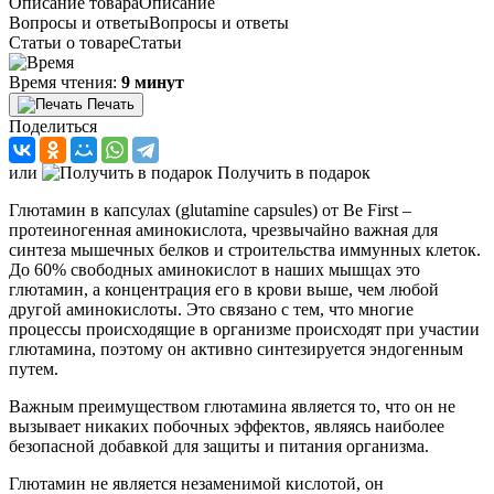
Описание товара
Описание
Вопросы и ответы
Вопросы и ответы
Статьи о товаре
Статьи
Время чтения:
9 минут
Печать
Поделиться
или
Получить в подарок
Глютамин в капсулах (glutamine capsules) от Be First –
протеиногенная аминокислота, чрезвычайно важная для
синтеза мышечных белков и строительства иммунных клеток.
До 60% свободных аминокислот в наших мышцах это
глютамин, а концентрация его в крови выше, чем любой
другой аминокислоты. Это связано с тем, что многие
процессы происходящие в организме происходят при участии
глютамина, поэтому он активно синтезируется эндогенным
путем.
Важным преимуществом глютамина является то, что он не
вызывает никаких побочных эффектов, являясь наиболее
безопасной добавкой для защиты и питания организма.
Глютамин не является незаменимой кислотой, он