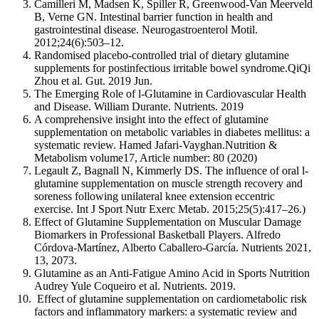
Camilleri M, Madsen K, Spiller R, Greenwood-Van Meerveld
B, Verne GN. Intestinal barrier function in health and
gastrointestinal disease. Neurogastroenterol Motil.
2012;24(6):503–12.
Randomised placebo-controlled trial of dietary glutamine
supplements for postinfectious irritable bowel syndrome.QiQi
Zhou et al. Gut. 2019 Jun.
The Emerging Role of l-Glutamine in Cardiovascular Health
and Disease. William Durante. Nutrients. 2019
A comprehensive insight into the effect of glutamine
supplementation on metabolic variables in diabetes mellitus: a
systematic review. Hamed Jafari-Vayghan.Nutrition &
Metabolism volume17, Article number: 80 (2020)
Legault Z, Bagnall N, Kimmerly DS. The influence of oral l-
glutamine supplementation on muscle strength recovery and
soreness following unilateral knee extension eccentric
exercise. Int J Sport Nutr Exerc Metab. 2015;25(5):417–26.)
Effect of Glutamine Supplementation on Muscular Damage
Biomarkers in Professional Basketball Players. Alfredo
Córdova-Martínez, Alberto Caballero-García. Nutrients 2021,
13, 2073.
Glutamine as an Anti-Fatigue Amino Acid in Sports Nutrition
Audrey Yule Coqueiro et al. Nutrients. 2019.
Effect of glutamine supplementation on cardiometabolic risk
factors and inflammatory markers: a systematic review and