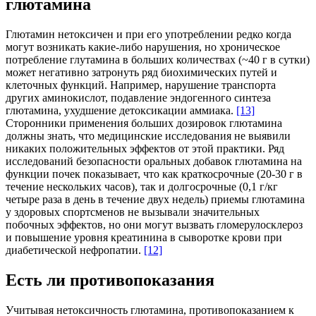
глютамина
Глютамин нетоксичен и при его употреблении редко когда
могут возникать какие-либо нарушения, но хроническое
потребление глутамина в больших количествах (~40 г в сутки)
может негативно затронуть ряд биохимических путей и
клеточных функций. Например, нарушение транспорта
других аминокислот, подавление эндогенного синтеза
глютамина, ухудшение детоксикации аммиака.
[13]
Сторонники применения больших дозировок глютамина
должны знать, что медицинские исследования не выявили
никаких положительных эффектов от этой практики. Ряд
исследований безопасности оральных добавок глютамина на
функции почек показывает, что как краткосрочные (20-30 г в
течение нескольких часов), так и долгосрочные (0,1 г/кг
четыре раза в день в течение двух недель) приемы глютамина
у здоровых спортсменов не вызывали значительных
побочных эффектов, но они могут вызвать гломерулосклероз
и повышение уровня креатинина в сыворотке крови при
диабетической нефропатии.
[12]
Есть ли противопоказания
Учитывая нетоксичность глютамина, противопоказанием к