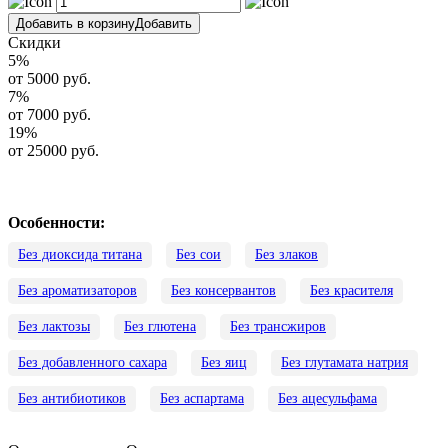
Добавить в корзину
Добавить
Скидки
5
%
от 5000 руб.
7
%
от 7000 руб.
19
%
от 25000 руб.
Особенности:
Без диоксида титана
Без сои
Без злаков
Без ароматизаторов
Без консервантов
Без красителя
Без лактозы
Без глютена
Без трансжиров
Без добавленного сахара
Без яиц
Без глутамата натрия
Без антибиотиков
Без аспартама
Без ацесульфама