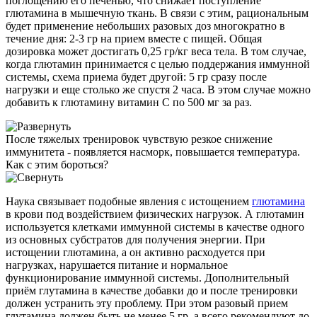
поглощению его печенью, что снижает поступление
глютамина в мышечную ткань. В связи с этим, рациональным
будет применение небольших разовых доз многократно в
течение дня: 2-3 гр на прием вместе с пищей. Общая
дозировка может достигать 0,25 гр/кг веса тела. В том случае,
когда глютамин принимается с целью поддержания иммунной
системы, схема приема будет другой: 5 гр сразу после
нагрузки и еще столько же спустя 2 часа. В этом случае можно
добавить к глютамину витамин С по 500 мг за раз.
После тяжелых тренировок чувствую резкое снижение
иммунитета - появляется насморк, повышается температура.
Как с этим бороться?
Наука связывает подобные явления с истощением
глютамина
в крови под воздействием физических нагрузок. А глютамин
используется клетками иммунной системы в качестве одного
из основных субстратов для получения энергии. При
истощении глютамина, а он активно расходуется при
нагрузках, нарушается питание и нормальное
функционирование иммунной системы. Дополнительный
приём глутамина в качестве добавки до и после тренировки
должен устранить эту проблему. При этом разовый прием
глутамина должен быть не менее 5 гр, а всего рекомендуют до