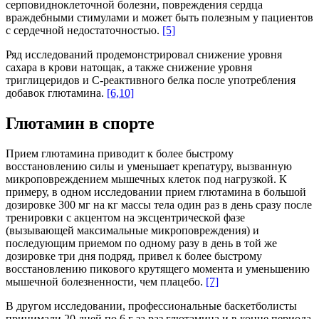
серповидноклеточной болезни, повреждения сердца
враждебными стимулами и может быть полезным у пациентов
с сердечной недостаточностью.
[5]
Ряд исследований продемонстрировал снижение уровня
сахара в крови натощак, а также снижение уровня
триглицеридов и С-реактивного белка после употребления
добавок глютамина.
[6,10]
Глютамин в спорте
Прием глютамина приводит к более быстрому
восстановлению силы и уменьшает крепатуру, вызванную
микроповреждением мышечных клеток под нагрузкой. К
примеру, в одном исследовании прием глютамина в большой
дозировке 300 мг на кг массы тела один раз в день сразу после
тренировки с акцентом на эксцентрической фазе
(вызывающей максимальные микроповреждения) и
последующим приемом по одному разу в день в той же
дозировке три дня подряд, привел к более быстрому
восстановлению пикового крутящего момента и уменьшению
мышечной болезненности, чем плацебо.
[7]
В другом исследовании, профессиональные баскетболисты
принимали 20 дней по 6 г за раз глютамина и в конце периода