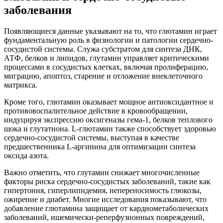
заболевания
Появляющиеся данные указывают на то, что глютамин играет
фундаментальную роль в физиологии и патологии сердечно-
сосудистой системы. Служа субстратом для синтеза ДНК,
АТФ, белков и липидов, глутамин управляет критическими
процессами в сосудистых клетках, включая пролиферацию,
миграцию, апоптоз, старение и отложение внеклеточного
матрикса.
Кроме того, глютамин оказывает мощное антиоксидантное и
противовоспалительное действие в кровообращении,
индуцируя экспрессию оксигеназы гема-1, белков теплового
шока и глутатиона. L-глютамин также способствует здоровью
сердечно-сосудистой системы, выступая в качестве
предшественника L-аргинина для оптимизации синтеза
оксида азота.
Важно отметить, что глутамин снижает многочисленные
факторы риска сердечно-сосудистых заболеваний, такие как
гипертония, гиперлипидемия, непереносимость глюкозы,
ожирение и диабет. Многие исследования показывают, что
добавление глютамина защищает от кардиометаболических
заболеваний, ишемически-реперфузионных повреждений,