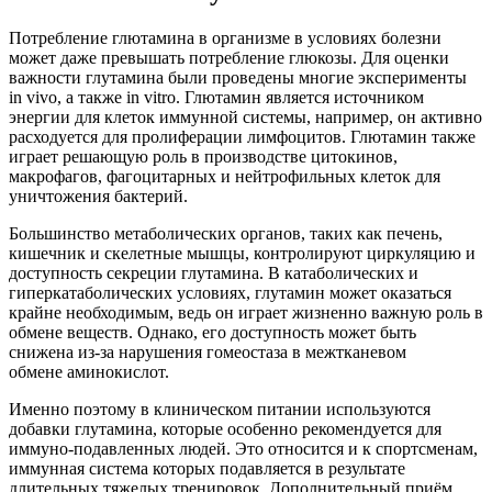
Потребление глютамина в организме в условиях болезни
может даже превышать потребление глюкозы. Для оценки
важности глутамина были проведены многие эксперименты
in vivo, а также in vitro. Глютамин является источником
энергии для клеток иммунной системы, например, он активно
расходуется для пролиферации лимфоцитов. Глютамин также
играет решающую роль в производстве цитокинов,
макрофагов, фагоцитарных и нейтрофильных клеток для
уничтожения бактерий.
Большинство метаболических органов, таких как печень,
кишечник и скелетные мышцы, контролируют циркуляцию и
доступность секреции глутамина. В катаболических и
гиперкатаболических условиях, глутамин может оказаться
крайне необходимым, ведь он играет жизненно важную роль в
обмене веществ. Однако, его доступность может быть
снижена из-за нарушения гомеостаза в межтканевом
обмене аминокислот.
Именно поэтому в клиническом питании используются
добавки глутамина, которые особенно рекомендуется для
иммуно-подавленных людей. Это относится и к спортсменам,
иммунная система которых подавляется в результате
длительных тяжелых тренировок. Дополнительный приём