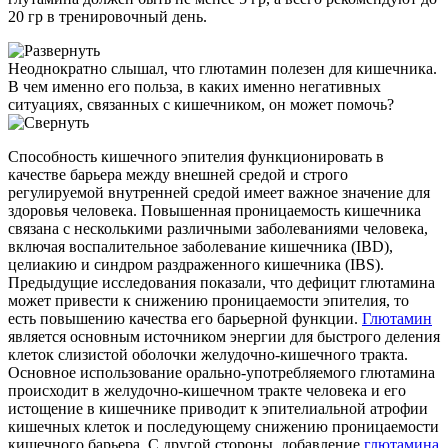
20 гр в тренировочный день.
Неоднократно слышал, что глютамин полезен для кишечника.
В чем именно его польза, в каких именно негативных
ситуациях, связанных с кишечником, он может помочь?
Способность кишечного эпителия функционировать в
качестве барьера между внешней средой и строго
регулируемой внутренней средой имеет важное значение для
здоровья человека. Повышенная проницаемость кишечника
связана с несколькими различными заболеваниями человека,
включая воспалительное заболевание кишечника (IBD),
целиакию и синдром раздраженного кишечника (IBS).
Предыдущие исследования показали, что дефицит глютамина
может привести к снижению проницаемости эпителия, то
есть повышению качества его барьерной функции.
Глютамин
является основным источником энергии для быстрого деления
клеток слизистой оболочки желудочно-кишечного тракта.
Основное использование орально-употребляемого глютамина
происходит в желудочно-кишечном тракте человека и его
истощение в кишечнике приводит к эпителиальной атрофии
кишечных клеток и последующему снижению проницаемости
кишечного барьера. С другой стороны, добавление
глютамина