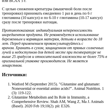
или ВСАА 5 г.
С целью снижения крепатуры (мышечной боли после
тренировки) принимать ежедневно 1 раз в день по 6 г
глютамина (10 капсул) и по 6-10 г глютамина (10-17 капсул)
сразу после тренировки натощак.
Противопоказания: индивидуальная непереносимость
ингредиентов продукта. Не рекомендуется использование
беременным и кормящим матерям, детьми в возрасте до 18
лет. Перед применением проконсультируйтесь с
врачом. Хранить в сухом, защищенном от прямых солнечных
лучей и недоступном для детей месте при температуре не
выше 25 градусов и относительной влажности не более 75% в
оригинальной упаковке производителя. Не является
лекарством.
Источники:
Watford M (September 2015). "Glutamine and glutamate:
Nonessential or essential amino acids?". Animal Nutrition. 1
(3): 119-122.
Glutamine Metabolism and Its Role in Immunity, a
Comprehensive Review. Shah AM, Wang Z, Ma J. Animals
(Basel). 2020 Feb 19;10(2). pii: E326.