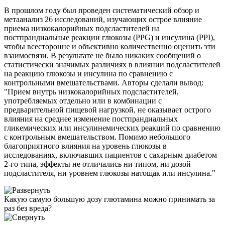
В прошлом году был проведен систематический обзор и
метаанализ 26 исследований, изучающих острое влияние
приема низкокалорийных подсластителей на
постпрандиальные реакции глюкозы (PPG) и инсулина (PPI),
чтобы всесторонне и объективно количественно оценить эти
взаимосвязи. В результате не было никаких сообщений о
статистически значимых различиях в влиянии подсластителей
на реакцию глюкозы и инсулина по сравнению с
контрольными вмешательствами. Авторы сделали вывод:
"Прием внутрь низкокалорийных подсластителей,
употребляемых отдельно или в комбинации с
предварительной пищевой нагрузкой, не оказывает острого
влияния на среднее изменение постпрандиальных
гликемических или инсулинемических реакций по сравнению
с контрольным вмешательством. Помимо небольшого
благоприятного влияния на уровень глюкозы в
исследованиях, включавших пациентов с сахарным диабетом
2-го типа, эффекты не отличались ни типом, ни дозой
подсластителя, ни уровнем глюкозы натощак или инсулина."
Какую самую большую дозу глютамина можно принимать за
раз без вреда?