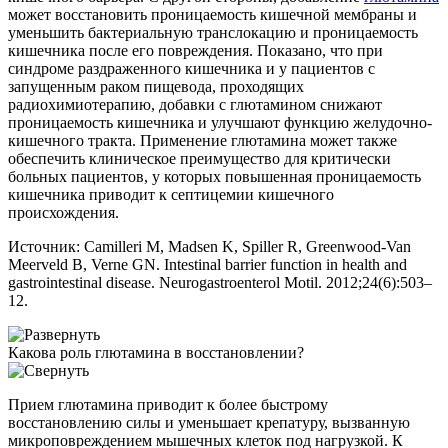
может восстановить проницаемость кишечной мембраны и
уменьшить бактериальную транслокацию и проницаемость
кишечника после его повреждения. Показано, что при
синдроме раздраженного кишечника и у пациентов с
запущенным раком пищевода, проходящих
радиохимиотерапию, добавки с глютамином снижают
проницаемость кишечника и улучшают функцию желудочно-
кишечного тракта. Применение глютамина может также
обеспечить клиническое преимущество для критически
больных пациентов, у которых повышенная проницаемость
кишечника приводит к септицемии кишечного
происхождения.
Источник: Camilleri M, Madsen K, Spiller R, Greenwood-Van
Meerveld B, Verne GN. Intestinal barrier function in health and
gastrointestinal disease. Neurogastroenterol Motil. 2012;24(6):503–
12.
Какова роль глютамина в восстановлении?
Прием глютамина приводит к более быстрому
восстановлению силы и уменьшает крепатуру, вызванную
микроповреждением мышечных клеток под нагрузкой. К