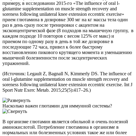
примеру, в исследовании 2015-го «The influence of oral l-
glutamine supplementation on muscle strength recovery and
soreness following unilateral knee extension eccentric exercise»
прием глютамина в дозировке 300 мг на кг массы тела один
раз в день сразу после тренировки с акцентом на
эксконцентрической фазе (8 подходов на мышечную группу, в
каждом подходе 10 повторов с весом 125% от макс) и
приемом по одному разу в день в той же дозировке в
последующие 72 часа, привел к более быстрому
восстановлению пикового крутящего момента и уменьшению
мышечной болезненности после эксцентрических
упражнений.
(Источник: Legault Z, Bagnall N, Kimmerly DS. The influence of
oral l-glutamine supplementation on muscle strength recovery and
soreness following unilateral knee extension eccentric exercise. Int J
Sport Nutr Exerc Metab. 2015;25(5):417–26.)
Насколько важен глютамин для иммунной системы?
В организме глютамин является обильной и очень полезной
аминокислотой. Потребление глютамина в организме в
нормальных или болезненных условиях такое же или более