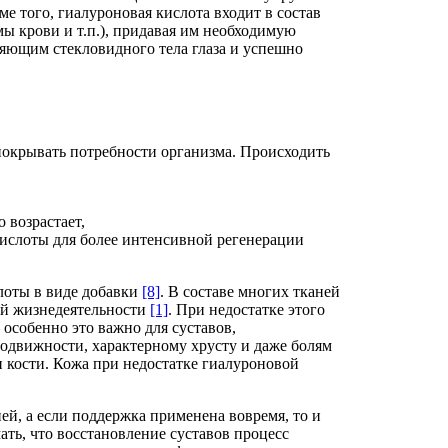
ме того, гиалуроновая кислота входит в состав
ы крови и т.п.), придавая им необходимую
ляющим стекловидного тела глаза и успешно
 покрывать потребности организма. Происходить
 возрастает,
кислоты для более интенсивной регенерации
лоты в виде добавки
[8]
. В составе многих тканей
ой жизнедеятельности
[1]
. При недостатке этого
 особенно это важно для суставов,
подвижности, характерному хрусту и даже болям
и кости. Кожа при недостатке гиалуроновой
й, а если поддержка применена вовремя, то и
ать, что восстановление суставов процесс