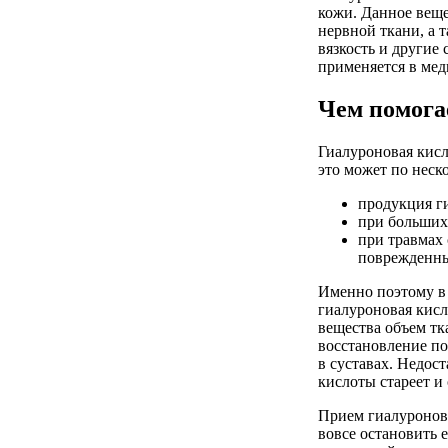
кожи. Данное веще
нервной ткани, а 
вязкость и другие
применяется в мед
Чем помога
Гиалуроновая кисл
это может по неск
продукция ги
при больших 
при травмах
поврежденны
Именно поэтому в
гиалуроновая кисл
вещества объем тк
восстановление по
в суставах. Недос
кислоты стареет и
Прием гиалуроново
вовсе остановить 