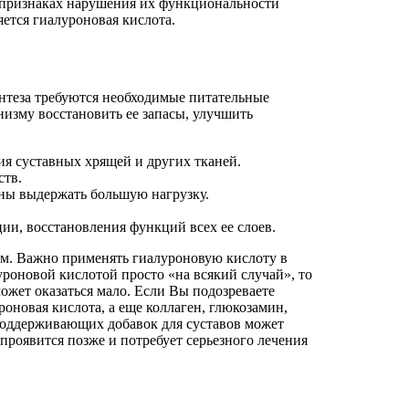
х признаках нарушения их функциональности
ется гиалуроновая кислота.
интеза требуются необходимые питательные
изму восстановить ее запасы, улучшить
ия суставных хрящей и других тканей.
ств.
бны выдержать большую нагрузку.
ии, восстановления функций всех ее слоев.
ым. Важно применять гиалуроновую кислоту в
уроновой кислотой просто «на всякий случай», то
может оказаться мало. Если Вы подозреваете
оновая кислота, а еще коллаген, глюкозамин,
 поддерживающих добавок для суставов может
роявится позже и потребует серьезного лечения