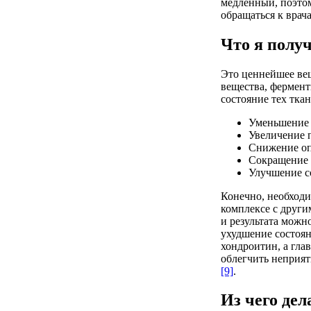
медленный, поэтом
обращаться к врач
Что я полу
Это ценнейшее вещ
вещества, фермент
состояние тех ткан
Уменьшение б
Увеличение 
Снижение оп
Сокращение 
Улучшение со
Конечно, необходи
комплексе с други
и результата можн
ухудшение состоян
хондроитин, а гла
облегчить неприят
[9]
.
Из чего де