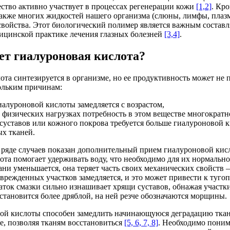
ство активно участвует в процессах регенерации кожи
[1,2]
. Кро
также многих жидкостей нашего организма (слюны, лимфы, плазм
 свойства. Этот биологический полимер является важным состав
ицинской практике лечения глазных болезней
[3,4]
.
ет гиалуроновая кислота?
ота синтезируется в организме, но ее продуктивность может не
ольким причинам:
алуроновой кислоты замедляется с возрастом,
физических нагрузках потребность в этом веществе многократно
 суставов или кожного покрова требуется больше гиалуроновой 
х тканей.
 ряде случаев показан дополнительный прием гиалуроновой кис
ота помогает удерживать воду, что необходимо для их нормальн
ани уменьшается, она теряет часть своих механических свойств –
врежденных участков замедляется, и это может привести к туго
таток смазки сильно изнашивает хрящи суставов, обнажая участк
 становится более дряблой, на ней резче обозначаются морщины.
й кислоты способен замедлить начинающуюся деградацию ткане
ее, позволяя тканям восстановиться
[5, 6, 7, 8]
. Необходимо поним