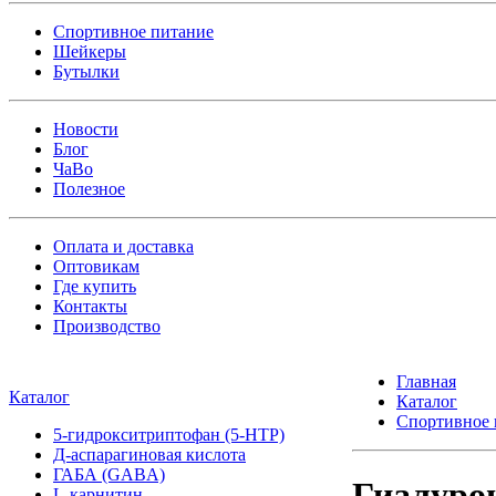
Спортивное питание
Шейкеры
Бутылки
Новости
Блог
ЧаВо
Полезное
Оплата и доставка
Оптовикам
Где купить
Контакты
Производство
Главная
Каталог
Каталог
Спортивное 
5-гидрокситриптофан (5-HTP)
Д-аспарагиновая кислота
ГАБА (GABA)
Гиалурон
L-карнитин