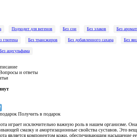
а
Подходит для вегенов
Без сои
Без злаков
Без аромат
з глютена
Без трансжиров
Без добавленного сахара
Без яи
Без ацесульфама
писание
Вопросы и ответы
атьи
инут
Получить в подарок
ота играет исключительно важную роль в нашем организме. Он
ивающей смазку и амортизационные свойства суставов. Это веще
ота является компонентом кожи, обеспечивающим насыщение ее 