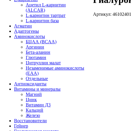
Ацетил L-карнитин
(ALCAR)
Артикул: 4610240
L-карнитин тартрат
L-карнитин база
Агматин
Адаптогены
Аминокислоты
БЦАА (BCAA)
Аргинин
Бета-аланин
Глютамин
Цитруллин малат
Незаменимые аминокислоты
(EAA)
Отдельные
Антиоксиданты
Витамины и минералы
Магний
Цинк
Витамин Д3
Кальций
Железо
Восстановители
Гейнер