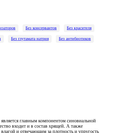
изаторов
Без консервантов
Без красителя
ц
Без глутамата натрия
Без антибиотиков
а является главным компонентом синовиальной
ство входит и в состав хрящей. А также
влагой и отвечающим за плотность и упругость