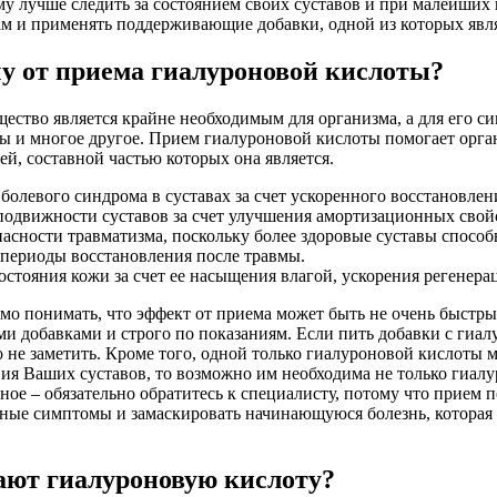
у лучше следить за состоянием своих суставов и при малейши
ам и применять поддерживающие добавки, одной из которых явля
чу от приема гиалуроновой кислоты?
ество является крайне необходимым для организма, а для его с
ы и многое другое. Прием гиалуроновой кислоты помогает орган
ей, составной частью которых она является.
олевого синдрома в суставах за счет ускоренного восстановлен
подвижности суставов за счет улучшения амортизационных свой
асности травматизма, поскольку более здоровые суставы спосо
периоды восстановления после травмы.
стояния кожи за счет ее насыщения влагой, ускорения регенерац
мо понимать, что эффект от приема может быть не очень быстр
ми добавками и строго по показаниям. Если пить добавки с гиал
о не заметить. Кроме того, одной только гиалуроновой кислоты 
ия Ваших суставов, то возможно им необходима не только гиалур
вное – обязательно обратитесь к специалисту, потому что прием
ные симптомы и замаскировать начинающуюся болезнь, которая п
лают гиалуроновую кислоту?