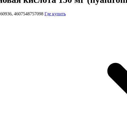
160936, 4607548757098
Где купить