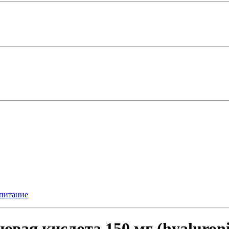
питание
овая кислота 150 мг (hyaluroni