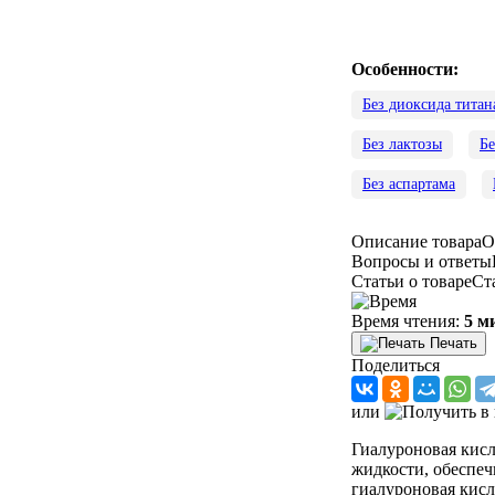
Особенности:
Без диоксида титан
Без лактозы
Бе
Без аспартама
Описание товара
О
Вопросы и ответы
Статьи о товаре
Ст
Время чтения:
5 м
Печать
Поделиться
или
Гиалуроновая кисл
жидкости, обеспеч
гиалуроновая кисл