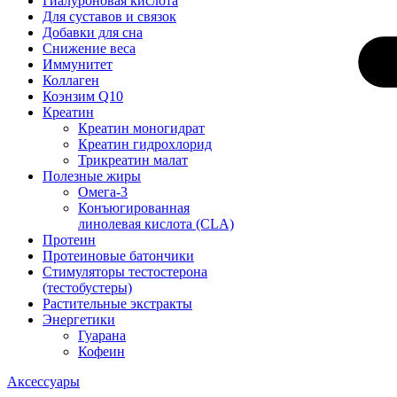
Гиалуроновая кислота
Для суставов и связок
Добавки для сна
Снижение веса
Иммунитет
Коллаген
Коэнзим Q10
Креатин
Креатин моногидрат
Креатин гидрохлорид
Трикреатин малат
Полезные жиры
Омега-3
Конъюгированная
линолевая кислота (CLA)
Протеин
Протеиновые батончики
Стимуляторы тестостерона
(тестобустеры)
Растительные экстракты
Энергетики
Гуарана
Кофеин
Аксессуары