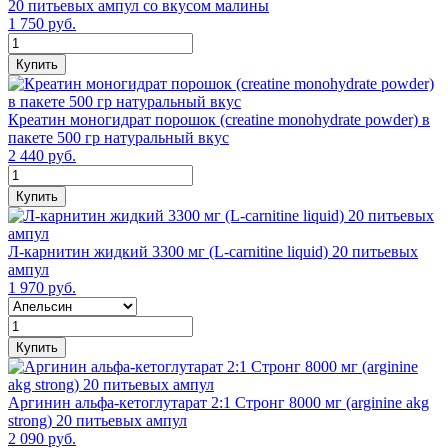
20 питьевых ампул со вкусом малины
1 750 руб.
Купить
Креатин моногидрат порошок (сreatine monohydrate powder) в
пакете 500 гр натуральный вкус
2 440 руб.
Купить
Л-карнитин жидкий 3300 мг (L-carnitine liquid) 20 питьевых
ампул
1 970 руб.
Купить
Аргинин альфа-кетоглутарат 2:1 Стронг 8000 мг (arginine akg
strong) 20 питьевых ампул
2 090 руб.