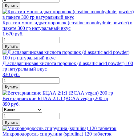
Купить
Креатин моногидрат порошок (сreatine monohydrate powder) в
пакете 300 гр натуральный вкус
1 670 руб.
Купить
Д-аспарагиновая кислота порошок (d-aspartic acid powder) 100
гр натуральный вкус
830 руб.
Купить
Вегетарианские БЦАА 2:1:1 (BCAA vegan) 200 гр
890 руб.
Купить
Микроводоросль спирулина (spirulina) 120 таблеток