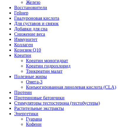
Железо
Восстановители
Гейнер
Гиалуроновая кислота
Для суставов и связок
Добавки для сна
Снижение веса
Иммунитет
Коллаген
Коэнзим Q10
Креатин
Креатин моногидрат
Креатин гидрохлорид
Трикреатин малат
Полезные жиры
Омега-3
Конъюгированная линолевая кислота (CLA)
Протеин
Протеиновые батончики
Стимуляторы тестостерона (тестобустеры)
Растительные экстракты
Энергетики
Гуарана
Кофеин