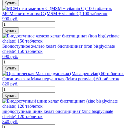
Купить
МСМ с витамином С (MSM + vitamin C) 100 таблеток
990 руб.
Купить
Биодоступное железо хелат бисглицинат (iron bisglycinate
chelate) 150 таблеток
690 руб.
Купить
Органическая Мака перуанская (Maca peruvian) 60 таблеток
820 руб.
Купить
Биодоступный цинк хелат бисглицинат (zinc bisglycinate
chelate) 120 таблеток
840 руб.