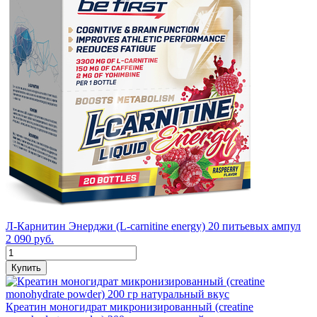
Л-Карнитин Энерджи (L-carnitine energy) 20 питьевых ампул
2 090 руб.
Купить
Креатин моногидрат микронизированный (creatine