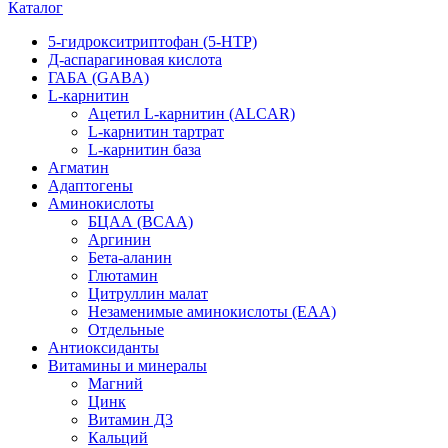
Каталог
5-гидрокситриптофан (5-HTP)
Д-аспарагиновая кислота
ГАБА (GABA)
L-карнитин
Ацетил L-карнитин (ALCAR)
L-карнитин тартрат
L-карнитин база
Агматин
Адаптогены
Аминокислоты
БЦАА (BCAA)
Аргинин
Бета-аланин
Глютамин
Цитруллин малат
Незаменимые аминокислоты (EAA)
Отдельные
Антиоксиданты
Витамины и минералы
Магний
Цинк
Витамин Д3
Кальций