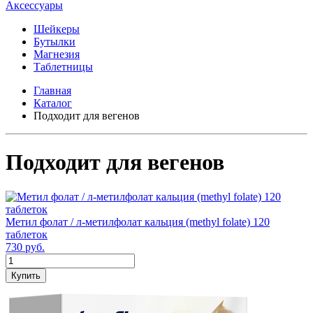
Аксессуары
Шейкеры
Бутылки
Магнезия
Таблетницы
Главная
Каталог
Подходит для вегенов
Подходит для вегенов
Метил фолат / л-метилфолат кальция (methyl folate) 120
таблеток
730 руб.
Купить