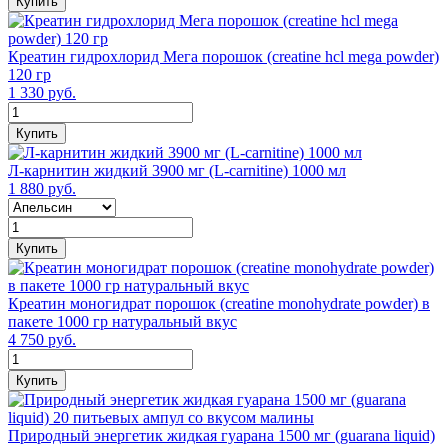
Купить
Креатин гидрохлорид Мега порошок (creatine hcl mega powder)
120 гр
1 330 руб.
Купить
Л-карнитин жидкий 3900 мг (L-carnitine) 1000 мл
1 880 руб.
Купить
Креатин моногидрат порошок (сreatine monohydrate powder) в
пакете 1000 гр натуральный вкус
4 750 руб.
Купить
Природный энергетик жидкая гуарана 1500 мг (guarana liquid)