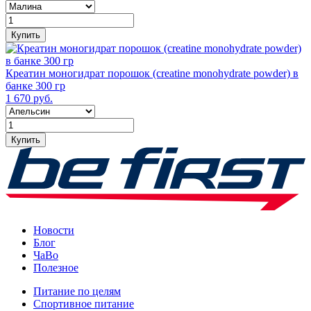
Купить
Креатин моногидрат порошок (сreatine monohydrate powder) в
банке 300 гр
1 670 руб.
Купить
Новости
Блог
ЧаВо
Полезное
Питание по целям
Спортивное питание