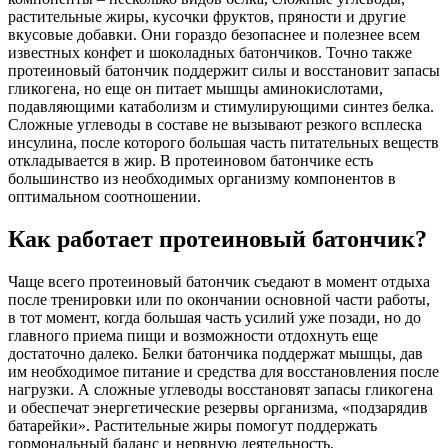
растительные жиры, кусочки фруктов, пряности и другие
вкусовые добавки. Они гораздо безопаснее и полезнее всем
известных конфет и шоколадных батончиков. Точно также
протеиновый батончик поддержит силы и восстановит запасы
гликогена, но еще он питает мышцы аминокислотами,
подавляющими катаболизм и стимулирующими синтез белка.
Сложные углеводы в составе не вызывают резкого всплеска
инсулина, после которого большая часть питательных веществ
откладывается в жир. В протеиновом батончике есть
большинство из необходимых организму компонентов в
оптимальном соотношении.
Как работает протеиновый батончик?
Чаще всего протеиновый батончик съедают в момент отдыха
после тренировки или по окончании основной части работы,
в тот момент, когда большая часть усилий уже позади, но до
главного приема пищи и возможности отдохнуть еще
достаточно далеко. Белки батончика поддержат мышцы, дав
им необходимое питание и средства для восстановления после
нагрузки. А сложные углеводы восстановят запасы гликогена
и обеспечат энергетические резервы организма, «подзарядив
батарейки». Растительные жиры помогут поддержать
гормональный баланс и нервную деятельность.