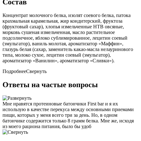
Состав
Концентрат молочного белка, изолят соевого белка, патока
крахмальная карамельная, жир кондитерский, фруктоза
(фруктовый сахар), хлопья измельченные НТВ овсяные,
морковь сушеная измельченная, масло растительное
подсолнечное, яблоко сублимированное, лецитин соевый
(эмульгатор), ваниль молотая, ароматизатор «Маффин»,
глазурь белая (сахар, заменитель какао-масла нелауринового
типа, молоко сухое, лецитин соевый (эмульгатор),
ароматизатор «Ванилин», ароматизатор «Сливки»).
Подробнее
Свернуть
Ответы на частые вопросы
Мне нравятся протеиновые батончики First bar и я их
использую в качестве перекуса между основными приемами
пищи, которых у меня всего три за день. Но, в одном
батончике содержится только 8 грамм белка. Мне же, исходя
из моего рациона питания, было бы удоб