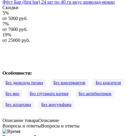
Фёст Бар (first bar) 24 шт по 40 гр вкус шоколад-мокко
Скидки
5
%
от 5000 руб.
7
%
от 7000 руб.
19
%
от 25000 руб.
Особенности:
Без диоксида титана
Без консервантов
Без красителя
Без яиц
Без глутамата натрия
Без антибиотиков
Без аспартама
Без ацесульфама
Описание товара
Описание
Вопросы и ответы
Вопросы и ответы