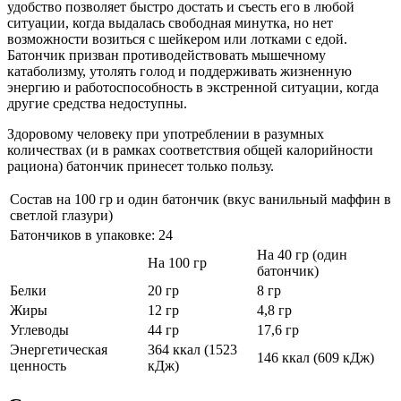
удобство позволяет быстро достать и съесть его в любой
ситуации, когда выдалась свободная минутка, но нет
возможности возиться с шейкером или лотками с едой.
Батончик призван противодействовать мышечному
катаболизму, утолять голод и поддерживать жизненную
энергию и работоспособность в экстренной ситуации, когда
другие средства недоступны.
Здоровому человеку при употреблении в разумных
количествах (и в рамках соответствия общей калорийности
рациона) батончик принесет только пользу.
Состав на 100 гр и один батончик (вкус ванильный маффин в
светлой глазури)
Батончиков в упаковке: 24
На 40 гр (один
На 100 гр
батончик)
Белки
20 гр
8 гр
Жиры
12 гр
4,8 гр
Углеводы
44 гр
17,6 гр
Энергетическая
364 ккал (1523
146 ккал (609 кДж)
ценность
кДж)