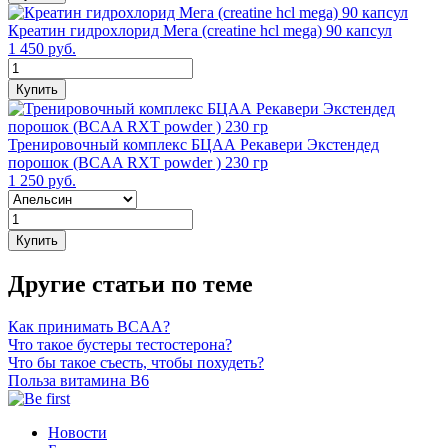
Креатин гидрохлорид Мега (creatine hcl mega) 90 капсул
1 450 руб.
Купить
Тренировочный комплекс БЦАА Рекавери Экстендед
порошок (BCAA RXT powder ) 230 гр
1 250 руб.
Купить
Другие статьи по теме
Как принимать BCAA?
Что такое бустеры тестостерона?
Что бы такое съесть, чтобы похудеть?
Польза витамина B6
Новости