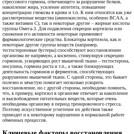
стрессового гормона, отвечающего за разрушение белков,
накопление жира, усиление аппетита, повышение
концентрации глюкозы в крови и т.п. К ним относятся как уже
рассмотренные вещества (аминокислоты, особенно BCAA, а
также витамин С), так и некоторые другие – жирные кислоты
группы Омега-3. Для подавления секреции кортизола или
снижения его активности некоторые применяют
фармакологические средства. Блокаторы кортизола, как и
некоторые другие группы веществ (например,
тестостероновые бустеры) способствуют восстановлению
организма не напрямую, а косвенно, стимулируя секрецию
гормонов, ускоряющих рост мышечной ткани – тестостерона,
инсулина, гормона роста и т.п., а также блокирующих
деятельность гормонов и ферментов, способствующих
разрушению мышечной ткани. С одной стороны, это бывает
полезно и зачастую помогает несколько ускорить
восстановление, но с другой стороны, необходимо помнить,
что, к примеру, кортизол в организме отвечает за накопление
и высвобождение питательных веществ, которые очень
необходимы организму в период тренировочного стресса.
Поэтому искусственное угнетение их действия также
приводит и к некоторому нарушению в нормальной работе
обменных процессов.
Ключевые факторы восстановления