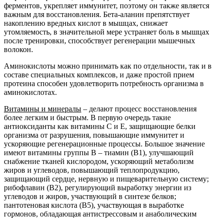
ферментов, укрепляет иммунитет, поэтому он также является
важным для восстановления. Бета-аланин препятствует
накоплению вредных кислот в мышцах, снижает
утомляемость, в значительной мере устраняет боль в мышцах
после тренировки, способствует регенерации мышечных
волокон.
Аминокислоты можно принимать как по отдельности, так и в
составе специальных комплексов, и даже простой прием
протеина способен удовлетворить потребность организма в
аминокислотах.
Витамины и минералы
– делают процесс восстановления
более легким и быстрым. В первую очередь такие
антиоксиданты как витамины С и Е, защищающие белки
организма от разрушения, повышающие иммунитет и
ускоряющие регенерационные процессы. Большое значение
имеют витамины группы В – тиамин (В1), улучшающий
снабжение тканей кислородом, ускоряющий метаболизм
жиров и углеводов, повышающий теплопродукцию,
защищающий сердце, нервную и пищеварительную систему;
рибофлавин (В2), регулирующий выработку энергии из
углеводов и жиров, участвующий в синтезе белков;
пантотеновая кислота (В5), участвующая в выработке
гормонов, обладающая антистрессовым и анаболическим