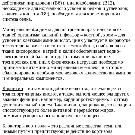
действием; пиридоксин (В6) и цианокобаламин (В12),
необходимые для нормального усвоения белков и углеводов;
фолиевая кислота (В9), необходимая для кроветворения и
синтеза белка.
Минералы необходимы для построения практически всех
тканей организма: кальций и фосфор – костной, хром – для
усвоения клетками аминокислот, цинк участвует в выработке
тестостерона, железо в синтезе гемоглобина, снабжающего
ткани кислородом, натрий и калий обеспечивают водно-
электролитный баланс и т.д. Поэтому при активных
тренировках или иных физических нагрузках необходимо
принимать витаминно-минеральный комплекс, в котором
сбалансировано необходимое человеку количество витаминов
и минеральных компонентов.
Карнитин
– витаминоподобное вещество, отвечающее за
транспорт жирных кислот, а также выполняющее ряд других
важных функций, например, кардиопротекторную. Поэтому
дополнительный прием Л-карнитина, защищающего сердце и
способствующего более активной переработке жиров,
помогает ускорить восстановительные процессы.
Блокаторы кортизола
– это различные вещества, теми или
иными путями препятствующие действию кортизола –