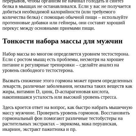
перерывов, чтобы организм не начинал голодать и синтез
белка в мышцах не останавливался. Если у вас не получается
добиться необходимой калорийности (или требуемого
количества белка) с помощью обычной пищи – используйте
протеиновые добавки или гейнеры, они составят хороший
перекус между основными приемами пищи.
Тонкости набора массы для мужчин
Набор массы во многом определяется уровнем тестостерона.
Если с ростом мышц есть проблемы, несмотря на хорошее
питание и регулярные тренировки – сделайте анализ на
уровень свободного тестостерона.
Вызвать снижение этого гормона может прием определенных
лекарств, различные заболевания, нехватка таких веществ как
жиры, витамин D, цинк, D-аспарагиновая кислота,
накопившаяся усталость или высокий уровень стресса.
Здесь кроется ответ на вопрос, как быстро набрать мышечную
массу мужчине. Проверить уровень гормонов. Восстановить
гормональный фон помогают различные тестобустеры на
растительных экстрактах – эврикома, мака перуанская,
икариин, экстракт пажитника и пр.