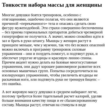
Тонкости набора массы для женщины
Многие девушки боятся тренировок, особенно с
отягощениями, ошибочно полагая, что они являются
причиной «перекачанного» тела и опасаясь сделать свою
фигуру мужеподобной. Эти страхи совершенно беспочвенны
– без приема гормональных препаратов добиться чрезмерной
гипертрофии не получится. А значит, можно спокойно идти в
зал и брать в руки штангу. Мышцы у женщин растут в
принципе меньше, чем у мужчин, так что без всяких опасений
можно включать в программу тренировок силовые
упражнения – они и похудеть помогут, и подтянут руки, и
обеспечат упругие ягодицы и красивую линию спины.
Причем акцент нужно делать на базовые многосуставные
упражнения, они дадут хорошее равномерное развитие всех
основных мышечных групп. Попытка сосредоточиться на
изолирующих упражнениях, чтобы увеличить ягодицы не
раскачивая ноги, или подтянуть руки не тренируя бицепс –
это ошибка.
А вот жировую массу девушки в среднем набирают легче,
поэтому требуется более тщательный расчет калорий, уделяя
больше внимания качеству пищи и ее сбалансированному
составу. Мышцы растут, отвечая на стимулы в виде