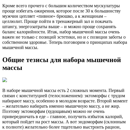
Кроме всего прочего с большим количеством мускулатуры
проще избегать ожирения, которое после 30 к большинству
мужчин цепляет «пивное» брюшко, а к женщинам –
целлюлит. Проще пойти в тренажерный зал и покачать
штангу, энергозатраты выше – и можно проще сохранять
баланс калорийности. Итак, набор мышечной массы очень
важен не только с позиций эстетики, но и с позиции заботы о
собственном здоровье. Теперь поговорим о принципах набора
мышечной массы.
Общие тезисы для набора мышечной
массы
В наборе мышечной массы есть 2 сложных момента. Первый
связан с конституцией (телосложением): эктоморфы с трудом
набирают массу, особенно в молодом возрасте. Второй момент
– желательно набирать именно мышечную массу, а не жир.
Поэтому эктоморфам (худощавым) можно не очень
привередничать в еде – главное, получить избыток калорий,
который пойдет на рост массы. А вот эндоморфам (склонным
к полноте) желательно более тщательно выстроить рацион,