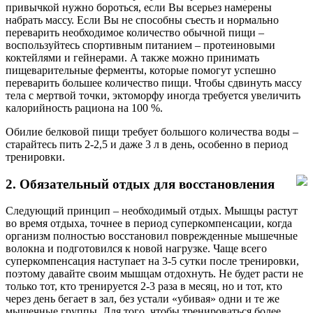
привычкой нужно бороться, если Вы всерьез намерены
набрать массу. Если Вы не способны съесть и нормально
переварить необходимое количество обычной пищи –
воспользуйтесь спортивным питанием – протеиновыми
коктейлями и гейнерами. А также можно принимать
пищеварительные ферменты, которые помогут успешно
переварить большее количество пищи. Чтобы сдвинуть массу
тела с мертвой точки, эктоморфу иногда требуется увеличить
калорийность рациона на 100 %.
Обилие белковой пищи требует большого количества воды –
старайтесь пить 2-2,5 и даже 3 л в день, особенно в период
тренировки.
2. Обязательный отдых для восстановления
Следующий принцип – необходимый отдых. Мышцы растут
во время отдыха, точнее в период суперкомпенсации, когда
организм полностью восстановил поврежденные мышечные
волокна и подготовился к новой нагрузке. Чаще всего
суперкомпенсация наступает на 3-5 сутки после тренировки,
поэтому давайте своим мышцам отдохнуть. Не будет расти не
только тот, кто тренируется 2-3 раза в месяц, но и тот, кто
через день бегает в зал, без устали «убивая» одни и те же
мышечные группы. Для того, чтобы тренироваться более