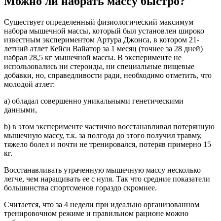
Можно ли набрать массу быстро?
Существует определенный физиологический максимум
набора мышечной массы, который был установлен широко
известным экспериментом Артура Джонса, в котором 21-
летний атлет Кейси Вайатор за 1 месяц (точнее за 28 дней)
набрал 28,5 кг мышечной массы. В эксперименте не
использовались ни стероиды, ни специальные пищевые
добавки, но, справедливости ради, необходимо отметить, что
молодой атлет:
a)
обладал совершенно уникальными генетическими
данными,
b)
в этом эксперименте частично восстанавливал потерянную
мышечную массу, т.к. за полгода до этого получил травму,
тяжело болел и почти не тренировался, потеряв примерно 15
кг.
Восстанавливать утраченную мышечную массу несколько
легче, чем наращивать ее с нуля. Так что средние показатели
большинства спортсменов гораздо скромнее.
Считается, что за 4 недели при идеально организованном
тренировочном режиме и правильном рационе можно