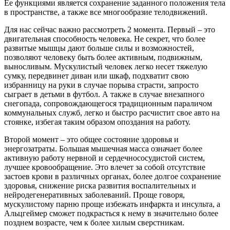
Ее функциями является сохранение заданного положения тела
в пространстве, а также все многообразие телодвижений.
Для нас сейчас важно рассмотреть 2 момента. Первый – это
двигательная способность человека. Не секрет, что более
развитые мышцы дают больше силы и возможностей,
позволяют человеку быть более активным, подвижным,
выносливым. Мускулистый человек легко несет тяжелую
сумку, передвинет диван или шкаф, подхватит свою
избранницу на руки в случае порыва страсти, запросто
сыграет в детьми в футбол. А также в случае внезапного
снегопада, сопровождающегося традиционным параличом
коммунальных служб, легко и быстро расчистит свое авто на
стоянке, избегая таким образом опоздания на работу.
Второй момент – это общее состояние здоровья и
энергозатраты. Большая мышечная масса означает более
активную работу нервной и сердечнососудистой систем,
лучшее кровообращение. Это влечет за собой отсутствие
застоев крови в различных органах, более долгое сохранение
здоровья, снижение риска развития воспалительных и
нейродегенеративных заболеваний. Проще говоря,
мускулистому парню проще избежать инфаркта и инсульта, а
Альцгеймер сможет подкрасться к нему в значительно более
позднем возрасте, чем к более хилым сверстникам.