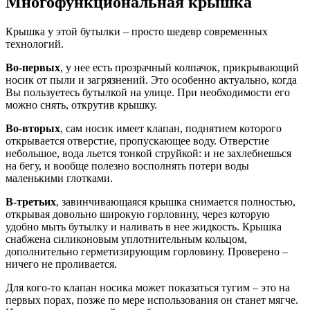
Многофункциональная крышка
Крышка у этой бутылки – просто шедевр современных
технологий.
Во-первых
, у нее есть прозрачный колпачок, прикрывающий
носик от пыли и загрязнений. Это особенно актуально, когда
Вы пользуетесь бутылкой на улице. При необходимости его
можно снять, открутив крышку.
Во-вторых
, сам носик имеет клапан, поднятием которого
открывается отверстие, пропускающее воду. Отверстие
небольшое, вода льется тонкой струйкой: и не захлебнешься
на бегу, и вообще полезно восполнять потери воды
маленькими глотками.
В-третьих
, завинчивающаяся крышка снимается полностью,
открывая довольно широкую горловину, через которую
удобно мыть бутылку и наливать в нее жидкость. Крышка
снабжена силиконовым уплотнительным кольцом,
дополнительно герметизирующим горловину. Проверено –
ничего не проливается.
Для кого-то клапан носика может показаться тугим – это на
первых порах, позже по мере использования он станет мягче.