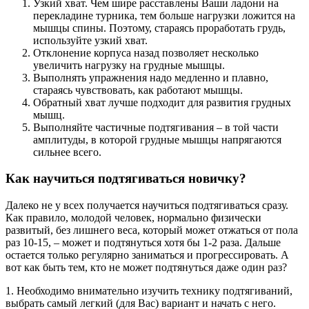
Узкий хват. Чем шире расставлены Ваши ладони на
перекладине турника, тем больше нагрузки ложится на
мышцы спины. Поэтому, стараясь проработать грудь,
используйте узкий хват.
Отклонение корпуса назад позволяет несколько
увеличить нагрузку на грудные мышцы.
Выполнять упражнения надо медленно и плавно,
стараясь чувствовать, как работают мышцы.
Обратный хват лучше подходит для развития грудных
мышц.
Выполняйте частичные подтягивания – в той части
амплитуды, в которой грудные мышцы напрягаются
сильнее всего.
Как научиться подтягиваться новичку?
Далеко не у всех получается научиться подтягиваться сразу.
Как правило, молодой человек, нормально физически
развитый, без лишнего веса, который может отжаться от пола
раз 10-15, – может и подтянуться хотя бы 1-2 раза. Дальше
остается только регулярно заниматься и прогрессировать. А
вот как быть тем, кто не может подтянуться даже один раз?
1. Необходимо внимательно изучить технику подтягиваний,
выбрать самый легкий (для Вас) вариант и начать с него.