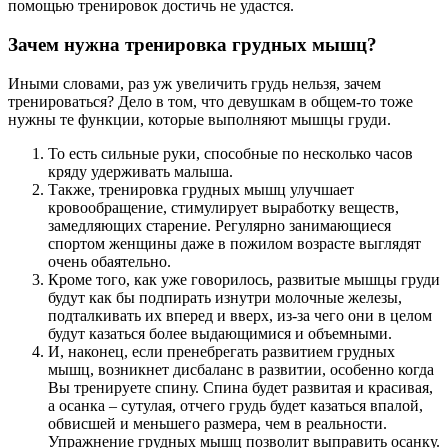
помощью тренировок достичь не удастся.
Зачем нужна тренировка грудных мышц?
Иными словами, раз уж увеличить грудь нельзя, зачем
тренироваться? Дело в том, что девушкам в общем-то тоже
нужны те функции, которые выполняют мышцы груди.
То есть сильные руки, способные по несколько часов
кряду удерживать малыша.
Также, тренировка грудных мышц улучшает
кровообращение, стимулирует выработку веществ,
замедляющих старение. Регулярно занимающиеся
спортом женщины даже в пожилом возрасте выглядят
очень обаятельно.
Кроме того, как уже говорилось, развитые мышцы груди
будут как бы подпирать изнутри молочные железы,
подталкивать их вперед и вверх, из-за чего они в целом
будут казаться более выдающимися и объемными.
И, наконец, если пренебрегать развитием грудных
мышц, возникнет дисбаланс в развитии, особенно когда
Вы тренируете спину. Спина будет развитая и красивая,
а осанка – сутулая, отчего грудь будет казаться впалой,
обвисшей и меньшего размера, чем в реальности.
Упражнение грудных мышц позволит выправить осанку.