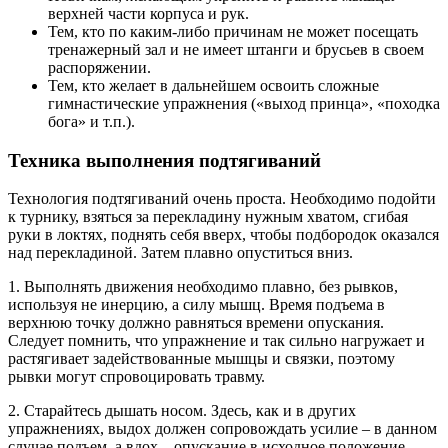
верхней части корпуса и рук.
Тем, кто по каким-либо причинам не может посещать
тренажерный зал и не имеет штанги и брусьев в своем
распоряжении.
Тем, кто желает в дальнейшем освоить сложные
гимнастические упражнения («выход принца», «походка
бога» и т.п.).
Техника выполнения подтягиваний
Технология подтягиваний очень проста. Необходимо подойти
к турнику, взяться за перекладину нужным хватом, сгибая
руки в локтях, поднять себя вверх, чтобы подбородок оказался
над перекладиной. Затем плавно опуститься вниз.
1. Выполнять движения необходимо плавно, без рывков,
используя не инерцию, а силу мышц. Время подъема в
верхнюю точку должно равняться времени опускания.
Следует помнить, что упражнение и так сильно нагружает и
растягивает задействованные мышцы и связки, поэтому
рывки могут спровоцировать травму.
2. Старайтесь дышать носом. Здесь, как и в других
упражнениях, выдох должен сопровождать усилие – в данном
случае подъем, а вдох – опускание в исходное положение.