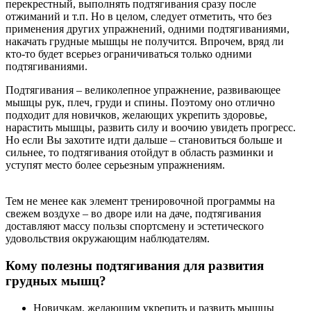
перекрестный, выполнять подтягивания сразу после
отжиманий и т.п. Но в целом, следует отметить, что без
применения других упражнений, одними подтягиваниями,
накачать грудные мышцы не получится. Впрочем, вряд ли
кто-то будет всерьез ограничиваться только одними
подтягиваниями.
Подтягивания – великолепное упражнение, развивающее
мышцы рук, плеч, груди и спины. Поэтому оно отлично
подходит для новичков, желающих укрепить здоровье,
нарастить мышцы, развить силу и воочию увидеть прогресс.
Но если Вы захотите идти дальше – становиться больше и
сильнее, то подтягивания отойдут в область разминки и
уступят место более серьезным упражнениям.
Тем не менее как элемент тренировочной программы на
свежем воздухе – во дворе или на даче, подтягивания
доставляют массу пользы спортсмену и эстетического
удовольствия окружающим наблюдателям.
Кому полезны подтягивания для развития
грудных мышц?
Новичкам, желающим укрепить и развить мышцы