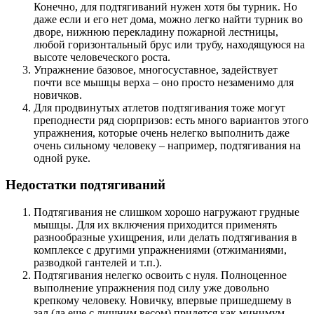
Конечно, для подтягиваний нужен хотя бы турник. Но
даже если и его нет дома, можно легко найти турник во
дворе, нижнюю перекладину пожарной лестницы,
любой горизонтальный брус или трубу, находящуюся на
высоте человеческого роста.
Упражнение базовое, многосуставное, задействует
почти все мышцы верха – оно просто незаменимо для
новичков.
Для продвинутых атлетов подтягивания тоже могут
преподнести ряд сюрпризов: есть много вариантов этого
упражнения, которые очень нелегко выполнить даже
очень сильному человеку – например, подтягивания на
одной руке.
Недостатки подтягиваний
Подтягивания не слишком хорошо нагружают грудные
мышцы. Для их включения приходится применять
разнообразные ухищрения, или делать подтягивания в
комплексе с другими упражнениями (отжиманиями,
разводкой гантелей и т.п.).
Подтягивания нелегко освоить с нуля. Полноценное
выполнение упражнения под силу уже довольно
крепкому человеку. Новичку, впервые пришедшему в
зал (да еще с лишним весом) придется как минимум