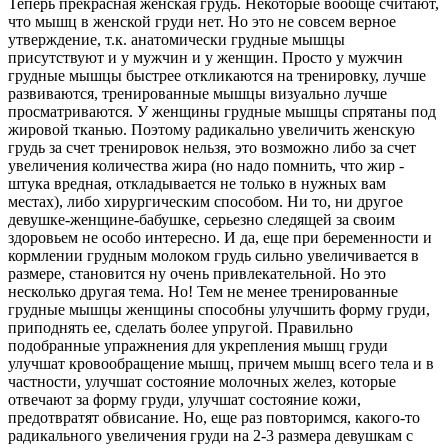
Теперь прекрасная женская грудь. Некоторые вообще считают,
что мышц в женской груди нет. Но это не совсем верное
утверждение, т.к. анатомически грудные мышцы
присутствуют и у мужчин и у женщин. Просто у мужчин
грудные мышцы быстрее откликаются на тренировку, лучше
развиваются, тренированные мышцы визуально лучше
просматриваются. У женщины грудные мышцы спрятаны под
жировой тканью. Поэтому радикально увеличить женскую
грудь за счет тренировок нельзя, это возможно либо за счет
увеличения количества жира (но надо помнить, что жир -
штука вредная, откладывается не только в нужных вам
местах), либо хирургическим способом. Ни то, ни другое
девушке-женщине-бабушке, серьезно следящей за своим
здоровьем не особо интересно. И да, еще при беременности и
кормлении грудным молоком грудь сильно увеличивается в
размере, становится ну очень привлекательной. Но это
несколько другая тема. Но! Тем не менее тренированные
грудные мышцы женщины способны улучшить форму груди,
приподнять ее, сделать более упругой. Правильно
подобранные упражнения для укрепления мышц груди
улучшат кровообращение мышц, причем мышц всего тела и в
частности, улучшат состояние молочных желез, которые
отвечают за форму груди, улучшат состояние кожи,
предотвратят обвисание. Но, еще раз повторимся, какого-то
радикального увеличения груди на 2-3 размера девушкам с