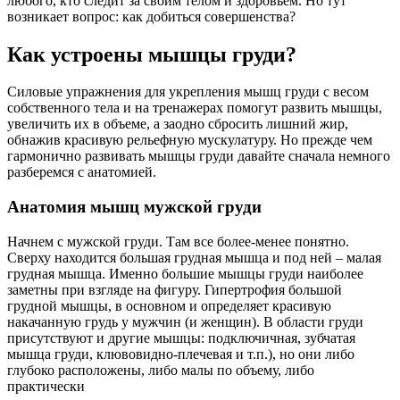
любого, кто следит за своим телом и здоровьем. Но тут
возникает вопрос: как добиться совершенства?
Как устроены мышцы груди?
Силовые упражнения для укрепления мышц груди с весом
собственного тела и на тренажерах помогут развить мышцы,
увеличить их в объеме, а заодно сбросить лишний жир,
обнажив красивую рельефную мускулатуру. Но прежде чем
гармонично развивать мышцы груди давайте сначала немного
разберемся с анатомией.
Анатомия мышц мужской груди
Начнем с мужской груди. Там все более-менее понятно.
Сверху находится большая грудная мышца и под ней – малая
грудная мышца. Именно большие мышцы груди наиболее
заметны при взгляде на фигуру. Гипертрофия большой
грудной мышцы, в основном и определяет красивую
накачанную грудь у мужчин (и женщин). В области груди
присутствуют и другие мышцы: подключичная, зубчатая
мышца груди, клювовидно-плечевая и т.п.), но они либо
глубоко расположены, либо малы по объему, либо
практически