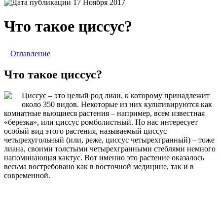
17 Ноября 2017
Что такое циссус?
Оглавление
Что такое циссус?
Циссус – это целый род лиан, к которому принадлежит
около 350 видов. Некоторые из них культивируются как
комнатные вьющиеся растения – например, всем известная
«березка», или циссус ромболистный. Но нас интересует
особый вид этого растения, называемый циссус
четырехугольный (или, реже, циссус четырехгранный) – тоже
лиана, своими толстыми четырехгранными стеблями немного
напоминающая кактус. Вот именно это растение оказалось
весьма востребовано как в восточной медицине, так и в
современной.