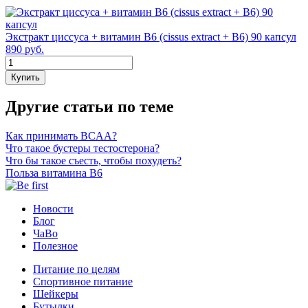
Экстракт циссуса + витамин В6 (cissus extract + B6) 90 капсул
890 руб.
Купить
Другие статьи по теме
Как принимать BCAA?
Что такое бустеры тестостерона?
Что бы такое съесть, чтобы похудеть?
Польза витамина B6
Новости
Блог
ЧаВо
Полезное
Питание по целям
Спортивное питание
Шейкеры
Бутылки