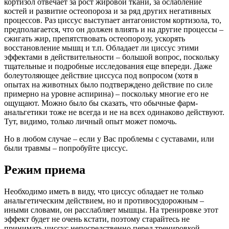
кортизол отвечает за рост жировой ткани, за ослабление
костей и развитие остеопороза и за ряд других негативных
процессов. Раз циссус выступает антагонистом кортизола, то,
предполагается, что он должен влиять и на другие процессы –
сжигать жир, препятствовать остеопорозу, ускорять
восстановление мышц и т.п. Обладает ли циссус этими
эффектами в действительности – большой вопрос, поскольку
тщательные и подробные исследования еще впереди. Даже
болеутоляющее действие циссуса под вопросом (хотя в
опытах на животных было подтверждено действие по силе
примерно на уровне аспирина) – поскольку многие его не
ощущают. Можно было бы сказать, что обычные фарм-
анальгетики тоже не всегда и не на всех одинаково действуют.
Тут, видимо, только личный опыт может помочь.
Но в любом случае – если у Вас проблемы с суставами, или
были травмы – попробуйте циссус.
Режим приема
Необходимо иметь в виду, что циссус обладает не только
анальгетическим действием, но и противосудорожным –
иными словами, он расслабляет мышцы. На тренировке этот
эффект будет не очень кстати, поэтому старайтесь не
принимать циссус непосредственно перед тренировкой.