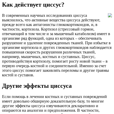
Как действует циссус?
В современных научных исследованиях циссуса
выяснилось, что активные вещества циссуса действуют,
прежде всего как антагонисты глюкокортикоидов, и, в
частности, кортизола. Кортизол (стрессовый гормон,
отвечающий в том числе и за мышечный катаболизм) имеет в
организме ряд функций, одна из которых – обеспечивать
разрушение и удаление поврежденных тканей. При избытке в
организме кортизола и других глюкокортикоидов наблюдается
повышенная скорость разрушения различных тканей,
например, мышечных, костных и суставных. Циссус,
противодействуя кортизолу, помогает росту новой ткани – в
первую очередь костной и соединительной. Именно за счет
этого циссус помогает заживлять переломы и другие травмы
костей и суставов.
Другие эффекты циссуса
Если помощь в лечении костных и суставных повреждений
имеет довольно обширную доказательную базу, то многие
другие эффекты циссуса озвучиваются декларативно и
опираются на аналогии и предположения. В частности,