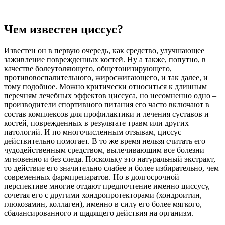
Чем известен циссус?
Известен он в первую очередь, как средство, улучшающее
заживление поврежденных костей. Ну а также, попутно, в
качестве болеутоляющего, общетонизирующего,
противовоспалительного, жиросжигающего, и так далее, и
тому подобное. Можно критически относиться к длинным
перечням лечебных эффектов циссуса, но несомненно одно –
производители спортивного питания его часто включают в
состав комплексов для профилактики и лечения суставов и
костей, поврежденных в результате травм или других
патологий. И по многочисленным отзывам, циссус
действительно помогает. В то же время нельзя считать его
чудодейственным средством, вылечивающим все болезни
мгновенно и без следа. Поскольку это натуральный экстракт,
то действие его значительно слабее и более избирательно, чем
современных фармпрепаратов. Но в долгосрочной
перспективе многие отдают предпочтение именно циссусу,
сочетая его с другими хондропротекторами (хондроитин,
глюкозамин, коллаген), именно в силу его более мягкого,
сбалансированного и щадящего действия на организм.