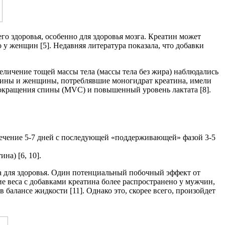
о здоровья, особенно для здоровья мозга. Креатин может
у женщин [5]. Недавняя литература показала, что добавки
еличение тощей массы тела (массы тела без жира) наблюдались
жчины и женщины, потреблявшие моногидрат креатина, имели
кращения спины (MVC) и повышенный уровень лактата [8].
в течение 5-7 дней с последующей «поддерживающей» фазой 3-5
на) [6, 10].
а для здоровья. Один потенциальный побочный эффект от
е веса с добавками креатина более распространено у мужчин,
балансе жидкости [11]. Однако это, скорее всего, произойдет