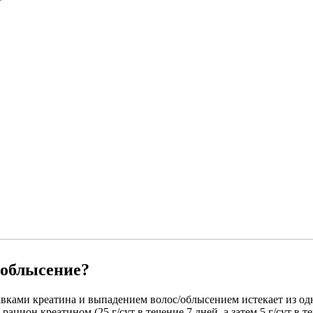
/облысение?
ми креатина и выпадением волос/облысением истекает из одного
ацион креатином (25 г/сут в течение 7 дней, а затем 5 г/сут в