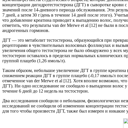
концентрации дигидротестостерона (ДГТ) в сыворотке крови с
значений после 14-дневного периода обслуживания. Эти резуль
7 дней, а затем 30 г/день в течение 14 дней после этого). Учи
что добавление креатина приводит к выпадению волос, получи
отметить, что результаты van der Merwe et al [12] не были в 
андрогенных гормонов.
ДГТ — это метаболит тестостерона, образующийся при превращ
рецепторами в чувствительных волосяных фолликулах и вызыват
увеличения общего тестостерона не было обнаружено у всех м
тестостерон оставалось в пределах нормальных клинических пр
группой плацебо (1,26 нмоль/л).
Таким образом, небольшое увеличение ДГТ в группе креатина (+
снижением реакции ДГТ в группе плацебо (-0,17 нмоль/л после
отмеченное van der Merwe et al [12]. Хотя вполне возможно, 
ДГТ). Ни одно исследование не сообщало о выпадении волос у л
течение 6 дней до 12 недель на тестостерон.
Два исследования сообщили о небольшом, физиологически незн
исследований не сообщили об изменении концентрации тестостерон
для того чтобы произвести ДГТ, также был измерен и никакие