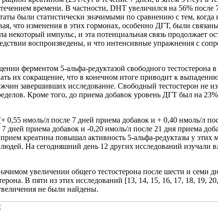
 течением времени. В частности, DHT увеличился на 56% после 
таты были статистически значимыми по сравнению с тем, когда 
тывая, что изменения в этих гормонах, особенно ДГТ, были связан
ла некоторый импульс, и эта потенциальная связь продолжает о
последствии воспроизведены, и что интенсивные упражнения с соп
ении ферментом 5-альфа-редуктазой свободного тестостерона в
ь их сокращение, что в конечном итоге приводит к выпадению во
ужчин завершивших исследование. Свободный тестостерон не из
еделов. Кроме того, до приема добавок уровень ДГТ был на 23% 
 0,55 нмоль/л после 7 дней приема добавок и + 0,40 нмоль/л по
 7 дней приема добавок и -0,20 нмоль/л после 21 дня приема до
что прием креатина повышал активность 5-альфа-редуктазы у эт
юдей. На сегодняшний день 12 других исследований изучали влия
ачимом увеличении общего тестостерона после шести и семи дне
а. В пяти из этих исследований [13, 14, 15, 16, 17, 18, 19, 20,
 увеличения не были найдены.