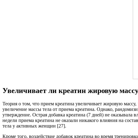
Увеличивает ли креатин жировую масс
Теория о том, что прием креатина увеличивает жировую масс
увеличение массы тела от приема креатина. Однако, рандомиз
утверждение. Острая добавка креатина (7 дней) не оказывала 
недели приема креатина не оказали никакого влияния на соста
тела у активных женщин [27].
Кроме того, воздействие добавок креатина во время тренировк