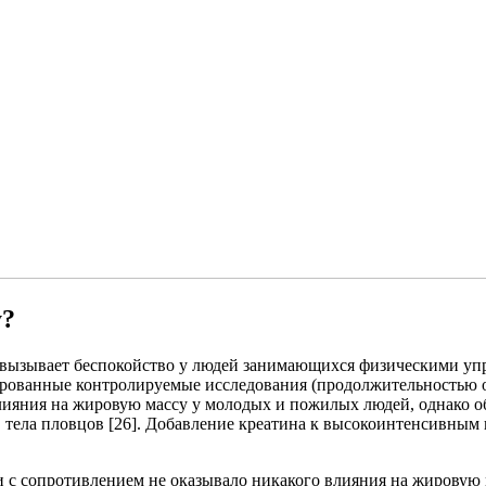
у?
у, вызывает беспокойство у людей занимающихся физическими у
ированные контролируемые исследования (продолжительностью от
влияния на жировую массу у молодых и пожилых людей, однако об
в тела пловцов [26]. Добавление креатина к высокоинтенсивным
и с сопротивлением не оказывало никакого влияния на жировую 