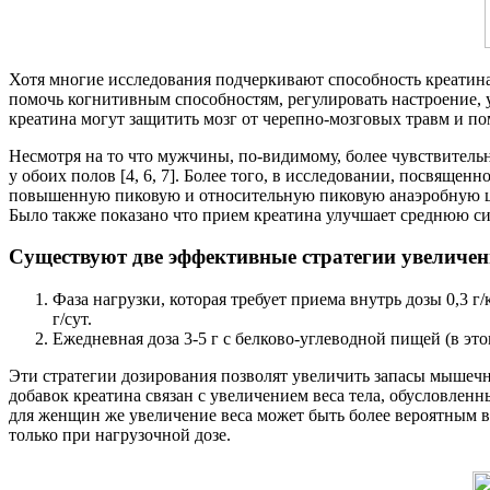
Хотя многие исследования подчеркивают способность креатина 
помочь когнитивным способностям, регулировать настроение, 
креатина могут защитить мозг от черепно-мозговых травм и по
Несмотря на то что мужчины, по-видимому, более чувствительн
у обоих полов [4, 6, 7]. Более того, в исследовании, посвя
повышенную пиковую и относительную пиковую анаэробную ц
Было также показано что прием креатина улучшает среднюю си
Существуют две эффективные стратегии увеличен
Фаза нагрузки, которая требует приема внутрь дозы 0,3 
г/сут.
Ежедневная доза 3-5 г с белково-углеводной пищей (в это
Эти стратегии дозирования позволят увеличить запасы мышечн
добавок креатина связан с увеличением веса тела, обусловлен
для женщин же увеличение веса может быть более вероятным во
только при нагрузочной дозе.