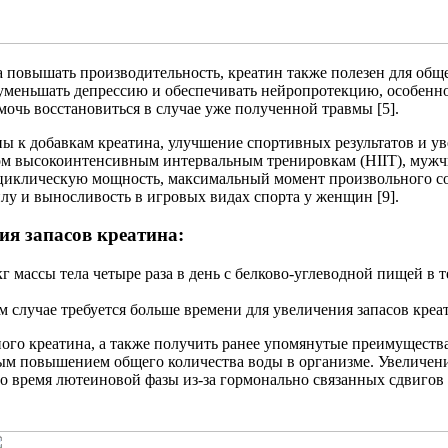
повышать производительность, креатин также полезен для общег
уменьшать депрессию и обеспечивать нейропротекцию, особенно 
мочь восстановиться в случае уже полученной травмы [5].
ы к добавкам креатина, улучшение спортивных результатов и ув
щенном высокоинтенсивным интервальным тренировкам (HIIT), му
иклическую мощность, максимальный момент произвольного со
лу и выносливость в игровых видах спорта у женщин [9].
ия запасов креатина:
г/кг массы тела четыре раза в день с белково-углеводной пищей 
м случае требуется больше времени для увеличения запасов креати
ого креатина, а также получить ранее упомянутые преимуществ
ным повышением общего количества воды в организме. Увеличени
 время лютеиновой фазы из-за гормонально связанных сдвигов в 