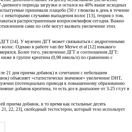
7-дневного периода загрузки и остался на 40% выше исходных
испытуемые принимали плацебо (50 г глюкозы в день в течение
ы с некоторыми случаями выпадения волос [13], теория о том,
ставаться распространенным вопросом/мифом сегодня. Важно
ротивлением сами по себе могут вызвать увеличение этих
 ДГТ [14]. У мужчин ДГТ может связываться с андрогенными
лос. Однако в работе van der Merwe et al [12] никакого
мерялся. Более того, увеличение ДГТ и соотношения ДГТ:
ниже в группе креатина (0,98 нмоль/л) по сравнению с
сле 21 дня приема добавок) в сочетании с небольшим
бавок) объясняет «статистически значимое» увеличение DHT,
их мужчин (потенциально приводя к повышенному образованию
ние добавок креатина, то есть доз в диапазоне от 3-25 г/сут в
й приема добавок, в то время как остальные десять
 21, 22, 23], свободный тестостерон, который тело использует