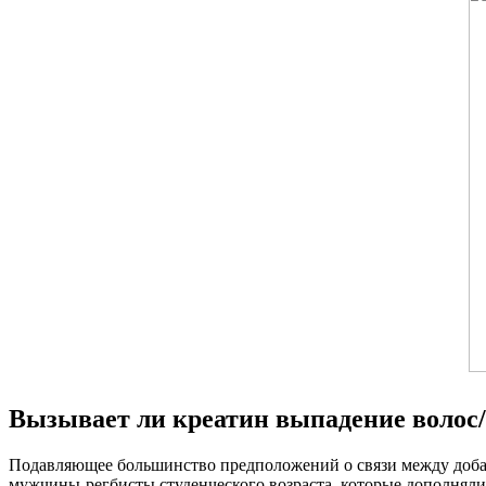
Вызывает ли креатин выпадение волос
Подавляющее большинство предположений о связи между добавка
мужчины-регбисты студенческого возраста, которые дополняли р