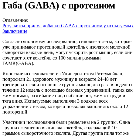
Габа (GABA) с протеином
Оглавление:
Результаты приема добавки GABA с протеином у испытуемых
Заключение
Согласно японскому исследованию, силовые атлеты, которые
уже принимают протеиновый коктейль с изолятом молочной
сыворотки каждый день, могут ускорить рост мышц, если они
сочетают этот коктейль со 100 миллиграммами
ГАМК(GABA).
Японские исследователи из Университетом Ритсумейкан,
попросили 21 здорового мужчину в возрасте 24-48 лет
тренировать свои основные группы мышц два раза в неделю в
течение 12 недель с помощью базовых упражнений, таких как
жим ногами, разгибание ног, сгибание ног, жим от груди и
тяга вниз. Испытуемые выполняли 3 подхода всех
упражнений с весом, который позволял выполнять около 12
повторений.
Участники исследования были разделены на 2 группы. Одна
группа ежедневно выпивала коктейль, содержащий 10
граммов сывороточного изолята. Другая группа пила тот же