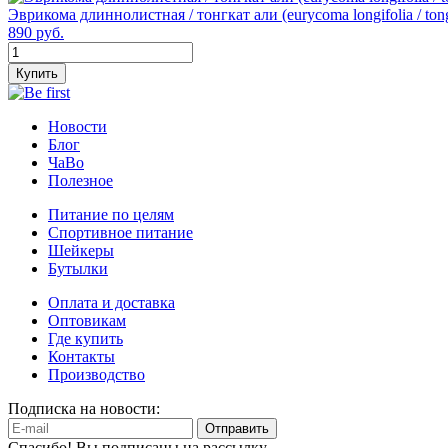
Эврикома длиннолистная / тонгкат али (eurycoma longifolia / tong
890 руб.
Купить
Новости
Блог
ЧаВо
Полезное
Питание по целям
Спортивное питание
Шейкеры
Бутылки
Оплата и доставка
Оптовикам
Где купить
Контакты
Производство
Подписка на новости:
Отправить
Спасибо! Вы подписаны на рассылку.