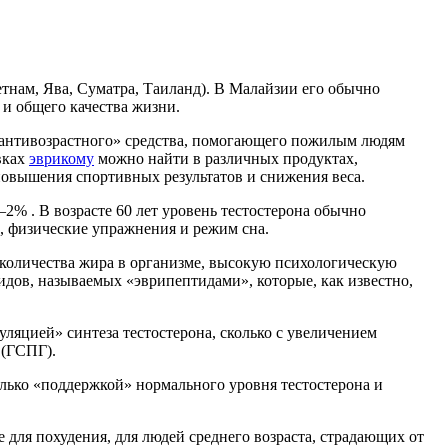
етнам, Ява, Суматра, Таиланд). В Малайзии его обычно
 и общего качества жизни.
«антивозрастного» средства, помогающего пожилым людям
вках
эврикому
можно найти в различных продуктах,
повышения спортивных результатов и снижения веса.
–2% . В возрасте 60 лет уровень тестостерона обычно
е, физические упражнения и режим сна.
количества жира в организме, высокую психологическую
дов, называемых «эврипептидами», которые, как известно,
ляцией» синтеза тестостерона, сколько с увеличением
 (ГСПГ).
олько «поддержкой» нормального уровня тестостерона и
е для похудения, для людей среднего возраста, страдающих от