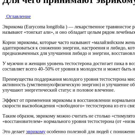
Оглавление
Эврикома (Eurycoma longifolia ) — лекарственное травянистое
называют «тонгкат али», и оно обладает целым рядом лечебны
Корни эврикомы, которые часто называют «малайзийским жень
адаптироваться к снижению энергии, настроения и либидо, ко
предназначенных для улучшения либидо и энергии, восстановл
У мужчин и женщин уровень тестостерона достигает пика в возр
составляет всего 40–50% от уровня в молодости и может быть н
Преимущества поддержания молодого уровня тестостерона мн
активность (умственную/физическую энергию) и улучшение о
улучшают энергетический статус и половое влечение.
Эффект от применения эврикомы в восстановлении нормального 
скорости высвобождения «свободного» тестостерона из его с
Таким образом, эврикому можно считать не столько «стимулято
«восстановителем» нормального уровня тестостерона (от «низк
Это делает
эврикому
особенно полезной для людей с пониженным