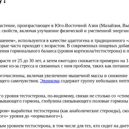
 растение, произрастающее в Юго-Восточной Азии (Малайзия, Вь
х свойств, включая улучшение физической и умственной энергии
шенем», используются в качестве адаптогена и традиционного 
торые часто приходят с возрастом. В современных пищевых доба
ения гормонального баланса (уровня кортизола/тестостерона) и 
асте от 25 до 30 лет, а затем ежегодно снижается примерно на 1
иже из-за стресса и связанных с ним проблем, таких как питани
огочисленны, включая увеличение мышечной массы и снижение 
бщего самочувствия.
Эврикома
содержит группу небольших пепти
уровня тестостерона, по-видимому, связан не столько со «стиму
вязывающего гормона, глобулина связывающего половые гормоны
ром» выработки тестостерона (как анаболические стероиды), ск
ого» уровня до «нормального»).
 уровнем тестостерона, в том числе для тех, кто сидит на диет