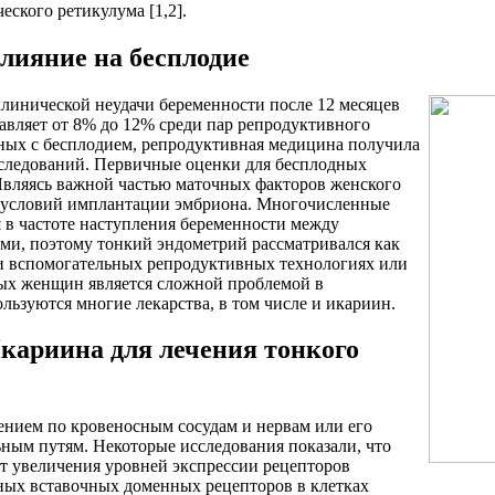
ского ретикулума [1,2].
лияние на бесплодие
линической неудачи беременности после 12 месяцев
ставляет от 8% до 12% среди пар репродуктивного
анных с бесплодием, репродуктивная медицина получила
сследований. Первичные оценки для бесплодных
Являясь важной частью маточных факторов женского
х условий имплантации эмбриона. Многочисленные
я в частоте наступления беременности между
и, поэтому тонкий эндометрий рассматривался как
ри вспомогательных репродуктивных технологиях или
ых женщин является сложной проблемой в
льзуются многие лекарства, в том числе и икариин.
кариина для лечения тонкого
жением по кровеносным сосудам и нервам или его
ьным путям. Некоторые исследования показали, что
т увеличения уровней экспрессии рецепторов
зных вставочных доменных рецепторов в клетках