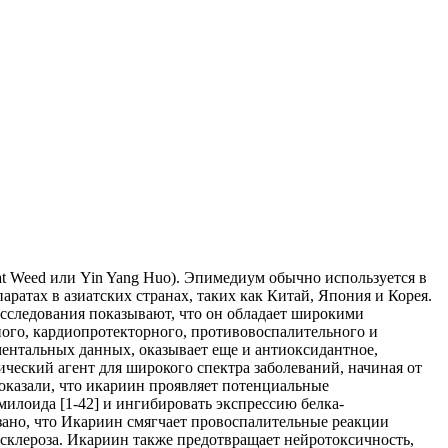
 Weed или Yin Yang Huo). Эпимедиум обычно используется в
ратах в азиатских странах, таких как Китай, Япония и Корея.
сследования показывают, что он обладает широкими
ого, кардиопротекторного, противовоспалительного и
ментальных данных, оказывает еще и антиоксидантное,
ческий агент для широкого спектра заболеваний, начиная от
оказали, что икариин проявляет потенциальные
илоида [1-42] и ингибировать экспрессию белка-
зано, что Икариин смягчает провоспалительные реакции
 склероза. Икариин также предотвращает нейротоксичность,