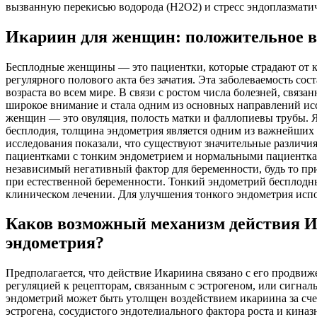
вызванную перекисью водорода (H2O2) и стресс эндоплазматиче
Икариин для женщин: положительное в
Бесплодные женщины — это пациентки, которые страдают от к
регулярного полового акта без зачатия. Эта заболеваемость со
возраста во всем мире. В связи с ростом числа болезней, связ
широкое внимание и стала одним из основных направлений и
женщин — это овуляция, полость матки и фаллопиевы трубы. 
бесплодия, толщина эндометрия является одним из важнейши
исследования показали, что существуют значительные различи
пациентками с тонким эндометрием и нормальными пациенткам
независимый негативный фактор для беременности, будь то п
при естественной беременности. Тонкий эндометрий бесплодн
клиническом лечении. Для улучшения тонкого эндометрия испо
Каков возможный механизм действия И
эндометрия?
Предполагается, что действие Икариина связано с его продви
регуляцией к рецепторам, связанным с эстрогеном, или сигнал
эндометрий может быть утолщен воздействием икариина за сче
эстрогена, сосудистого эндотелиального фактора роста и кина