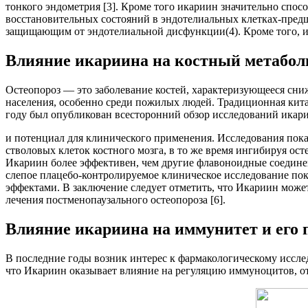
тонкого эндометрия [3]. Кроме того икариин значительно спос
восстановительных состояний в эндотелиальных клетках-пред
защищающим от эндотелиальной дисфункции(4). Кроме того, ика
Влияние икариина на костный метабол
Остеопороз — это заболевание костей, характеризующееся сни
населения, особенно среди пожилых людей. Традиционная кита
году был опубликован всесторонний обзор исследований икар
и потенциал для клинического применения. Исследования пок
стволовых клеток костного мозга, в то же время ингибируя ос
Икариин более эффективен, чем другие флавоноидные соедине
слепое плацебо-контролируемое клиническое исследование по
эффектами. В заключение следует отметить, что Икариин может
лечения постменопаузального остеопороза [6].
Влияние икариина на иммунитет и его
В последние годы возник интерес к фармакологическому иссле
что Икариин оказывает влияние на регуляцию иммуноцитов, 