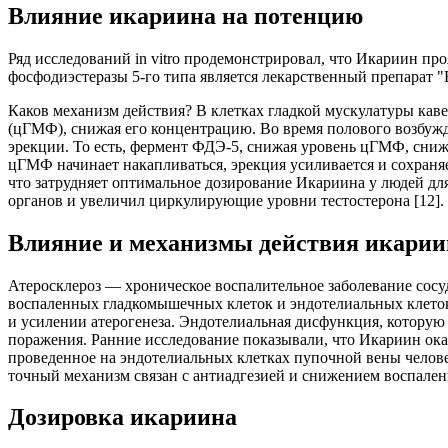
Влияние икариина на потенцию
Ряд исследований in vitro продемонстрировал, что Икариин п
фосфодиэстеразы 5-го типа является лекарственный препарат 
Каков механизм действия? В клетках гладкой мускулатуры кав
(цГМФ), снижая его концентрацию. Во время полового возбужд
эрекции. То есть, фермент ФДЭ-5, снижая уровень цГМФ, сни
цГМФ начинает накапливаться, эрекция усиливается и сохраня
что затрудняет оптимальное дозирование Икариина у людей д
органов и увеличил циркулирующие уровни тестостерона [12].
Влияние и механизмы действия икариин
Атеросклероз — хроническое воспалительное заболевание сосуд
воспаленных гладкомышечных клеток и эндотелиальных клеток
и усилении атерогенеза. Эндотелиальная дисфункция, которую
поражения. Ранние исследование показывали, что Икариин оказ
проведенное на эндотелиальных клетках пупочной вены чело
точный механизм связан с антиадгезией и снижением воспалени
Дозировка икариина