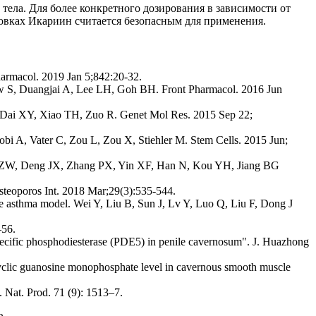
 тела. Для более конкретного дозирования в зависимости от
овках Икариин считается безопасным для применения.
harmacol. 2019 Jan 5;842:20-32.
kaew S, Duangjai A, Lee LH, Goh BH. Front Pharmacol. 2016 Jun
H, Dai XY, Xiao TH, Zuo R. Genet Mol Res. 2015 Sep 22;
acobi A, Vater C, Zou L, Zou X, Stiehler M. Stem Cells. 2015 Jun;
 Wang ZW, Deng JX, Zhang PX, Yin XF, Han N, Kou YH, Jiang BG
Osteoporos Int. 2018 Mar;29(3):535-544.
ine asthma model. Wei Y, Liu B, Sun J, Lv Y, Luo Q, Liu F, Dong J
–56.
ecific phosphodiesterase (PDE5) in penile cavernosum". J. Huazhong
cyclic guanosine monophosphate level in cavernous smooth muscle
. Nat. Prod. 71 (9): 1513–7.