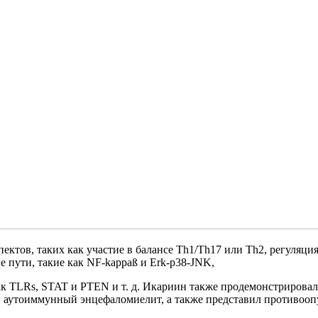
ктов, таких как участие в балансе Th1/Th17 или Th2, регуляци
пути, такие как NF-kappaß и Erk-p38-JNK,
ак TLRs, STAT и PTEN и т. д. Икариин также продемонстриров
 аутоиммунный энцефаломиелит, а также представил противоопу