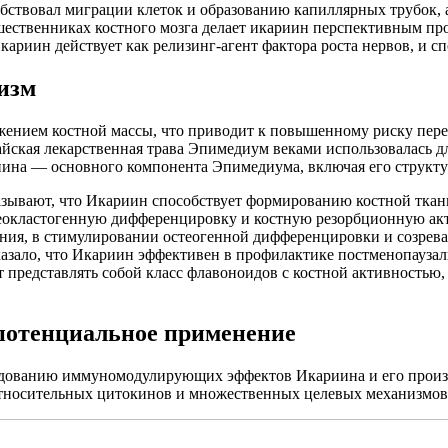
обствовал миграции клеток и образованию капиллярных трубок, 
шественниках костного мозга делает икариин перспективным п
риин действует как релизинг-агент фактора роста нервов, и сп
изм
жением костной массы, что приводит к повышенному риску перел
йская лекарственная трава Эпимедиум веками использовалась дл
иина — основного компонента Эпимедиума, включая его структу
азывают, что Икариин способствует формированию костной тка
теокластогенную дифференцировку и костную резорбционную акти
ния, в стимулировании остеогенной дифференцировки и созрева
казало, что Икариин эффективен в профилактике постменопауза
 представлять собой класс флавоноидов с костной активностью,
 потенциальное применение
дованию иммуномодулирующих эффектов Икариина и его производн
относительных цитокинов и множественных целевых механизмов