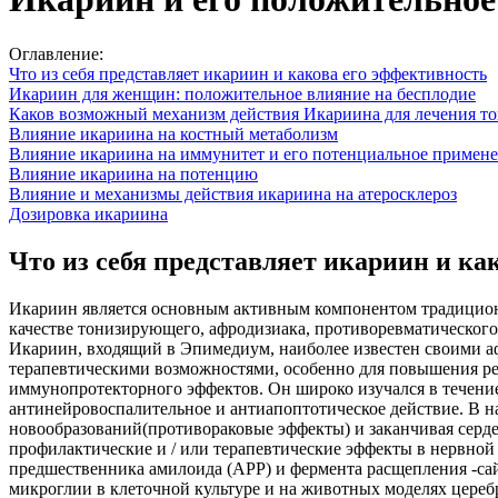
Оглавление:
Что из себя представляет икариин и какова его эффективность
Икариин для женщин: положительное влияние на бесплодие
Каков возможный механизм действия Икариина для лечения то
Влияние икариина на костный метаболизм
Влияние икариина на иммунитет и его потенциальное примен
Влияние икариина на потенцию
Влияние и механизмы действия икариина на атеросклероз
Дозировка икариина
Что из себя представляет икариин и ка
Икариин является основным активным компонентом традиционн
качестве тонизирующего, афродизиака, противоревматического 
Икариин, входящий в Эпимедиум, наиболее известен своими а
терапевтическими возможностями, особенно для повышения ре
иммунопротекторного эффектов. Он широко изучался в течение
антинейровоспалительное и антиапоптотическое действие. В на
новообразований(противораковые эффекты) и заканчивая серде
профилактические и / или терапевтические эффекты в нервной
предшественника амилоида (APP) и фермента расщепления -са
микроглии в клеточной культуре и на животных моделях цереб