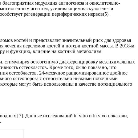
а благоприятная модуляция ангиогенеза и окислительно-
роангиогенным агентом, усиливающим васкулогенез и
особствует регенерации периферических нервов(5).
омов костей и представляет значительный риск для здоровья
я лечения переломов костей и потери костной массы. В 2018-м
ру и функцию, влияние на костный метаболизм
ни, стимулируя остеогенную дифференцировку мезенхимальных
вность остеокластов. Кроме того, было показано, что
ния остеобластов. 24-месячное рандомизированное двойное
льного остеопороза с относительно низкими побочными
 которые могут быть использованы в качестве потенциального
ых [7]. Данные исследований in vitro и in vivo показали,
.