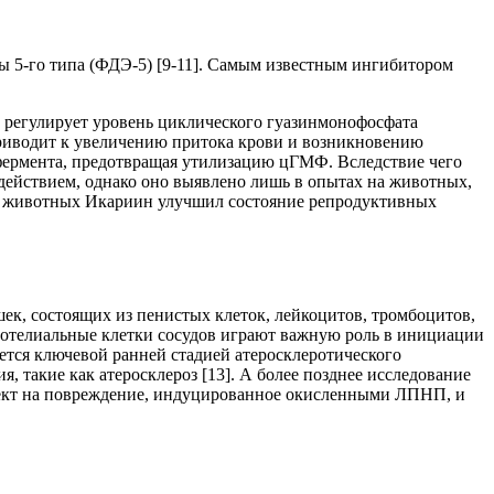
ы 5-го типа (ФДЭ-5) [9-11]. Самым известным ингибитором
й регулирует уровень циклического гуазинмонофосфата
приводит к увеличению притока крови и возникновению
фермента, предотвращая утилизацию цГМФ. Вследствие чего
действием, однако оно выявлено лишь в опытах на животных,
на животных Икариин улучшил состояние репродуктивных
ек, состоящих из пенистых клеток, лейкоцитов, тромбоцитов,
дотелиальные клетки сосудов играют важную роль в инициации
ется ключевой ранней стадией атеросклеротического
, такие как атеросклероз [13]. А более позднее исследование
фект на повреждение, индуцированное окисленными ЛПНП, и