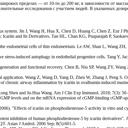
широких пределах — от 10-ти до 200 мг, в зависимости от массы
лнительные исследования с участием людей. В указанных дозир
ervous system. Jin J, Wang H, Hua X, Chen D, Huang C, Chen Z. Eur J P
cs: Icariin and Its Derivatives. Tan HL, Chan KG, Pusparajah P, Sao
n the endometrial cells of thin endometrium. Le AW, Shan L, Wang Z
ive stress-induced autophagy in endothelial progenitor cells. Tang Y, J
erve regeneration and functional recovery. Chen B, Niu SP, Wang ZY,
inical application. Wang Z, Wang D, Yang D, Zhen W, Zhang J, Peng S. 
on of chronic airway inflammation by icariin in ovalbumin-induced mur
on. Rong Shen and Ju-Hua Wang. Am J Clin Exp Immunol. 2018; 7(3): 50
yclic GMP levels and on the mRNA expression of cGMP-binding cGMP-sp
6). "Effects of icariin on phosphodiesterase-5 activity in vitro and 
tent inhibition of human phosphodiesterase-5 by icariin derivatives". J
 QT. Asian J Androl. 2006 Sep; 8(5):601-5.