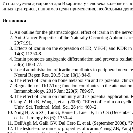
Используемая дозировка для Икариина у человека колеблется в 
иных критериев, например цели применения, необходимы допо
Источники
An outline for the pharmacological effect of icariin in the n
Anti-Cancer Properties of the Naturally Occurring Aphrodisia
29;7:191.
Effects of icariin on the expression of ER, VEGF, and KDR i
14(3):11250-8.
Icariin promotes angiogenic differentiation and prevents oxidat
33(6):1863-77.
Local administration of icariin contributes to peripheral n
Neural Regen Res. 2015 Jan; 10(1):84-9.
The effect of icariin on bone metabolism and its potential cl
Regulation of Th17/Treg function contributes to the attenuati
Immunobiology. 2015 Jun; 220(6):789-97.
The effect of icariin on immunity and its potential applicati
iang Z, Hu B, Wang J, et al. (2006). "Effect of icariin on c
Univ. Sci. Technol. Med. Sci. 26 (4): 460–2.
Ning H, Xin ZC, Lin G, Banie L, Lue TF, Lin CS (December 200
cells". Urology 68 (6): 1350–4.
Dell'Agli M, Galli GV, Dal Cero E, et al. (September 2008). "Po
The testosterone mimetic properties of icariin.Zhang ZB, Yang