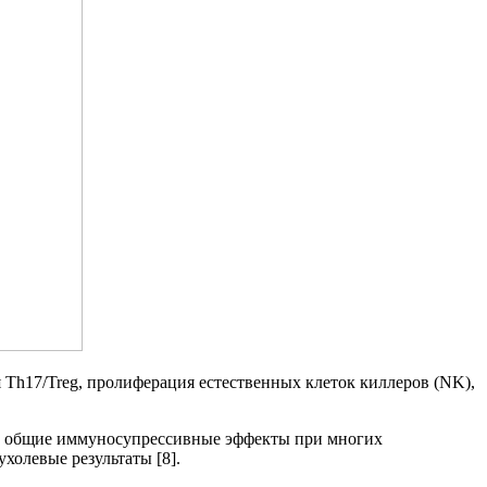
я Th17/Treg, пролиферация естественных клеток киллеров (NK),
ал общие иммуносупрессивные эффекты при многих
холевые результаты [8].