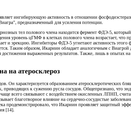
роявляет ингибирующую активность в отношении фосфодиэстераз
"Виагра", предназначенный для усиления потенции.
ернозных тел полового члена находится фермент ФДЭ-5, которы
ения уровень цГМФ в клетках полового члена возрастает, что 
жает и эрекцию. Ингибиторы ФДЭ-5 угнетают активность этого 
ется. Таким образом, Икариин обладает аналогичным с Виагрой 
ля достижения выраженных результатов. Также, лишь в опытах 
а на атеросклероз
ов. Он характеризуется образованием атеросклеротических бляш
, приводящих к сужению русла сосудов. Общепризнано, что эн
 чаще всего связывают с воздействием окисленных ЛПНП, счита
ывает благотворное влияние на сердечно-сосудистые заболевания
века продемонстрировало, что Икариин проявляет защитный эф
я [14].