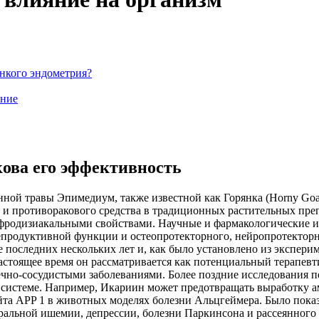
нкого эндометрия?
ение
кова его эффективность
ой травы Эпимедиум, также известной как Горянка (Horny Goat
и противоракового средства в традиционных растительных препа
фродизиакальными свойствами. Научные и фармакологические и
продуктивной функции и остеопротекторного, нейропротекторн
 последних нескольких лет и, как было установлено из экспери
стоящее время он рассматривается как потенциальный терапевти
чно-сосудистыми заболеваниями. Более поздние исследования п
 системе. Например, Икариин может предотвращать выработку ам
йта APP 1 в животных моделях болезни Альцгеймера. Было пока
ральной ишемии, депрессии, болезни Паркинсона и рассеянного