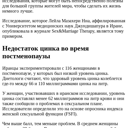
исследования, которые могут быть непосредственно полезны
для большой группы жителей мира, чтобы сделать их жизнь
немного лучше.
Исследование, которое Лейла Мазахери Ниа, аффилированная
с Университетом медицинских наук Джундишапура в Иране,
опубликовала в журнале Sex&Marriage Therapy, является тому
примером.
Недостаток цинка во время
постменопаузы
Иранцы экспериментировали с 116 женщинами в
постменопаузе, у которых был низкий уровень цинка.
Диетологи считают, что здоровый уровень цинка колеблется
где-то между 66 и 110 миллиграммами цинка на литр.
У женщин, участвовавших в иранском исследовании, уровень
цинка составлял менее 62 миллиграммов на литр крови и они
также сообщили о проблемах в сексуальном плане.
Исследователи определили это на основе опросника индекса
женской сексуальной функции (FSFI).
Чем выше балл, тем меньше проблем. В среднем женщины