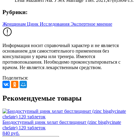
Leila Mazaheri Nia. J Sex Marriage Ther. 2021;47(8):804-13.
Рубрики:
Женщинам
Цинк
Исследования
Экспертное мнение
Информация носит справочный характер и не является
основанием для самостоятельного применения без
консультации у врача или тренера. Имеются
противопоказания. Необходимо проконсультироваться с
врачом. Не является лекарственным средством.
Поделиться:
Рекомендуемые товары
Биодоступный цинк хелат бисглицинат (zinc bisglycinate
chelate) 120 таблеток
840 руб.