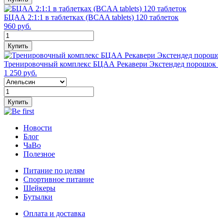
БЦАА 2:1:1 в таблетках (BCAA tablets) 120 таблеток
960 руб.
Купить
Тренировочный комплекс БЦАА Рекавери Экстендед порошок 
1 250 руб.
Купить
Новости
Блог
ЧаВо
Полезное
Питание по целям
Спортивное питание
Шейкеры
Бутылки
Оплата и доставка