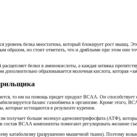
ся уровень белка миостатина, который блокирует рост мышц. Эт
образом, но стоит отметить, что и дряблыми при этом они точно
расщепляет белки в аминокислоты, а каждая затяжка препятству
ом дополнительно образовывается молочная кислота, которая «з
урильщика
ется, то им на помощь придет продукт BCAA. Он способствует с
табилизируется баланс газообмена в организме. Кроме этого, 
ы, которые истощаются в результате курения.
м получает больше молекул аденозинтрифосфата (АТФ), которые
е в состав BCAA компоненты помогают регулировать желание съес
ему катаболизму (разрушению мышечной ткани). Поэтому возьми