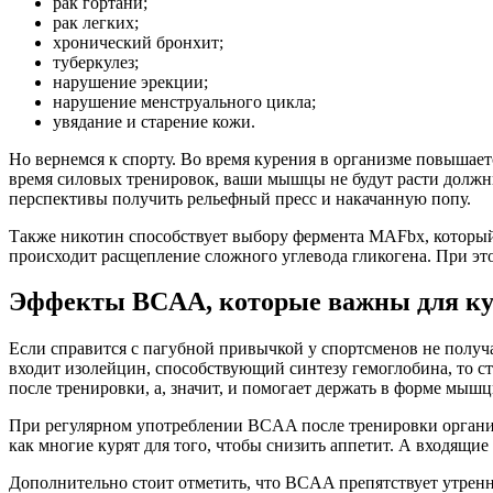
рак гортани;
рак легких;
хронический бронхит;
туберкулез;
нарушение эрекции;
нарушение менструального цикла;
увядание и старение кожи.
Но вернемся к спорту. Во время курения в организме повышает
время силовых тренировок, ваши мышцы не будут расти должным 
перспективы получить рельефный пресс и накачанную попу.
Также никотин способствует выбору фермента MAFbx, который 
происходит расщепление сложного углевода гликогена. При эт
Эффекты BCAA, которые важны для к
Если справится с пагубной привычкой у спортсменов не получа
входит изолейцин, способствующий синтезу гемоглобина, то с
после тренировки, а, значит, и помогает держать в форме мышц
При регулярном употреблении BCAA после тренировки организ
как многие курят для того, чтобы снизить аппетит. А входящи
Дополнительно стоит отметить, что BCAA препятствует утренн