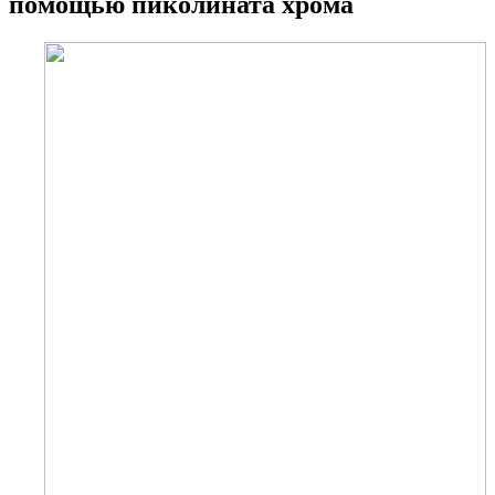
помощью пиколината хрома