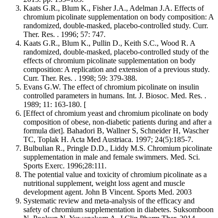
Kaats G.R., Blum K., Fisher J.A., Adelman J.A. Effects of
chromium picolinate supplementation on body composition: A
randomized, double-masked, placebo-controlled study. Curr.
Ther. Res. . 1996; 57: 747.
Kaats G.R., Blum K., Pullin D., Keith S.C., Wood R. A
randomized, double-masked, placebo-controlled study of the
effects of chromium picolinate supplementation on body
composition: A replication and extension of a previous study.
Curr. Ther. Res. . 1998; 59: 379-388.
Evans G.W. The effect of chromium picolinate on insulin
controlled parameters in humans. Int. J. Biosoc. Med. Res. .
1989; 11: 163-180. [
[Effect of chromium yeast and chromium picolinate on body
composition of obese, non-diabetic patients during and after a
formula diet]. Bahadori B, Wallner S, Schneider H, Wascher
TC, Toplak H. Acta Med Austriaca. 1997; 24(5):185-7.
Bulbulian R., Pringle D.D., Liddy M.S. Chromium picolinate
supplementation in male and female swimmers. Med. Sci.
Sports Exerc. 1996;28:111.
The potential value and toxicity of chromium picolinate as a
nutritional supplement, weight loss agent and muscle
development agent. John B Vincent. Sports Med. 2003
Systematic review and meta-analysis of the efficacy and
safety of chromium supplementation in diabetes. Suksomboon