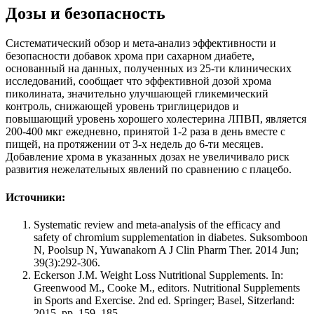
Дозы и безопасность
Систематический обзор и мета-анализ эффективности и
безопасности добавок хрома при сахарном диабете,
основанный на данных, полученных из 25-ти клинических
исследований, сообщает что эффективной дозой хрома
пиколината, значительно улучшающей гликемический
контроль, снижающей уровень триглицеридов и
повышающий уровень хорошего холестерина ЛПВП, является
200-400 мкг ежедневно, принятой 1-2 раза в день вместе с
пищей, на протяжении от 3-х недель до 6-ти месяцев.
Добавление хрома в указанных дозах не увеличивало риск
развития нежелательных явлений по сравнению с плацебо.
Источники:
Systematic review and meta-analysis of the efficacy and
safety of chromium supplementation in diabetes. Suksomboon
N, Poolsup N, Yuwanakorn A J Clin Pharm Ther. 2014 Jun;
39(3):292-306.
Eckerson J.M. Weight Loss Nutritional Supplements. In:
Greenwood M., Cooke M., editors. Nutritional Supplements
in Sports and Exercise. 2nd ed. Springer; Basel, Sitzerland:
2015. pp. 159–185.