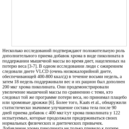
Несколько исследований подтверждают положительную роль
дополнительного приема добавок хрома в виде пиколината в
поддержании мышечной массы во время диет, нацеленных на
потерю веса [3-7]. В одном исследовании люди с ожирением
следовали диете VLCD (очень низкокалорийной диете,
обеспечивающей 400-800 ккал/д) в течение восьми недель, а
затем 18 недель поддерживали вес и их рацион был дополнен
200 мкг хрома пиколината. Они продемонстрировали
увеличение мышечной массы по сравнению с теми, кто
следовал той же программе потери веса, но принимал плацебо
или хромовые дрожжи [6]. Более того, Kaats et al., обнаружили
статистически значимое улучшение состава тела после 90
дней приема добавок с 400 мкг/сут хрома пиколината у 122
испытуемых, которые продолжали придерживаться своих
нормальных физических и диетических привычек.
Добавление хрома пиколината не только привело к потере