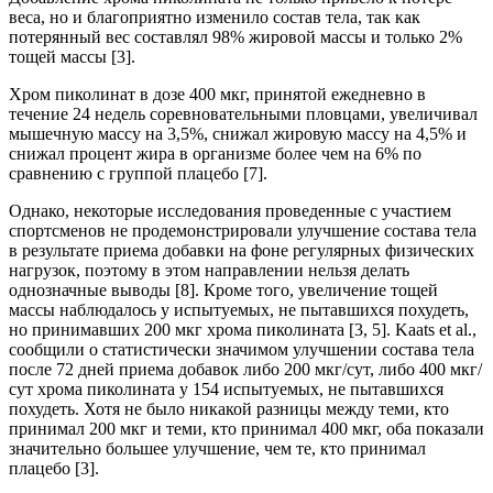
веса, но и благоприятно изменило состав тела, так как
потерянный вес составлял 98% жировой массы и только 2%
тощей массы [3].
Хром пиколинат в дозе 400 мкг, принятой ежедневно в
течение 24 недель соревновательными пловцами, увеличивал
мышечную массу на 3,5%, снижал жировую массу на 4,5% и
снижал процент жира в организме более чем на 6% по
сравнению с группой плацебо [7].
Однако, некоторые исследования проведенные с участием
спортсменов не продемонстрировали улучшение состава тела
в результате приема добавки на фоне регулярных физических
нагрузок, поэтому в этом направлении нельзя делать
однозначные выводы [8]. Кроме того, увеличение тощей
массы наблюдалось у испытуемых, не пытавшихся похудеть,
но принимавших 200 мкг хрома пиколината [3, 5]. Kaats et al.,
сообщили о статистически значимом улучшении состава тела
после 72 дней приема добавок либо 200 мкг/сут, либо 400 мкг/
сут хрома пиколината у 154 испытуемых, не пытавшихся
похудеть. Хотя не было никакой разницы между теми, кто
принимал 200 мкг и теми, кто принимал 400 мкг, оба показали
значительно большее улучшение, чем те, кто принимал
плацебо [3].